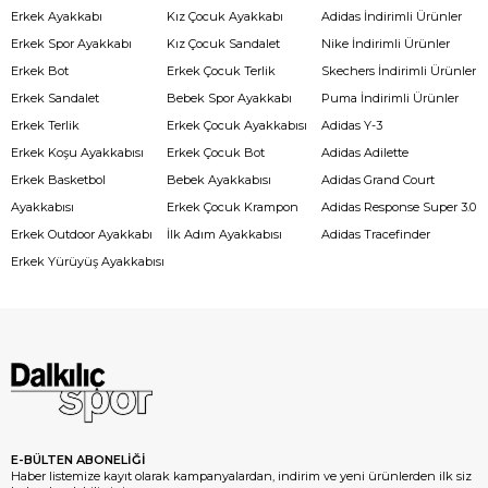
Erkek Ayakkabı
Kız Çocuk Ayakkabı
Adidas İndirimli Ürünler
Erkek Spor Ayakkabı
Kız Çocuk Sandalet
Nike İndirimli Ürünler
Erkek Bot
Erkek Çocuk Terlik
Skechers İndirimli Ürünler
Erkek Sandalet
Bebek Spor Ayakkabı
Puma İndirimli Ürünler
Erkek Terlik
Erkek Çocuk Ayakkabısı
Adidas Y-3
Erkek Koşu Ayakkabısı
Erkek Çocuk Bot
Adidas Adilette
Erkek Basketbol
Bebek Ayakkabısı
Adidas Grand Court
Ayakkabısı
Erkek Çocuk Krampon
Adidas Response Super 3.0
Erkek Outdoor Ayakkabı
İlk Adım Ayakkabısı
Adidas Tracefinder
Erkek Yürüyüş Ayakkabısı
E-BÜLTEN ABONELİĞİ
Haber listemize kayıt olarak kampanyalardan, indirim ve yeni ürünlerden ilk siz