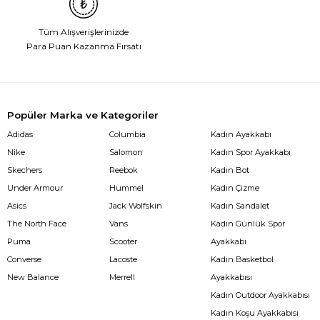
Tüm Alışverişlerinizde
Para Puan Kazanma Fırsatı
Popüler Marka ve Kategoriler
Adidas
Columbia
Kadın Ayakkabı
Nike
Salomon
Kadın Spor Ayakkabı
Skechers
Reebok
Kadın Bot
Under Armour
Hummel
Kadın Çizme
Asics
Jack Wolfskin
Kadın Sandalet
The North Face
Vans
Kadın Günlük Spor
Puma
Scooter
Ayakkabı
Converse
Lacoste
Kadın Basketbol
New Balance
Merrell
Ayakkabısı
Kadın Outdoor Ayakkabısı
Kadın Koşu Ayakkabısı