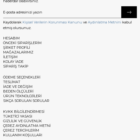
haberdar olabilirsiniz.
Kaydolarak
Kişisel Verilerin Korunması Kanunu
ve
Aydınlatma Metnini
kabul
etmiş olursunuz.
HESABIM
ÖNCEKİ SİPARİŞLERİM
ŞİRKET PROFİLİ
MAĞAZALARIMIZ
İLETİŞİM
KOLAY İADE
SİPARİŞ TAKİP
ÖDEME SEÇENEKLERİ
TESLİMAT
İADE VE DEĞİŞİM
BEDEN ÖLÇÜLERİ
ÜRÜN TEKNOLOJİLERİ
SIKÇA SORULAN SORULAR
KVKK BİLGİLENDİRMESİ
TÜKETİCİ YASASI
GİZLİLİK VE GÜVENLİK
ÇEREZ AYDINLATMA METNİ
ÇEREZ TERCİHLERİM
KULLANIM KOŞULLARI