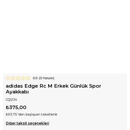
0.0
(
0
Yorum)
adidas Edge Rc M Erkek Günlük Spor
Ayakkabı
CQ1234
₺375,00
₺93,75
'den başlayan taksitlerle
Diğer taksit seçenekleri