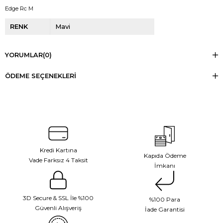
Edge Rc M
RENK
Mavi
YORUMLAR
(0)
ÖDEME SEÇENEKLERI
Kredi Kartına
Kapıda Ödeme
Vade Farksız 4 Taksit
İmkanı
3D Secure & SSL İle %100
%100 Para
Güvenli Alışveriş
İade Garantisi