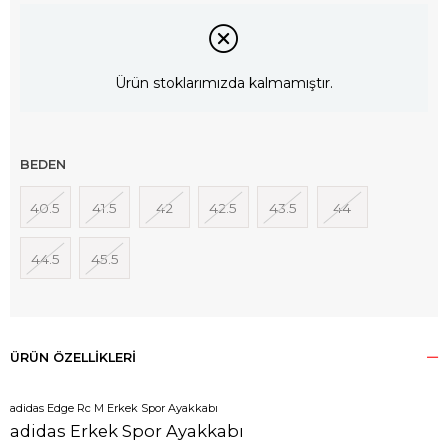
Ürün stoklarımızda kalmamıştır.
BEDEN
40.5
41.5
42
42.5
43.5
44
44.5
45.5
ÜRÜN ÖZELLIKLERI
adidas Edge Rc M Erkek Spor Ayakkabı
adidas Erkek Spor Ayakkabı