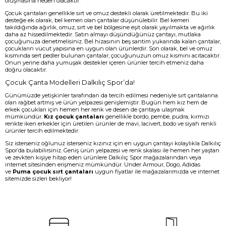
oluşmasına neden olacaktır.
Çocuk çantaları genellikle sırt ve omuz destekli olarak üretilmektedir. Bu iki
desteğe ek olarak, bel kemeri olan çantalar düşünülebilir. Bel kemeri
takıldığında ağırlık, omuz, sırt ve bel bölgesine eşit olarak yayılmakta ve ağırlık
daha az hissedilmektedir. Satın almayı düşündüğünüz çantayı, mutlaka
çocuğunuza denetmelisiniz. Bel hizasının beş santim yukarında kalan çantalar,
çocukların vücut yapısına en uygun olan ürünlerdir. Son olarak, bel ve omuz
kısmında sert pedler bulunan çantalar, çocuğunuzun omuz kısmını acıtacaktır.
Onun yerine daha yumuşak destekler içeren ürünler tercih etmeniz daha
doğru olacaktır.
Çocuk Çanta Modelleri Dalkılıç Spor’da!
Günümüzde yetişkinler tarafından da tercih edilmesi nedeniyle sırt çantalarına
olan rağbet artmış ve ürün yelpazesi genişlemiştir. Bugün hem kız hem de
erkek çocukları için hemen her renk ve desen de çantaya ulaşmak
mümkündür.
Kız çocuk çantaları
genellikle bordo, pembe, pudra, kırmızı
renkte iken erkekler için üretilen ürünler de mavi, lacivert, bodo ve siyah renkli
ürünler tercih edilmektedir.
Siz isterseniz oğlunuz isterseniz kızınız için en uygun çantayı kolaylıkla Dalkılıç
Spor’da bulabilirsiniz. Geniş ürün yelpazesi ve renk skalası ile hemen her yaştan
ve zevkten kişiye hitap eden ürünlere Dalkılıç Spor mağazalarından veya
internet sitesinden erişmeniz mümkündür. Under Armour, Dogo, Adidas
ve
Puma çocuk sırt çantaları
uygun fiyatlar ile mağazalarımızda ve internet
sitemizde sizleri bekliyor!