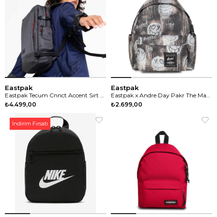
Eastpak
Eastpak
Eastpak Tecum Cnnct Accent Sırt Çantası
Eastpak x Andre Day Pakr The Maze Sırt Çantası
₺4.499,00
₺2.699,00
İndirim Fırsatı