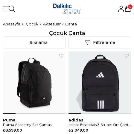
0
Anasayfa
Çocuk
Aksesuar
Çanta
Çocuk Çanta
Sıralama
Filtreleme
Puma
adidas
Puma Academy Sırt Çantası
adidas Essentials 3 Stripes Sırt Çantası
₺3.599,00
₺2.049,00