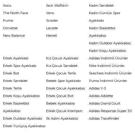
Asics
Jack Wolfskin
Kadın Sandalet
The North Face
Vans
Kadın Günlük Spor
Puma
Scooter
Ayakkabı
Converse
Lacoste
Kadın Basketbol
New Balance
Merrell
Ayakkabısı
Kadın Outdoor Ayakkabısı
Kadın Koşu Ayakkabısı
Erkek Ayakkabı
Kız Çocuk Ayakkabı
Adidas İndirimli Ürünler
Erkek Spor Ayakkabı
Kız Çocuk Sandalet
Nike İndirimli Ürünler
Erkek Bot
Erkek Çocuk Terlik
Skechers İndirimli Ürünler
Erkek Sandalet
Bebek Spor Ayakkabı
Puma İndirimli Ürünler
Erkek Terlik
Erkek Çocuk Ayakkabısı
Adidas Y-3
Erkek Koşu Ayakkabısı
Erkek Çocuk Bot
Adidas Adilette
Erkek Basketbol
Bebek Ayakkabısı
Adidas Grand Court
Ayakkabısı
Erkek Çocuk Krampon
Adidas Response Super 3.0
Erkek Outdoor Ayakkabı
İlk Adım Ayakkabısı
Adidas Tracefinder
Erkek Yürüyüş Ayakkabısı