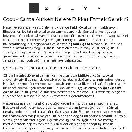
1
2
3
...
7
>
Çocuk Çanta Alırken Nelere Dikkat Etmek Gerekir?
Neşeli ve eğlenceli yaz günleri artık geride kaldı. Okul zamanı yaklaşıyor.
Ebeveynleri ise tatlı bir okul telaşı sarmış durumda. Sonbahar ve kış ayları
boyunca sürecek okul hayatı boyunca çocuğunuzun en temel ihtiyacı olan sırt
çantalarını nasıl seçmeniz gerektiğini bilmiyor olabilirsiniz. Uzun süre
kullanabileceğiniz, ergonomik ve rahat bir
çocuk çanta
modeli bulmak da
zaten o kadar kolay değil. Tüm bunlara ek olarak, almayı düşündüğünüz
çantayı çocuğunuzun beğenmesi ve uygun fiyatlara da sahip olması
gerekmektedir. İşte biz de bu yazı boyunca çocuğunuz için en uygun sırt
çantasını nasıl bulacağınızı anlatmaya çalışacağız.
Çocuğuma Çanta Alırken Nelere Dikkat Etmeliyim?
Okula hazırlık dönemi yaklaşırken, yavrunuzla birlikte çıktığınız okul
alışverişinizin ilk sırasında çocuk okul çantası olduğunu tahmin edebiliyoruz.
Henüz gelişme döneminde olan çocukların, omurilik ve bel sağlığı için uygun
bir çanta seçmek çok önemlidir. Fiziksel olarak uygun olmayan
çocuk sırt
çantaları,
duruş bozukluklarına neden olabilmektedir. Bu nedenle bir çanta
alırken öncelikle, ağırlığına dikkat etmeniz gerekmektedir.
Alışveriş sırasında mümkün olduğu kadar hafif sırt çantaları seçmelisiniz.
Boşken bile ağır olan çocuk çanta, ders kitapları konduğunda miniğinizi
rahatsız edecek bir ebata ve ağırlığa ulaşacaktır. Bu nedenle de sade ve çok
fazla aksesuara sahip olmayan ürünler daha doğru bir seçim olacaktır. Buna ek
olarak, çantanın omuz genişliğinin çocuğunuza uygun olup olmadığını
kontrol etmeniz gerekmektedir. Askısı dar olan çantalar, ağırlığı boyun
bölgesine vereceğinden minik yavrunuzu rahatsız edecek ve kötü bir görüntü