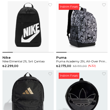
İndirim Fırsatı
Nike
Puma
Nike Elmental 21L Sırt Çantası
Puma Academy 29L All-Over Print Sırt Çantası
₺2.299,00
₺2.175,00
₺3.199,00
%32
İndirim Fırsatı