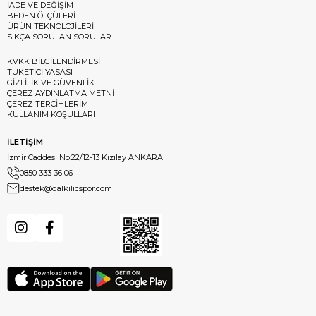
İADE VE DEĞİŞİM
BEDEN ÖLÇÜLERİ
ÜRÜN TEKNOLOJİLERİ
SIKÇA SORULAN SORULAR
KVKK BİLGİLENDİRMESİ
TÜKETİCİ YASASI
GİZLİLİK VE GÜVENLİK
ÇEREZ AYDINLATMA METNİ
ÇEREZ TERCİHLERİM
KULLANIM KOŞULLARI
İLETİŞİM
İzmir Caddesi No:22/12-13 Kızılay ANKARA
0850 333 36 06
destek@dalkilicspor.com