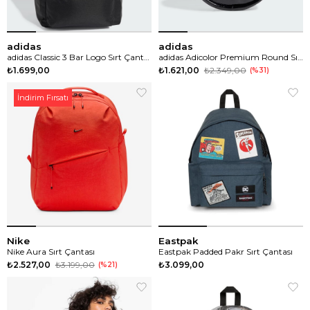
adidas
adidas
adidas Classic 3 Bar Logo Sırt Çantası
adidas Adicolor Premium Round Sırt Çantası
₺1.699,00
₺1.621,00
₺2.349,00
%31
İndirim Fırsatı
Nike
Eastpak
Nike Aura Sırt Çantası
Eastpak Padded Pakr Sırt Çantası
₺2.527,00
₺3.199,00
₺3.099,00
%21