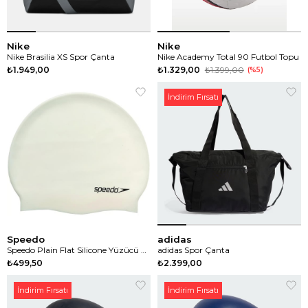
Nike
Nike
Nike Brasilia XS Spor Çanta
Nike Academy Total 90 Futbol Topu
₺1.949,00
₺1.329,00
₺1.399,00
%5
İndirim Fırsatı
Speedo
adidas
Speedo Plain Flat Silicone Yüzücü Bonesi
adidas Spor Çanta
₺499,50
₺2.399,00
İndirim Fırsatı
İndirim Fırsatı