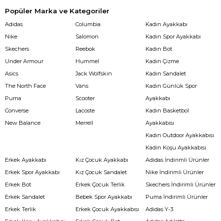
Popüler Marka ve Kategoriler
Adidas
Columbia
Kadın Ayakkabı
Nike
Salomon
Kadın Spor Ayakkabı
Skechers
Reebok
Kadın Bot
Under Armour
Hummel
Kadın Çizme
Asics
Jack Wolfskin
Kadın Sandalet
The North Face
Vans
Kadın Günlük Spor
Puma
Scooter
Ayakkabı
Converse
Lacoste
Kadın Basketbol
New Balance
Merrell
Ayakkabısı
Kadın Outdoor Ayakkabısı
Kadın Koşu Ayakkabısı
Erkek Ayakkabı
Kız Çocuk Ayakkabı
Adidas İndirimli Ürünler
Erkek Spor Ayakkabı
Kız Çocuk Sandalet
Nike İndirimli Ürünler
Erkek Bot
Erkek Çocuk Terlik
Skechers İndirimli Ürünler
Erkek Sandalet
Bebek Spor Ayakkabı
Puma İndirimli Ürünler
Erkek Terlik
Erkek Çocuk Ayakkabısı
Adidas Y-3