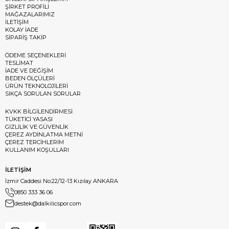
ŞİRKET PROFİLİ
MAĞAZALARIMIZ
İLETİŞİM
KOLAY İADE
SİPARİŞ TAKİP
ÖDEME SEÇENEKLERİ
TESLİMAT
İADE VE DEĞİŞİM
BEDEN ÖLÇÜLERİ
ÜRÜN TEKNOLOJİLERİ
SIKÇA SORULAN SORULAR
KVKK BİLGİLENDİRMESİ
TÜKETİCİ YASASI
GİZLİLİK VE GÜVENLİK
ÇEREZ AYDINLATMA METNİ
ÇEREZ TERCİHLERİM
KULLANIM KOŞULLARI
İLETİŞİM
İzmir Caddesi No:22/12-13 Kızılay ANKARA
0850 333 36 06
destek@dalkilicspor.com