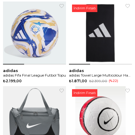
İndirim Fırsatı
adidas
adidas
adidas Fifa Final League Futbol Topu
adidas Towel Large Multicolour Havlu
₺2.199,00
₺1.871,00
₺2.399,00
%22
İndirim Fırsatı