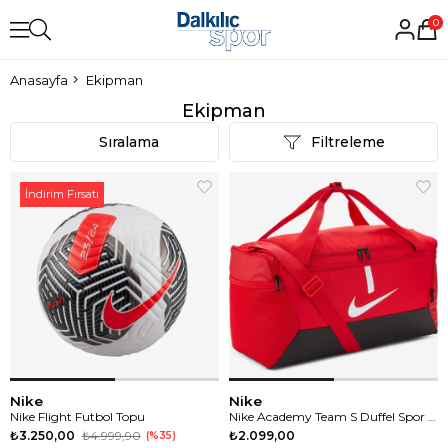
0
Anasayfa
Ekipman
Ekipman
Sıralama
Filtreleme
İndirim Fırsatı
Nike
Nike
Nike Flight Futbol Topu
Nike Academy Team S Duffel Spor Çanta Spor Çanta
₺3.250,00
₺4.999,90
₺2.099,00
%35