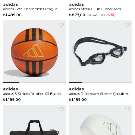
adidas
adidas
adidas Uefa Champions League Final Club Futbol Topu
adidas Messi CLub Futbol Topu
₺1.499,00
₺877,00
₺1.349,00
%35
adidas
adidas
adidas 3 Stripes Rubber X3 Basketbol Topu
adidas Ripstream Starter Çocuk Yüzücü Gözlüğü
₺1.199,00
₺1.199,00