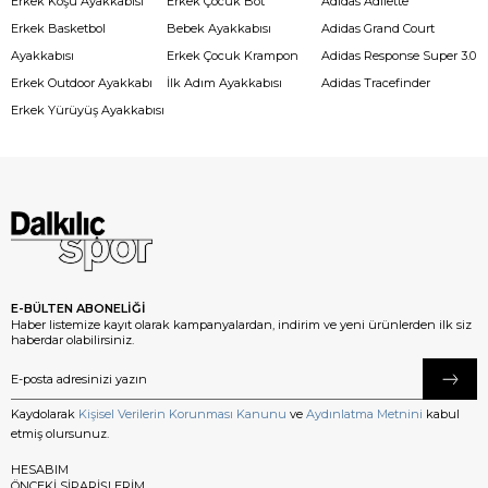
Erkek Koşu Ayakkabısı
Erkek Çocuk Bot
Adidas Adilette
Erkek Basketbol
Bebek Ayakkabısı
Adidas Grand Court
Ayakkabısı
Erkek Çocuk Krampon
Adidas Response Super 3.0
Erkek Outdoor Ayakkabı
İlk Adım Ayakkabısı
Adidas Tracefinder
Erkek Yürüyüş Ayakkabısı
E-BÜLTEN ABONELİĞİ
Haber listemize kayıt olarak kampanyalardan, indirim ve yeni ürünlerden ilk siz
haberdar olabilirsiniz.
Kaydolarak
Kişisel Verilerin Korunması Kanunu
ve
Aydınlatma Metnini
kabul
etmiş olursunuz.
HESABIM
ÖNCEKİ SİPARİŞLERİM