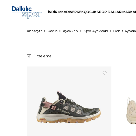
İNDİRİM
KADIN
ERKEK
ÇOCUK
SPOR DALLARI
MARKA
Anasayfa
Kadın
Ayakkabı
Spor Ayakkabı
Deniz Ayakka
Filtreleme