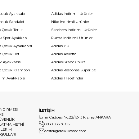
Çocuk Ayakkabı
Adidas İndirimli Ürünler
Çocuk Sandalet
Nike İndirimli Ürünler
 Çocuk Terlik
Skechers İndirimli Ürünler
k Spor Ayakkabı
Puma İndirimli Ürünler
k Çocuk Ayakkabısı
Adidas Y-3
k Çocuk Bot
Adidas Adilette
k Ayakkabısı
Adidas Grand Court
k Çocuk Krampon
Adidas Response Super 3.0
dım Ayakkabısı
Adidas Tracefinder
ENDİRMESİ
İLETİŞİM
ASI
İzmir Caddesi No:22/12-13 Kızılay ANKARA
GÜVENLİK
0850 333 36 06
LATMA METNİ
HLERİM
destek@dalkilicspor.com
OŞULLARI