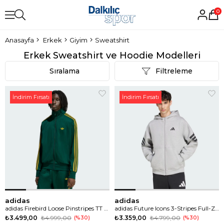
0
Anasayfa
Erkek
Giyim
Sweatshirt
Erkek Sweatshirt ve Hoodie Modelleri
Sıralama
Filtreleme
İndirim Fırsatı
İndirim Fırsatı
adidas
adidas
adidas Firebird Loose Pinstripes TT Erkek Sweatshirt
adidas Future Icons 3-Stripes Full-Zip Erkek Sweatshirt
₺3.499,00
₺4.999,00
₺3.359,00
₺4.799,00
%30
%30