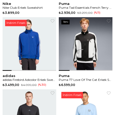
Nike
Puma
Nike Club Erkek Sweatshirt
Puma Tad Essentials French Terry Erkek Sweatshirt
₺3.899,00
₺2.936,00
₺3.299,00
%11
Yeni
İndirim Fırsatı
Ürün
adidas
Puma
adidas Firebird Adicolor Erkek Sweatshirt
Puma T7 Love Of The Cat Erkek Sweatshirt
₺3.499,00
₺4.999,00
₺6.599,00
%30
İndirim Fırsatı