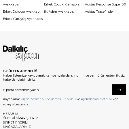
Ayakkabısı
Erkek Çocuk Krampon
Adidas Response Super 3.0
Erkek Outdoor Ayakkabı
İlk Adım Ayakkabısı
Adidas Tracefinder
Erkek Yürüyüş Ayakkabısı
E-BÜLTEN ABONELİĞİ
Haber listemize kayıt olarak kampanyalardan, indirim ve yeni ürünlerden ilk siz
haberdar olabilirsiniz.
Kaydolarak
Kişisel Verilerin Korunması Kanunu
ve
Aydınlatma Metnini
kabul
etmiş olursunuz.
HESABIM
ÖNCEKİ SİPARİŞLERİM
ŞİRKET PROFİLİ
MAĞAZALARIMIZ