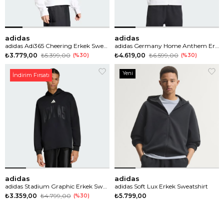
adidas
adidas
adidas Adi365 Cheering Erkek Sweatshirt
adidas Germany Home Anthem Erkek Sweatshirt
₺3.779,00
₺5.399,00
₺4.619,00
₺6.599,00
%30
%30
Yeni
İndirim Fırsatı
Ürün
adidas
adidas
adidas Stadium Graphic Erkek Sweatshirt
adidas Soft Lux Erkek Sweatshirt
₺3.359,00
₺4.799,00
₺5.799,00
%30