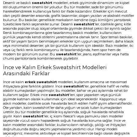
Desenli ve baskılı
sweatshirt
modelleri, erkek giyiminde dinamizm ve kişisel
stil oluşturmanın önemli bir yoludur. Bu tür modeller, sade bir görünümü
hareketlendirerek kullanıcıya farklı bir ifade kazandırır. Erkekler için mevcut
olan çeşitli desenler arasında, grafik tasarımlar, slogan yazıları ve abstrakt motifler
bulunur. Bu baskılar, genellikle markaların kendine özgü kimliğini yansıtarak
tüketicilere farklı seçenekler sunar. Desenli
sweatshirt
'ler, özellikle genç kitle
arasında popüler olup, sosyal ortamlarda giyimde dikkat çekici bir ayrıntı sağlar.
Renk kombinasyonlarına göre tasarlanmış baskılı modeller, kullanıcıların
günlük yaşamda kendi stillerini yaratmalarına olanak tanır. Spor temalı baskılar,
aktif bir yaşam tarzını benimseyen erkekler için uygun seçimlerken, daha klasik
veya minimalist desenler, şık bir günlük kullanım için idealdir. Bazı modeller, iki
veya üç farklı renk kombinasyonu ile tasarlandığında, hem spor hem de
modern bir görünüm sunar. Bu
sweatshirt
'ler, jeans, eşofmanlar veya hatta
churro pantolonlarla kombinlenerek giyilebilir.
İnce ve Kalın Erkek Sweatshirt Modelleri
Arasındaki Farklar
İnce ve kalın
erkek sweatshirt
modelleri, kullanım amacına ve mevsimsel
ihtiyaçlara göre farklılık gösterir. İnce
sweatshirt
'ler, genellikle hafif ve nefes
alabilir kumaşlardan yapılmıştır; bu modeller, bahar ve yaz aylarında rahat bir
kullanım sağlar. Erkek ince
sweatshirt
'leri, spor yaparken veya günlük
giyimde katman olarak kullanmak için ideal seçeneklerdir. Kapşonsuz veya
askılı modeller, özellikle sıcak havalarda tercih edilen hafif giyim alternatifleridir.
Öte yandan, kalın sweatshirt'ler daha yoğun ve sıcak tutan kumaşlardan
üretilir; bu tür modeller genellikle kış aylarında, soğuk havalarda rahatlıkla
giyilir. Kalın
sweatshirt
'ler, iç kısmı fleece'li veya pamuklu olan modeller
sayesinde vücut ısısını hapsederek soğuk havalarda koruma sağlar. İnce ve
kalın modeller arasındaki farklar, kullanıcıların rahatlığı, şıklığı ve ihtiyaçları
doğrultusunda doğru seçimi yapmalarına yardımcı olur. Hangi modeli
seçeceğiniz, mevsime, aktiviteye ve kişisel tercihlerinize bağlı olarak değişiklik