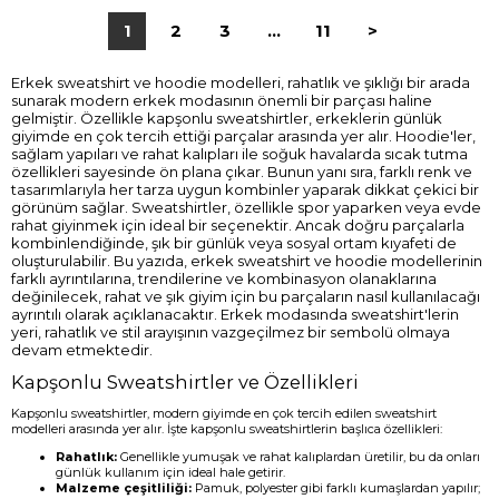
1
2
3
...
11
>
Erkek sweatshirt ve hoodie modelleri, rahatlık ve şıklığı bir arada
sunarak modern erkek modasının önemli bir parçası haline
gelmiştir. Özellikle kapşonlu sweatshirtler, erkeklerin günlük
giyimde en çok tercih ettiği parçalar arasında yer alır. Hoodie'ler,
sağlam yapıları ve rahat kalıpları ile soğuk havalarda sıcak tutma
özellikleri sayesinde ön plana çıkar. Bunun yanı sıra, farklı renk ve
tasarımlarıyla her tarza uygun kombinler yaparak dikkat çekici bir
görünüm sağlar. Sweatshirtler, özellikle spor yaparken veya evde
rahat giyinmek için ideal bir seçenektir. Ancak doğru parçalarla
kombinlendiğinde, şık bir günlük veya sosyal ortam kıyafeti de
oluşturulabilir. Bu yazıda, erkek sweatshirt ve hoodie modellerinin
farklı ayrıntılarına, trendilerine ve kombinasyon olanaklarına
değinilecek, rahat ve şık giyim için bu parçaların nasıl kullanılacağı
ayrıntılı olarak açıklanacaktır. Erkek modasında sweatshirt'lerin
yeri, rahatlık ve stil arayışının vazgeçilmez bir sembolü olmaya
devam etmektedir.
Kapşonlu Sweatshirtler ve Özellikleri
Kapşonlu sweatshirtler, modern giyimde en çok tercih edilen sweatshirt
modelleri arasında yer alır. İşte kapşonlu sweatshirtlerin başlıca özellikleri:
Rahatlık:
Genellikle yumuşak ve rahat kalıplardan üretilir, bu da onları
günlük kullanım için ideal hale getirir.
Malzeme çeşitliliği:
Pamuk, polyester gibi farklı kumaşlardan yapılır;