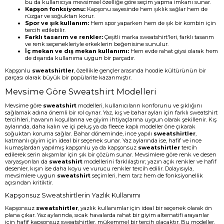
bu da kullanıcıya mevsimsel özelliğe göre seçim yapma imkanı sunar.
Kapşon fonksiyonu:
Kapşonu sayesinde hem şıklık sağlar hem de
rüzgar ve soğuktan korur.
Spor ve şık kullanım:
Hem spor yaparken hem de şık bir kombin için
tercih edilebilir.
Farklı tasarım ve renkler:
Çeşitli marka sweatshirt'leri, farklı tasarım
ve renk seçenekleriyle erkeklerin beğenisine sunulur.
İç mekan ve dış mekan kullanımı:
Hem evde rahat giysi olarak hem
de dışarıda kullanıma uygun bir parçadır.
Kapşonlu
sweatshirtler
, özellikle gençler arasında hoodie kültürünün bir
parçası olarak büyük bir popülarite kazanmıştır.
Mevsime Göre Sweatshirt Modelleri
Mevsime göre
sweatshirt
modelleri, kullanıcıların konforunu ve şıklığını
sağlamak adına önemli bir rol oynar. Yaz, kış ve bahar ayları için farklı sweatshirt
tercihleri, havanın koşullarına ve giyim ihtiyaçlarına uygun olarak şekillenir. Kış
aylarında, daha kalın ve içi peluş ya da fleece kaplı modeller öne çıkarak
soğuktan koruma sağlar. Bahar döneminde, ince yapılı
sweatshirtler
,
katmanlı giyim için ideal bir seçenek sunar. Yaz aylarında ise, hafif ve ince
kumaşlardan yapılmış kapşonlu ya da kapşonsuz
sweatshirtler
tercih
edilerek serin akşamlar için şık bir çözüm sunar. Mevsimlere göre renk ve desen
varyasyonları da
sweatshirt
modellerini farklılaştırır; yazın açık renkler ve hafif
desenler, kışın ise daha koyu ve vurucu renkler tercih edilir. Dolayısıyla,
mevsimlere uygun
sweatshirt
seçimleri, hem tarz hem de fonksiyonellik
açısından kritiktir.
Kapşonsuz Sweatshirtlerin Yazlık Kullanımı
Kapşonsuz
sweatshirtler
, yazlık kullanımlar için ideal bir seçenek olarak ön
plana çıkar. Yaz aylarında, sıcak havalarda rahat bir giyim alternatifi arayanlar
için hafif kapşonsuz sweatshirtler, mükemmel bir tercih olacaktır. Bu modeller,