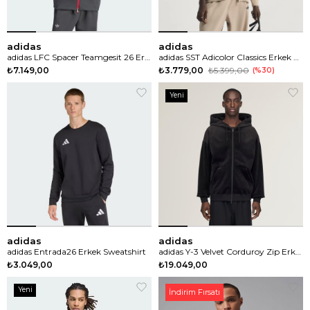
adidas
adidas
adidas LFC Spacer Teamgesit 26 Erkek Sweatshirt
adidas SST Adicolor Classics Erkek Sweatshirt
₺7.149,00
₺3.779,00
₺5.399,00
%30
Yeni
Ürün
adidas
adidas
adidas Entrada26 Erkek Sweatshirt
adidas Y-3 Velvet Corduroy Zip Erkek Sweatshirt
₺3.049,00
₺19.049,00
Yeni
İndirim Fırsatı
Ürün