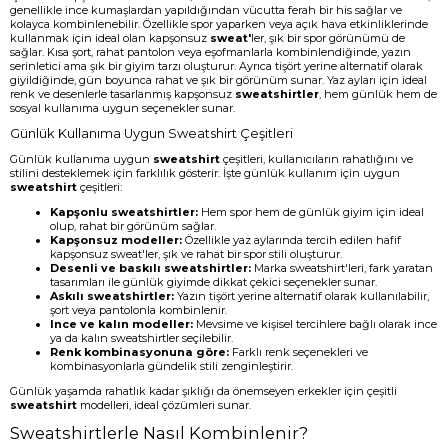
genellikle ince kumaşlardan yapıldığından vücutta ferah bir his sağlar ve
kolayca kombinlenebilir. Özellikle spor yaparken veya açık hava etkinliklerinde
kullanmak için ideal olan kapşonsuz
sweat'
ler, şık bir spor görünümü de
sağlar. Kısa şort, rahat pantolon veya eşofmanlarla kombinlendiğinde, yazın
serinletici ama şık bir giyim tarzı oluşturur. Ayrıca tişört yerine alternatif olarak
giyildiğinde, gün boyunca rahat ve şık bir görünüm sunar. Yaz ayları için ideal
renk ve desenlerle tasarlanmış kapşonsuz
sweatshirtler
, hem günlük hem de
sosyal kullanıma uygun seçenekler sunar.
Günlük Kullanıma Uygun Sweatshirt Çeşitleri
Günlük kullanıma uygun
sweatshirt
çeşitleri, kullanıcıların rahatlığını ve
stilini desteklemek için farklılık gösterir. İşte günlük kullanım için uygun
sweatshirt
çeşitleri:
Kapşonlu sweatshirtler:
Hem spor hem de günlük giyim için ideal
olup, rahat bir görünüm sağlar.
Kapşonsuz modeller:
Özellikle yaz aylarında tercih edilen hafif
kapşonsuz sweat'ler, şık ve rahat bir spor stili oluşturur.
Desenli ve baskılı sweatshirtler:
Marka sweatshirt'leri, fark yaratan
tasarımları ile günlük giyimde dikkat çekici seçenekler sunar.
Askılı sweatshirtler:
Yazın tişört yerine alternatif olarak kullanılabilir,
şort veya pantolonla kombinlenir.
Ince ve kalın modeller:
Mevsime ve kişisel tercihlere bağlı olarak ince
ya da kalın sweatshirtler seçilebilir.
Renk kombinasyonuna göre:
Farklı renk seçenekleri ve
kombinasyonlarla gündelik stili zenginleştirir.
Günlük yaşamda rahatlık kadar şıklığı da önemseyen erkekler için çeşitli
sweatshirt
modelleri, ideal çözümleri sunar.
Sweatshirtlerle Nasıl Kombinlenir?