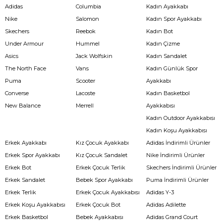
Adidas
Columbia
Kadın Ayakkabı
Nike
Salomon
Kadın Spor Ayakkabı
Skechers
Reebok
Kadın Bot
Under Armour
Hummel
Kadın Çizme
Asics
Jack Wolfskin
Kadın Sandalet
The North Face
Vans
Kadın Günlük Spor
Puma
Scooter
Ayakkabı
Converse
Lacoste
Kadın Basketbol
New Balance
Merrell
Ayakkabısı
Kadın Outdoor Ayakkabısı
Kadın Koşu Ayakkabısı
Erkek Ayakkabı
Kız Çocuk Ayakkabı
Adidas İndirimli Ürünler
Erkek Spor Ayakkabı
Kız Çocuk Sandalet
Nike İndirimli Ürünler
Erkek Bot
Erkek Çocuk Terlik
Skechers İndirimli Ürünler
Erkek Sandalet
Bebek Spor Ayakkabı
Puma İndirimli Ürünler
Erkek Terlik
Erkek Çocuk Ayakkabısı
Adidas Y-3
Erkek Koşu Ayakkabısı
Erkek Çocuk Bot
Adidas Adilette
Erkek Basketbol
Bebek Ayakkabısı
Adidas Grand Court