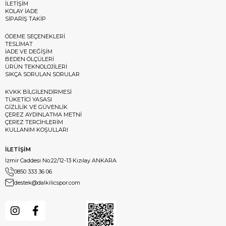
İLETİŞİM
KOLAY İADE
SİPARİŞ TAKİP
ÖDEME SEÇENEKLERİ
TESLİMAT
İADE VE DEĞİŞİM
BEDEN ÖLÇÜLERİ
ÜRÜN TEKNOLOJİLERİ
SIKÇA SORULAN SORULAR
KVKK BİLGİLENDİRMESİ
TÜKETİCİ YASASI
GİZLİLİK VE GÜVENLİK
ÇEREZ AYDINLATMA METNİ
ÇEREZ TERCİHLERİM
KULLANIM KOŞULLARI
İLETİŞİM
İzmir Caddesi No:22/12-13 Kızılay ANKARA
0850 333 36 06
destek@dalkilicspor.com