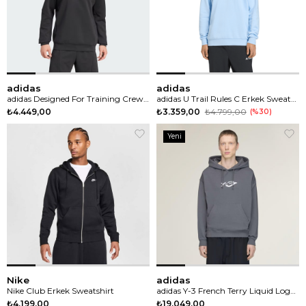
adidas
adidas
adidas Designed For Training Crew Erkek Sweatshirt
adidas U Trail Rules C Erkek Sweatshirt
₺4.449,00
₺3.359,00
₺4.799,00
%30
Yeni
Ürün
Nike
adidas
Nike Club Erkek Sweatshirt
adidas Y-3 French Terry Liquid Logo Erkek Sweatshirt
₺4.199,00
₺19.049,00