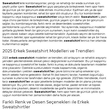
Sweatshirt
’lerle kombinasyonlar, şıklığı ve rahatlığı bir arada sunmak için
çeşitli yollar içerir.
Sweatshirt
'leri giysi parçalarıyla birleştirerek hem spor hem
de günlük şık bir görünüm elde etmek mümkündür. Eşofman altı ya da spor
taytlarla yapılan kombinler, rahat bir spor stili oluşturur. Bu tür kombinlerde
kapşonlu veya kapşonsuz
sweatshirtler
sıkça tercih edilir.
Sweatshirt
'ü jean
veya chino pantolon ile birleştirmek, günlük yaşam için daha şık bir görünüm
sağlar; bu kombinasyonda, farklı renk ve desenlerdeki sweatshirtler,
pantolonlarla uyumlu bir şekilde seçilmelidir. Yaz aylarında, kapşonsuz modeller
şortlarla giyilerek ferah bir görünüm sunarken, kışın kalın sweatshirtler dış
giyim olarak kaban veya ceketle katmanlanabilir. Ayakkabı seçimi de kombinin
havasını belirler; spor ayakkabılar rahat bir görünüm, klasik botlar ise şık bir hava
katar. Aksesuarlarla zenginleştirilen kombinler,
sweatshirt
'lerinizi her ortamda
kullanmanızı sağlar.
2025 Erkek Sweatshirt Modelleri ve Trendleri
2025
erkek sweatshirt
modelleri ve trendleri, stil anlayışını ve rahatlık arayışını
yeniden şekillendirerek dikkat çekici değişiklikler sunmaktadır. Bu yıl kapşonlu
ve kapşonsuz sweatshirt'ler kadar, farklı kumaş ve dokularla tasarlanan modeller
öne çıkacaktır. Özellikle sürdürülebilir moda kapsamında, organik
dokumalardan üretilen
sweatshirt'ler
, çevre bilincine sahip erkekler için
tercih sebebi haline gelecektir. Rahat fit (bol kesim) tarzlar, hareket özgürlüğü
sunarak kullanıcılar tarafından daha çok ilgi görecek. 2025'teki trendlerde, mont
tarzı
sweatshirt'ler
ve spor jaketlerle birleşen modeller de ön plana çıkması
bekleniyor. Bu yılın renk trende olarak, doğal tonlar, pastel renkler ve toprak
tonları öne çıkarken, desenli modellerde ise grafik tasarımlar ve minimalistik
detaylar dikkat çekecek.
Sweatshirt'ler
, hem spor hem de günlük şıklık için
uygun kombinlerle her zamankinden daha fazla yer alacak.
Farklı Renk ve Desen Seçenekleri ile Erkek
Sweatshirtler