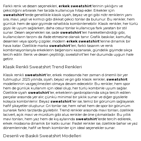
Farklı renk ve desen seçenekleri,
erkek sweatshirt
'lerinin şıklığını ve
çekiciliğini artırarak her tarzda kullanıcıya hitap eder. Erkekler için
sweatshirt
'lerde genellikle klasik siyah, beyaz ve gri gibi nötr renklerin yanı
sıra, mavi, yeşil ve kırmızı gibi dikkat çekici tonlar da bulunur. Bu renkler, hem
günlük hem de spor giyimde rahatlıkla kombinlenebilir. Klasik renkler, her türlü
giysi ile uyum sağlarken, daha cesur tonlar kullanıcıya fark yaratan bir stil
sunar. Desen seçenekleri ise, sade
sweatshirt
'leri hareketlendirdiği gibi,
kullanıcıların tarzını da ifade etmesine olanak tanır. Grafik baskılar, kamuflaj
desenleri veya sporty çizgiler, modern
erkek sweatshirt
'lerine dinamik bir
hava katar. Özellikle marka
sweatshirt
'leri, farklı tasarım ve renk
kombinasyonlarıyla erkeklerin beğenisini kazanarak, gündelik giyimde sıkça
tercih edilir. Renk ve desen çeşitliliği, sweatshirt'leri her durumda uygun hale
getirir.
Klasik Renkli Sweatshirt Trend Renkleri
Klasik renkli
sweatshirt
'ler, erkek modasında her zaman d önemli bir yer
tutmuştur. 2025 yılında, siyah, beyaz ve gri gibi klasik renkler,
sweatshirt
modellerinin vazgeçilmezleri olmaya devam edecektir. Bu renkler, hem spor
hem de günlük kullanım için ideal olup, her türlü kombinle uyum sağlar.
Özellikle siyah
sweatshirt
'ler, erkeklerin gardıroplarında sıkça tercih edilen
parçalar arasında yer alır; çünkü minimal bir şıklık sunar ve diğer giysilerle
kolayca kombinlenir. Beyaz
sweatshirt
'ler ise, temiz bir görünüm sağlayarak
hafif şikayetler oluşturur. Gri tonlar ise, hem rahat hem de spor bir görünüm
sunarak farklı tarzlarda giyilebilir. Trend renkler arasında mavi tonları, özellikle
lacivert, açık mavi ve mürdüm gibi alus renkler de öne çıkmaktadır. Bu yıllık
mavi tonları, hem yaz hem de kış aylarında
sweatshirt
'lerde tercih edilerek,
erkek modasına dinamik bir katkı sunar. Pastel renkler ise, özellikle bahar ve yaz
dönemlerinde, hafif ve ferah kombinler için ideal seçenekler sunar.
Desenli ve Baskılı Sweatshirt Modelleri