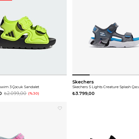
Skechers
aswim 3 Çocuk Sandalet
Skechers S Lights Creature Splash Çoc
0
₺2.099,00
₺3.799,00
%30