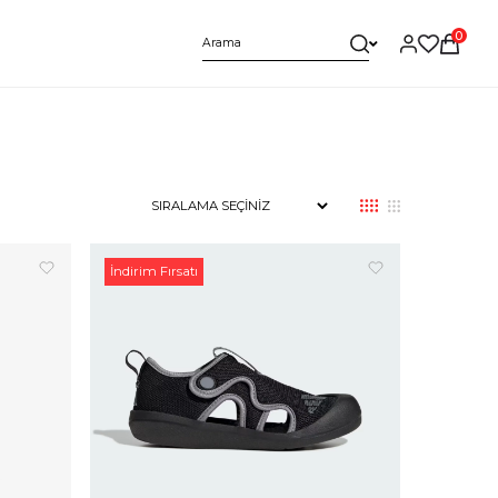
0
İndirim Fırsatı