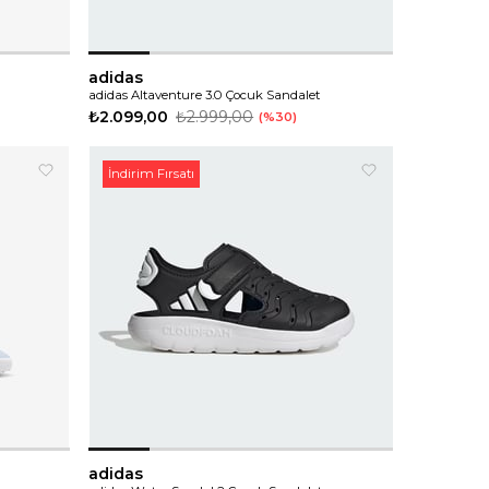
adidas
adidas Altaventure 3.0 Çocuk Sandalet
₺2.099,00
₺2.999,00
%30
İndirim Fırsatı
adidas