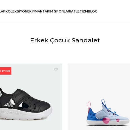
LAR
KOLEKSİYON
EKİPMAN
TAKIM SPORLARI
ATLETİZM
BLOG
Erkek Çocuk Sandalet
Fırsatı