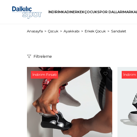
İNDİRİM
KADIN
ERKEK
ÇOCUK
SPOR DALLARI
MARKA
Anasayfa
Çocuk
Ayakkabı
Erkek Çocuk
Sandalet
Filtreleme
İndirim Fırsatı
İndirim 