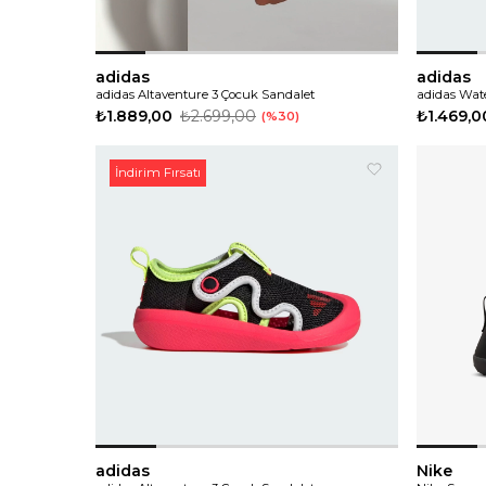
adidas
adidas
adidas Altaventure 3 Çocuk Sandalet
adidas Wat
₺1.889,00
₺2.699,00
₺1.469,0
%30
İndirim Fırsatı
adidas
Nike