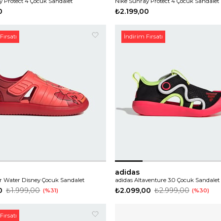
y Protect 4 Çocuk Sandalet
Nike Sunray Protect 4 Çocuk Sandalet
0
₺2.199,00
Fırsatı
İndirim Fırsatı
adidas
ar Water Disney Çocuk Sandalet
adidas Altaventure 3.0 Çocuk Sandalet
0
₺1.999,00
₺2.099,00
₺2.999,00
%31
%30
Fırsatı