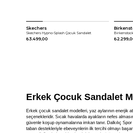
Skechers
Birkens
Skechers Hypno-Splash Çocuk Sandalet
Birkenstock
₺3.499,00
₺2.299,
Erkek Çocuk Sandalet Mod
Erkek çocuk sandalet modelleri, yaz aylarının enerjik 
seçenekleridir. Sıcak havalarda ayakların nefes almasın
güvenle koşup oynamalarına imkan tanır. Dalkılıç Spor 
taban destekleriyle ebeveynlerin ilk tercihi olmayı başa