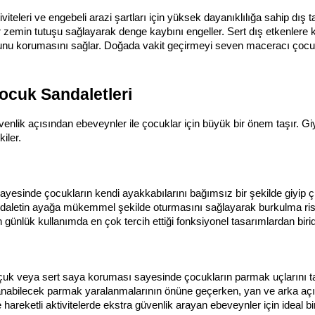
eleri ve engebeli arazi şartları için yüksek dayanıklılığa sahip dış tab
 zemin tutuşu sağlayarak denge kaybını engeller. Sert dış etkenlere k
ormunu korumasını sağlar. Doğada vakit geçirmeyi seven maceracı çoc
ocuk Sandaletleri
 güvenlik açısından ebeveynler ile çocuklar için büyük bir önem taşır
iler.
ı sayesinde çocukların kendi ayakkabılarını bağımsız bir şekilde giyip ç
sandaletin ayağa mükemmel şekilde oturmasını sağlayarak burkulma riskl
ünlük kullanımda en çok tercih ettiği fonksiyonel tasarımlardan birid
uçuk veya sert saya koruması sayesinde çocukların parmak uçlarını taş
abilecek parmak yaralanmalarının önüne geçerken, yan ve arka açık
hareketli aktivitelerde ekstra güvenlik arayan ebeveynler için ideal b