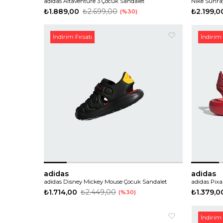
adidas Altaventure 3 Çocuk Sandalet
Nike Sunra
₺1.889,00
₺2.699,00
₺2.199,0
%30
İndirim Fırsatı
İndirim 
adidas
adidas
adidas Disney Mickey Mouse Çocuk Sandalet
adidas Pix
₺1.714,00
₺2.449,00
₺1.379,0
%30
İndirim 