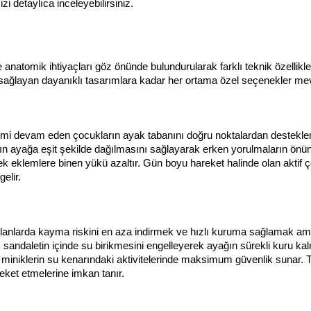
zi detaylıca inceleyebilirsiniz.
anatomik ihtiyaçları göz önünde bulundurularak farklı teknik özelliklere
 sağlayan dayanıklı tasarımlara kadar her ortama özel seçenekler mev
imi devam eden çocukların ayak tabanını doğru noktalardan desteklemek
ın ayağa eşit şekilde dağılmasını sağlayarak erken yorulmaların önün
 eklemlere binen yükü azaltır. Gün boyu hareket halinde olan aktif çoc
elir.
lanlarda kayma riskini en aza indirmek ve hızlı kuruma sağlamak amac
, sandaletin içinde su birikmesini engelleyerek ayağın sürekli kuru ka
iniklerin su kenarındaki aktivitelerinde maksimum güvenlik sunar. Tüy
ket etmelerine imkan tanır.