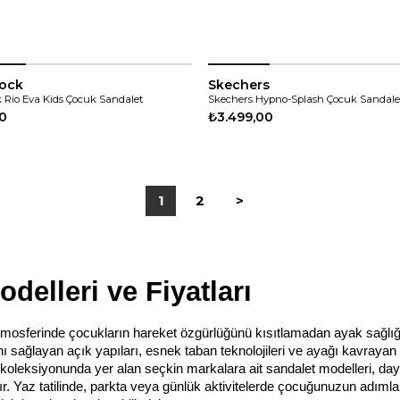
tock
Skechers
 Rio Eva Kids Çocuk Sandalet
Skechers Hypno-Splash Çocuk Sandale
00
₺3.499,00
1
2
>
elleri ve Fiyatları
atmosferinde çocukların hareket özgürlüğünü kısıtlamadan ayak sağlığı
ı sağlayan açık yapıları, esnek taban teknolojileri ve ayağı kavrayan
koleksiyonunda yer alan seçkin markalara ait sandalet modelleri, day
rır. Yaz tatilinde, parkta veya günlük aktivitelerde çocuğunuzun adıml