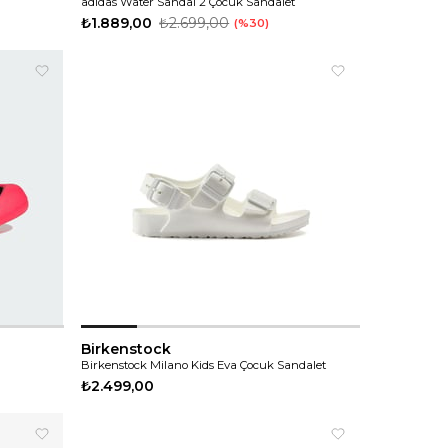
adidas Water Sandal 2 Çocuk Sandalet
₺1.889,00
₺2.699,00
%30
Birkenstock
Birkenstock Milano Kids Eva Çocuk Sandalet
₺2.499,00