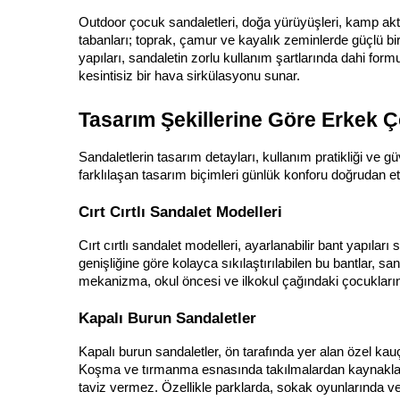
Outdoor çocuk sandaletleri, doğa yürüyüşleri, kamp aktivit
tabanları; toprak, çamur ve kayalık zeminlerde güçlü bir
yapıları, sandaletin zorlu kullanım şartlarında dahi f
kesintisiz bir hava sirkülasyonu sunar.
Tasarım Şekillerine Göre Erkek Ç
Sandaletlerin tasarım detayları, kullanım pratikliği ve
farklılaşan tasarım biçimleri günlük konforu doğrudan etk
Cırt Cırtlı Sandalet Modelleri
Cırt cırtlı sandalet modelleri, ayarlanabilir bant yapılar
genişliğine göre kolayca sıkılaştırılabilen bu bantlar, 
mekanizma, okul öncesi ve ilkokul çağındaki çocukların g
Kapalı Burun Sandaletler
Kapalı burun sandaletler, ön tarafında yer alan özel ka
Koşma ve tırmanma esnasında takılmalardan kaynaklan
taviz vermez. Özellikle parklarda, sokak oyunlarında ve 