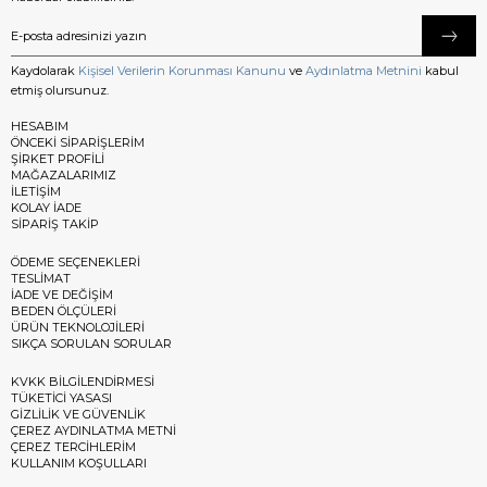
Kaydolarak
Kişisel Verilerin Korunması Kanunu
ve
Aydınlatma Metnini
kabul
etmiş olursunuz.
HESABIM
ÖNCEKİ SİPARİŞLERİM
ŞİRKET PROFİLİ
MAĞAZALARIMIZ
İLETİŞİM
KOLAY İADE
SİPARİŞ TAKİP
ÖDEME SEÇENEKLERİ
TESLİMAT
İADE VE DEĞİŞİM
BEDEN ÖLÇÜLERİ
ÜRÜN TEKNOLOJİLERİ
SIKÇA SORULAN SORULAR
KVKK BİLGİLENDİRMESİ
TÜKETİCİ YASASI
GİZLİLİK VE GÜVENLİK
ÇEREZ AYDINLATMA METNİ
ÇEREZ TERCİHLERİM
KULLANIM KOŞULLARI