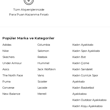
Tüm Alışverişlerinizde
Para Puan Kazanma Fırsatı
Popüler Marka ve Kategoriler
Adidas
Columbia
Kadın Ayakkabı
Nike
Salomon
Kadın Spor Ayakkabı
Skechers
Reebok
Kadın Bot
Under Armour
Hummel
Kadın Çizme
Asics
Jack Wolfskin
Kadın Sandalet
The North Face
Vans
Kadın Günlük Spor
Puma
Scooter
Ayakkabı
Converse
Lacoste
Kadın Basketbol
New Balance
Merrell
Ayakkabısı
Kadın Outdoor Ayakkabısı
Kadın Koşu Ayakkabısı