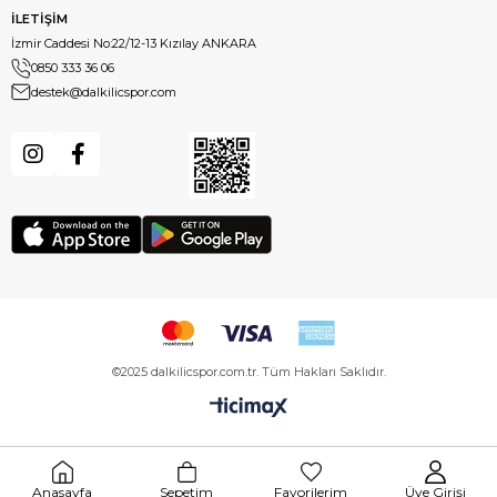
İLETİŞİM
İzmir Caddesi No:22/12-13 Kızılay ANKARA
0850 333 36 06
destek@dalkilicspor.com
©2025 dalkilicspor.com.tr. Tüm Hakları Saklıdır.
Anasayfa
Sepetim
Favorilerim
Üye Girişi