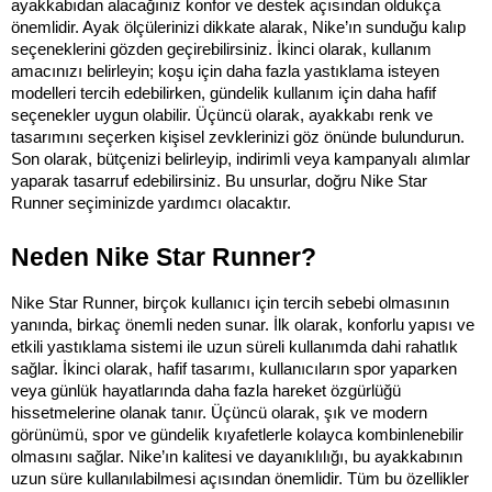
ayakkabıdan alacağınız konfor ve destek açısından oldukça 
önemlidir. Ayak ölçülerinizi dikkate alarak, Nike’ın sunduğu kalıp 
seçeneklerini gözden geçirebilirsiniz. İkinci olarak, kullanım 
amacınızı belirleyin; koşu için daha fazla yastıklama isteyen 
modelleri tercih edebilirken, gündelik kullanım için daha hafif 
seçenekler uygun olabilir. Üçüncü olarak, ayakkabı renk ve 
tasarımını seçerken kişisel zevklerinizi göz önünde bulundurun. 
Son olarak, bütçenizi belirleyip, indirimli veya kampanyalı alımlar 
yaparak tasarruf edebilirsiniz. Bu unsurlar, doğru Nike Star 
Runner seçiminizde yardımcı olacaktır.
Neden Nike Star Runner?
Nike Star Runner, birçok kullanıcı için tercih sebebi olmasının 
yanında, birkaç önemli neden sunar. İlk olarak, konforlu yapısı ve 
etkili yastıklama sistemi ile uzun süreli kullanımda dahi rahatlık 
sağlar. İkinci olarak, hafif tasarımı, kullanıcıların spor yaparken 
veya günlük hayatlarında daha fazla hareket özgürlüğü 
hissetmelerine olanak tanır. Üçüncü olarak, şık ve modern 
görünümü, spor ve gündelik kıyafetlerle kolayca kombinlenebilir 
olmasını sağlar. Nike’ın kalitesi ve dayanıklılığı, bu ayakkabının 
uzun süre kullanılabilmesi açısından önemlidir. Tüm bu özellikler 