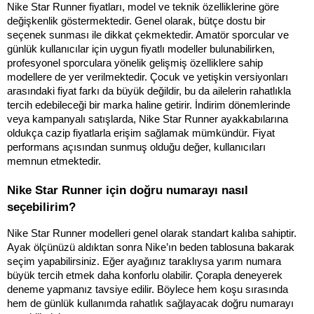
Nike Star Runner fiyatları, model ve teknik özelliklerine göre 
değişkenlik göstermektedir. Genel olarak, bütçe dostu bir 
seçenek sunması ile dikkat çekmektedir. Amatör sporcular ve 
günlük kullanıcılar için uygun fiyatlı modeller bulunabilirken, 
profesyonel sporculara yönelik gelişmiş özelliklere sahip 
modellere de yer verilmektedir. Çocuk ve yetişkin versiyonları 
arasındaki fiyat farkı da büyük değildir, bu da ailelerin rahatlıkla 
tercih edebileceği bir marka haline getirir. İndirim dönemlerinde 
veya kampanyalı satışlarda, Nike Star Runner ayakkabılarına 
oldukça cazip fiyatlarla erişim sağlamak mümkündür. Fiyat 
performans açısından sunmuş olduğu değer, kullanıcıları 
memnun etmektedir.
Nike Star Runner için doğru numarayı nasıl 
seçebilirim?
Nike Star Runner modelleri genel olarak standart kalıba sahiptir. 
Ayak ölçünüzü aldıktan sonra Nike’ın beden tablosuna bakarak 
seçim yapabilirsiniz. Eğer ayağınız taraklıysa yarım numara 
büyük tercih etmek daha konforlu olabilir. Çorapla deneyerek 
deneme yapmanız tavsiye edilir. Böylece hem koşu sırasında 
hem de günlük kullanımda rahatlık sağlayacak doğru numarayı 