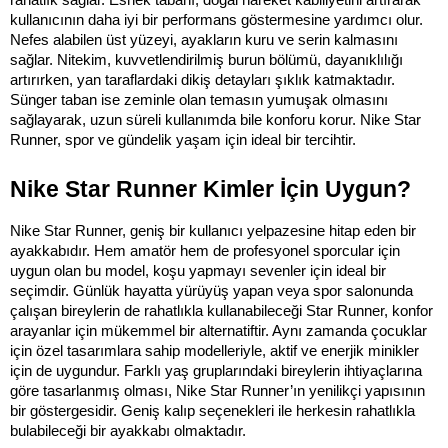
rahatlık sağlar. Esnek tabanı, doğal hareket kabiliyetini artırarak 
kullanıcının daha iyi bir performans göstermesine yardımcı olur. 
Nefes alabilen üst yüzeyi, ayakların kuru ve serin kalmasını 
sağlar. Nitekim, kuvvetlendirilmiş burun bölümü, dayanıklılığı 
artırırken, yan taraflardaki dikiş detayları şıklık katmaktadır. 
Sünger taban ise zeminle olan temasın yumuşak olmasını 
sağlayarak, uzun süreli kullanımda bile konforu korur. Nike Star 
Runner, spor ve gündelik yaşam için ideal bir tercihtir.
Nike Star Runner Kimler İçin Uygun?
Nike Star Runner, geniş bir kullanıcı yelpazesine hitap eden bir 
ayakkabıdır. Hem amatör hem de profesyonel sporcular için 
uygun olan bu model, koşu yapmayı sevenler için ideal bir 
seçimdir. Günlük hayatta yürüyüş yapan veya spor salonunda 
çalışan bireylerin de rahatlıkla kullanabileceği Star Runner, konfor 
arayanlar için mükemmel bir alternatiftir. Aynı zamanda çocuklar 
için özel tasarımlara sahip modelleriyle, aktif ve enerjik minikler 
için de uygundur. Farklı yaş gruplarındaki bireylerin ihtiyaçlarına 
göre tasarlanmış olması, Nike Star Runner’ın yenilikçi yapısının 
bir göstergesidir. Geniş kalıp seçenekleri ile herkesin rahatlıkla 
bulabileceği bir ayakkabı olmaktadır.