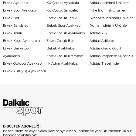
Erkek Ayakkabı
Kız Çocuk Ayakkabı
Adidas İndirimli Ürünler
Erkek Spor Ayakkabı
Kız Çocuk Sandalet
Nike İndirimli Ürünler
Erkek Bot
Erkek Çocuk Terlik
Skechers İndirimli Ürünler
Erkek Sandalet
Bebek Spor Ayakkabı
Puma İndirimli Ürünler
Erkek Terlik
Erkek Çocuk Ayakkabısı
Adidas Y-3
Erkek Koşu Ayakkabısı
Erkek Çocuk Bot
Adidas Adilette
Erkek Basketbol
Bebek Ayakkabısı
Adidas Grand Court
Ayakkabısı
Erkek Çocuk Krampon
Adidas Response Super 3.0
Erkek Outdoor Ayakkabı
İlk Adım Ayakkabısı
Adidas Tracefinder
Erkek Yürüyüş Ayakkabısı
E-BÜLTEN ABONELİĞİ
Haber listemize kayıt olarak kampanyalardan, indirim ve yeni ürünlerden ilk siz
haberdar olabilirsiniz.