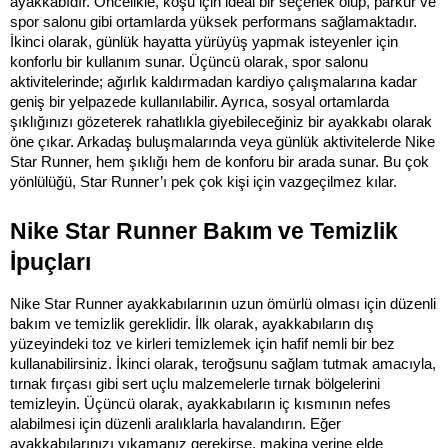
ayakkabıdır. Öncelikle, koşu için ideal bir seçenek olup, parkur ve 
spor salonu gibi ortamlarda yüksek performans sağlamaktadır. 
İkinci olarak, günlük hayatta yürüyüş yapmak isteyenler için 
konforlu bir kullanım sunar. Üçüncü olarak, spor salonu 
aktivitelerinde; ağırlık kaldırmadan kardiyo çalışmalarına kadar 
geniş bir yelpazede kullanılabilir. Ayrıca, sosyal ortamlarda 
şıklığınızı gözeterek rahatlıkla giyebileceğiniz bir ayakkabı olarak 
öne çıkar. Arkadaş buluşmalarında veya günlük aktivitelerde Nike 
Star Runner, hem şıklığı hem de konforu bir arada sunar. Bu çok 
yönlülüğü, Star Runner’ı pek çok kişi için vazgeçilmez kılar.
Nike Star Runner Bakım ve Temizlik 
İpuçları
Nike Star Runner ayakkabılarının uzun ömürlü olması için düzenli 
bakım ve temizlik gereklidir. İlk olarak, ayakkabıların dış 
yüzeyindeki toz ve kirleri temizlemek için hafif nemli bir bez 
kullanabilirsiniz. İkinci olarak, teroğsunu sağlam tutmak amacıyla, 
tırnak fırçası gibi sert uçlu malzemelerle tırnak bölgelerini 
temizleyin. Üçüncü olarak, ayakkabıların iç kısmının nefes 
alabilmesi için düzenli aralıklarla havalandırın. Eğer 
ayakkabılarınızı yıkamanız gerekirse, makina yerine elde 