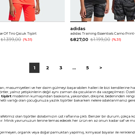
adidas
e Of Tiro Çocuk Tişört
₺1.399,00
₺827,00
₺1.199,00
%31
%31
1
2
3
...
5
>
arı, masumiyetleri ve her daim gülmeyi başarabilen halleri ile bizi kendilerine hay
şörtler, yalnız yetişkinlerin değil aynı zaman da çocukların da vazgeçilmezi. 
tişört
modelinin kumaşından baskısına, yakısından, dikişine, bedeninden rengine 
ıymetli varlığı olan çocuğunuza yazlık tişörtler bakarken nelere odaklanmanız gerek
ıyafetimiz olan tişörtler dolabımızın üst raflarına çıktı. Benzer bir durum, çokça k
dır. Minik yavrunuzun tenine temas edecek her ürün en az onun kadar saf ve 
çermeyen, organik veya doğal pamuktan yapılmış, kimyasal boyalar ile renklendiri