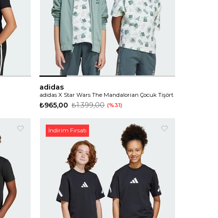
adidas
adidas X Star Wars The Mandalorian Çocuk Tişört
₺965,00
₺1.399,00
%31
İndirim Fırsatı