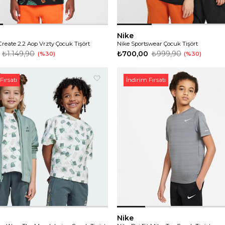
Nike
reate 2.2 Aop Vrzty Çocuk Tişört
Nike Sportswear Çocuk Tişört
₺1.149,90
₺700,00
₺999,90
%30
%30
Fırsatı
İndirim Fırsatı
Nike