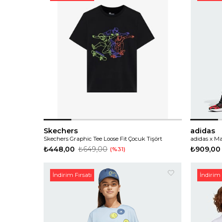
Skechers
adidas
Skechers Graphic Tee Loose Fit Çocuk Tişört
adidas x Ma
₺448,00
₺649,00
₺909,00
%31
İndirim Fırsatı
İndirim 