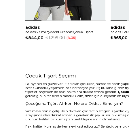
adidas
adidas
adidas x Smileyworld Graphic Çocuk Tişört
adidas Hous
₺844,00
₺1.299,00
₺965,00
%35
Çocuk Tişört Seçimi
Dünyanın en güzel varlıkları olan çocuklar, hassas ve narin yapıl
ister. Gündelik yaşamımızda neredeyse yaz kış kullandığımız ti
tişörtleri seçerken de bazı noktalara dikkat etmek gerekir.
Çocuk 
gerektiğini birer birer sıraladık. Gelin, sizler için dünyanın en k
Çocuğuma Tişört Alırken Nelere Dikkat Etmeliyim?
Yaz mevsiminin gelişi ile birlikte en çok tercih ettiğimiz yazlık k
arayışında olan dikkat etmeniz gereken ilk şey ürünün kumaşı
ürünün kaliteli bir kumaştan üretildiğine emin olmalısınız.
Peki kaliteli kumaş derken neyi kast ediyoruz? Sentetik pamuk i