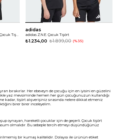
adidas
adidas Training Essentials Camo Print Çocuk Tişört
adidas Z.N.E. Çocuk Tişört
₺1.234,00
₺1.899,00
%35
ran bırakırlar. Her ebeveyn de çocuğu için en iyisini en güzelini
Özellikle yaz mevsiminde hemen her gün çocuğunuzun kullandığı
kadar, tişört alışverişiniz sırasında nelere dikkat etmeniz
tiğini birer birer inceleyelim.
oşup oynayan, hareketli çocuklar için de geçerli. Çocuk tişört
masum olmalıdır. Bu sebeple tercih etmeyi düşündüğünüz
lmemiş bir kumaş kalitelidir. Dolayısı ile ürünün etiket