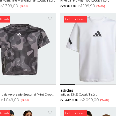
tar Wars The Mandalorian Çocuk Tişört
Nike Dri Fit Miler Top Çocuk Tişört
₺1.399,00
₺780,00
₺1.199,90
%31
%35
Fırsatı
İndirim Fırsatı
adidas
adidas Essentials Aeroready Seasonal Print Crop Çocuk Tişört
adidas Z.N.E. Çocuk Tişört
₺1.049,00
₺1.469,00
₺2.099,00
%31
%30
Fırsatı
İndirim Fırsatı