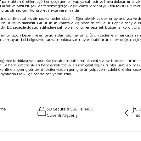
muktan üretilen tişörtler, geçirgen bir yapıya sahiptir ve hava dolaşımına izin ve
bı artar ve hızlı bir şekilde terleme gerçekleşir. Pamuk oranı yüksek tekstil ürünl
olup olmadığını kontrol etmekte yarar vardır.
, cildinin tahriş olmasına neden olabilir. Eğer alerjik açıdan onaylandıysa ve der
kta ise ürünün dikişidir. Bir ürünün kalitesi dikişinden de belli olur. Eğer alma
ır. Bu sebeple düzgün dikişlere sahip olan ürünler seçmek bütçenizi korur, ürü
yavrunuzun bedenine en uygun olanı seçmelisiniz. Ürün bedenleri markadan marka
nı sıkmayan, bel bölgesinin tamamı sıkıca sarmayan hafif ürünler en doğru seçi
.
ğince farklılaşmaktadır. Kız çocukları, daha renkli, cıvıl cıvıl ve hareketli ürünl
şimi ile hem kız çocukları hem erkek çocukları için çeşit çeşit ürünler üretilebilm
se online alışveriş yöntemi ile sitemizden geniş ürün yelpazemizdeki ürünleri seç
 fiyatlarla Dalkılıç Spor daima yanınızda!
eme
3D Secure & SSL İle %100
%10
Güvenli Alışveriş
İad