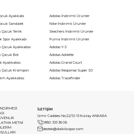
Çocuk Ayakkabı
Adidas İndirimli Ürünler
Çocuk Sandalet
Nike İndirimli Ürünler
 Çocuk Terlik
Skechers İndirimli Ürünler
k Spor Ayakkabı
Puma İndirimli Ürünler
k Çocuk Ayakkabısı
Adidas Y-3
k Çocuk Bot
Adidas Adilette
k Ayakkabısı
Adidas Grand Court
k Çocuk Krampon
Adidas Response Super 3.0
dım Ayakkabısı
Adidas Tracefinder
ENDİRMESİ
İLETİŞİM
ASI
İzmir Caddesi No:22/12-13 Kızılay ANKARA
GÜVENLİK
0850 333 36 06
LATMA METNİ
HLERİM
destek@dalkilicspor.com
OŞULLARI