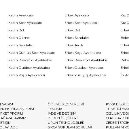
Kadın Ayakkabı
Erkek Ayakkabı
Kız 
Kadın Spor Ayakkabı
Erkek Spor Ayakkabı
Kız 
Kadın Bot
Erkek Bot
Erkek
Kadın Çizme
Erkek Sandalet
Bebe
Kadın Sandalet
Erkek Terlik
Erke
Kadın Günlük Spor Ayakkabı
Erkek Koşu Ayakkabısı
Erke
Kadın Basketbol Ayakkabısı
Erkek Basketbol Ayakkabısı
Bebe
Kadın Outdoor Ayakkabısı
Erkek Outdoor Ayakkabı
Erke
Kadın Koşu Ayakkabısı
Erkek Yürüyüş Ayakkabısı
İlk A
ESABIM
ÖDEME SEÇENEKLERİ
KVKK BİLGİL
NCEKİ SİPARİŞLERİM
TESLİMAT
TÜKETİCİ YAS
İRKET PROFİLİ
İADE VE DEĞİŞİM
GİZLİLİK VE 
AĞAZALARIMIZ
BEDEN ÖLÇÜLERİ
ÇEREZ AYDIN
LETİŞİM
ÜRÜN TEKNOLOJİLERİ
ÇEREZ TERCİ
OLAY İADE
SIKÇA SORULAN SORULAR
KULLANIM K