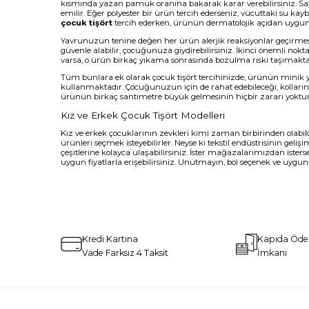
kısmında yazan pamuk oranına bakarak karar verebilirsiniz. Saf pa
emilir. Eğer polyester bir ürün tercih ederseniz, vücuttaki su kay
çocuk tişört
tercih ederken, ürünün dermatolojik açıdan uygun 
Yavrunuzun tenine değen her ürün alerjik reaksiyonlar geçirmesine
güvenle alabilir, çocuğunuza giydirebilirsiniz. İkinci önemli no
varsa, o ürün birkaç yıkama sonrasında bozulma riski taşımaktad
Tüm bunlara ek olarak çocuk tişört tercihinizde, ürünün minik 
kullanmaktadır. Çocuğunuzun için de rahat edebileceği, kolları
ürünün birkaç santimetre büyük gelmesinin hiçbir zararı yoktur
Kız ve Erkek Çocuk Tişört Modelleri
Kız ve erkek çocuklarının zevkleri kimi zaman birbirinden olabildi
ürünleri seçmek isteyebilirler. Neyse ki tekstil endüstrisinin geli
çeşitlerine kolayca ulaşabilirsiniz. İster mağazalarımızdan ister
uygun fiyatlarla erişebilirsiniz. Unutmayın, bol seçenek ve uygun
Kredi Kartına
Kapıda Öd
Vade Farksız 4 Taksit
İmkanı