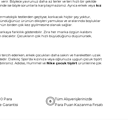
rir. Böylece yavrunuz daha az terler ve teri hızlı bir şekilde
erinde ise böyle sorunlarla karşılaşmazsınız. Ayrıca erkek veya
kız
matolojik testlerden geçtiyse, korkacak hiçbir şey yoktur,
yı düşündüğünüz ürünün dikişleri yamuksa ve aralarında boşluklar
nün birden çok kez giyilmesine olanak sağlar.
ya farklılık gösterebilir. Zira her marka özgün kalıbını
m olacaktır. Çocukların çok hızlı büyüdüğünü düşünürsek,
eri tercih ederken, erkek çocukları daha sakin ve hareketten uzak
ektedir. Dalkılıç Spor’da kızınıza veya oğlunuza uygun çocuk tişört
ebilirsiniz. Adidas, Hummel ve
Nike çocuk tişört
ürünlerine çok
0 Para
Tüm Alışverişlerinizde
e Garantisi
Para Puan Kazanma Fırsatı