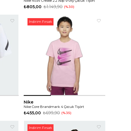
Nike NSW Create 2.2 Aop Vrzty Çocuk Tişört
₺805,00
₺1.149,90
%30
İndirim Fırsatı
Nike
Nike Core Brandmark 4 Çocuk Tişört
₺455,00
₺699,90
%35
İndirim Fırsatı