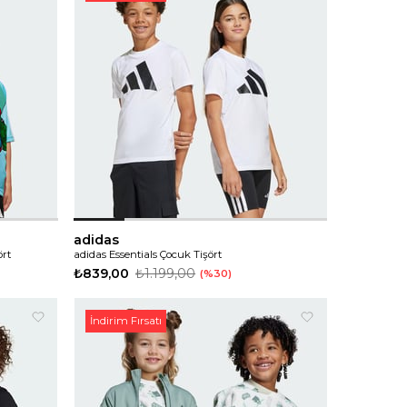
adidas
ört
adidas Essentials Çocuk Tişört
₺839,00
₺1.199,00
%30
İndirim Fırsatı