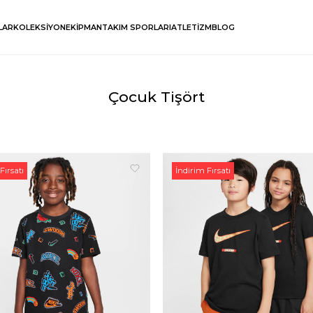
LAR
KOLEKSİYON
EKİPMAN
TAKIM SPORLARI
ATLETİZM
BLOG
Çocuk Tişört
Fırsatı
İndirim Fırsatı