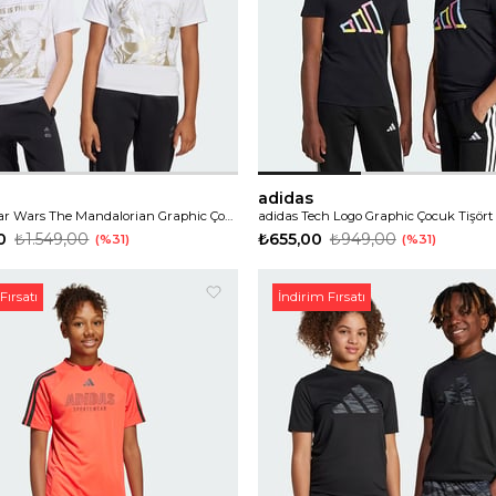
adidas
adidas X Star Wars The Mandalorian Graphic Çocuk Tişört
adidas Tech Logo Graphic Çocuk Tişört
0
₺1.549,00
₺655,00
₺949,00
%31
%31
Fırsatı
İndirim Fırsatı