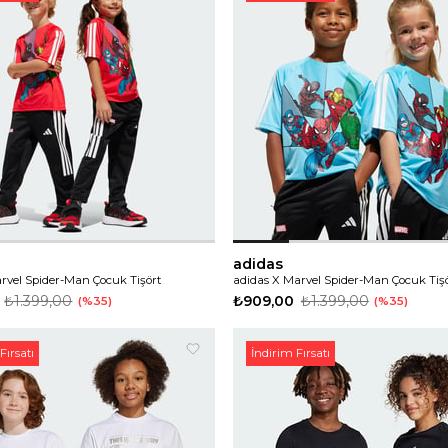
adidas
rvel Spider-Man Çocuk Tişört
adidas X Marvel Spider-Man Çocuk Tiş
₺1.399,00
₺909,00
₺1.399,00
%35
%35
Fırsatı
İndirim Fırsatı