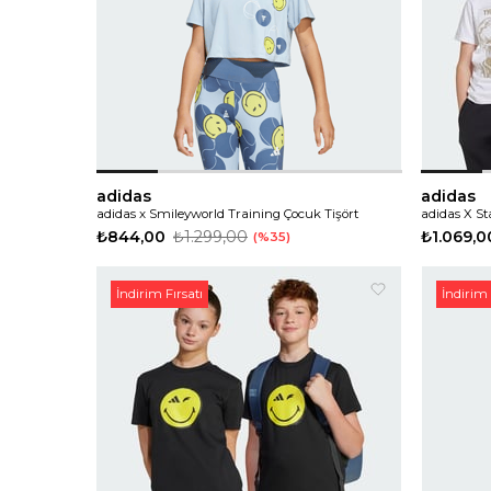
adidas
adidas
adidas x Smileyworld Training Çocuk Tişört
₺844,00
₺1.299,00
₺1.069,0
%35
İndirim Fırsatı
İndirim 