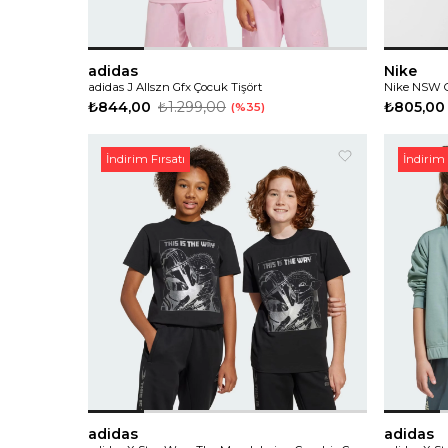
adidas
Nike
adidas J Allszn Gfx Çocuk Tişört
Nike NSW C
₺844,00
₺1.299,00
₺805,00
%35
İndirim Fırsatı
İndirim 
adidas
adidas