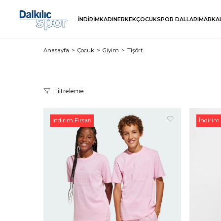
İNDİRİM
KADIN
ERKEK
ÇOCUK
SPOR DALLARI
MARKA
Anasayfa
Çocuk
Giyim
Tişört
Filtreleme
İndirim Fırsatı
İndirim 