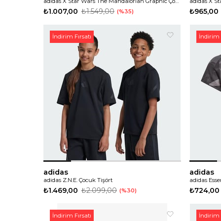
adidas X Star Wars The Mandalorian Graphic Çocuk Tişört
adidas X S
₺1.007,00
₺1.549,00
₺965,00
%35
İndirim Fırsatı
İndirim 
adidas
adidas
adidas Z.N.E. Çocuk Tişört
₺1.469,00
₺2.099,00
₺724,00
%30
İndirim Fırsatı
İndirim 