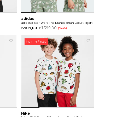
adidas
adidas x Star Wars The Mandalorian Çocuk Tişört
₺909,00
₺1.399,00
%35
İndirim Fırsatı
Nike