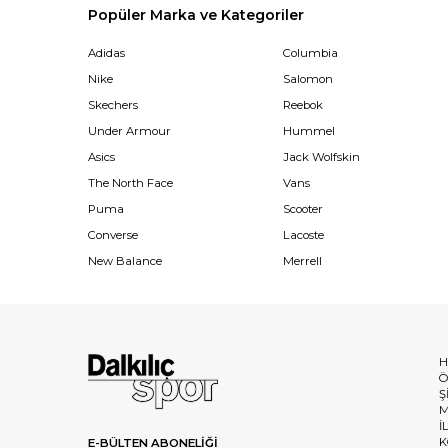
Popüler Marka ve Kategoriler
Adidas
Columbia
Nike
Salomon
Skechers
Reebok
Under Armour
Hummel
Asics
Jack Wolfskin
The North Face
Vans
Puma
Scooter
Converse
Lacoste
New Balance
Merrell
H
Ö
Ş
M
İ
K
E-BÜLTEN ABONELİĞİ