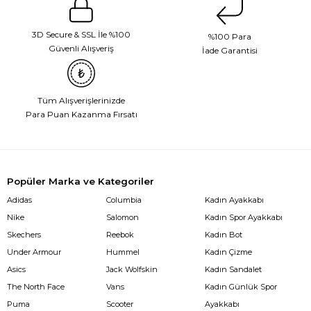
3D Secure & SSL İle %100
%100 Para
Güvenli Alışveriş
İade Garantisi
Tüm Alışverişlerinizde
Para Puan Kazanma Fırsatı
Popüler Marka ve Kategoriler
Adidas
Columbia
Kadın Ayakkabı
Nike
Salomon
Kadın Spor Ayakkabı
Skechers
Reebok
Kadın Bot
Under Armour
Hummel
Kadın Çizme
Asics
Jack Wolfskin
Kadın Sandalet
The North Face
Vans
Kadın Günlük Spor
Puma
Scooter
Ayakkabı