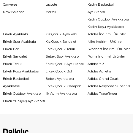
Converse
Lacoste
Kadın Basketbol
New Balance
Merrell
Ayakkabısı
Kadın Outdoor Ayakkabısı
Kadın Koşu Ayakkabısı
Erkek Ayakkabı
Kız Çocuk Ayakkabı
Adidas İndirimli Ürünler
Erkek Spor Ayakkabı
Kız Çocuk Sandalet
Nike İndirimli Ürünler
Erkek Bot
Erkek Çocuk Terlik
Skechers İndirimli Ürünler
Erkek Sandalet
Bebek Spor Ayakkabı
Puma İndirimli Ürünler
Erkek Terlik
Erkek Çocuk Ayakkabısı
Adidas Y-3
Erkek Koşu Ayakkabısı
Erkek Çocuk Bot
Adidas Adilette
Erkek Basketbol
Bebek Ayakkabısı
Adidas Grand Court
Ayakkabısı
Erkek Çocuk Krampon
Adidas Response Super 3.0
Erkek Outdoor Ayakkabı
İlk Adım Ayakkabısı
Adidas Tracefinder
Erkek Yürüyüş Ayakkabısı