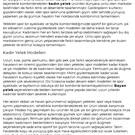
seçenekle kombinlenebilen
kadın yelek
ürünleri dünyaca ünlü olan markalar
tarafından da farklı renk ve desenlerle tasarlanmıştır. Gardropların kurtarıcı
giysilerinden olarak ister spor salonuna giderken giyin, ister sahilde yürüyüş
yaparken ya da günlük hayatın her noktasında kombininizi tamamlasın.
Yelekleri spor bir ayakkabı ve taytla kombinlediğinizde sportif bir görünüm, şık
bir elbisenin üzerine giyilebilecek olan modelleri ise daha klasik bir tarza
kavuşturur. Kadınların her an farklı tarzlara sahip olabilmesini sağlayan bu dış
giyim ürünü, sezonun trendleri arasında yer alıyor. Ünlü spor giyim
markalarının geniş ürün yelpazesinde farklı tasarımlarıyla kendine yer bulan
yelekler ile stilinizi kolayca tamamlayın.
Kadın Yelek Modelleri
Uzun, kısa, şişme, pamuklu, deri gibi pek çok farklı seçenekleriyle serinleyen
havaların en önemli giysilerinden biri olan yelekler, spor modelleri kadar klasik
ve şık modelleri ile de kadınların beğenisine sunuluyor. Fermuarlı ya da düğme
detayları ile kolsuz olarak tasarlanmıştır. Mont giyilemeyecek kadar sıcak
havaların kurtarıcı kıyafeti olarak her kadının mutlaka edinmesi gereken
yelekleri çok seveceksiniz. Diz hizasına kadar devam eden modelleri ile spor
ayakkabı ve taytlarınızı oldukça stil bir kombinle tamamlayabilirsiniz.
Bayan
yelek
seçeneklerinde belden kemerli şişme yapıda olanlar, uzun yıllardır
kadınlar tarafından severek kullanılıyor.
Her sezon iddialı ve havalı görünmenizi sağlayan yelekler, spor veya klasik
ayrımı yapmaksızın, rahatlıkla kombinlenebilecek bir ürün olarak karşımıza
çıkıyor. Modası hiç geçmeyen bu ürünler ile çok şık bir görüntüye kolayca imza
atabilirsiniz. Özellikle bahar aylarında giymek için ideal olan yelekler, kemer,
kuşak, kapüşon, fermuar gibi detaylarıyla dikkat çekici bir görünüm kazanmak
isteyen kadınların beklentilerini karşılıyor. Minimal ve gizli düğmeli
seçenekleriyle sade ama sportif bir giyim tarzına uyum sağlayacaktır. Serin
havalarda koşu ve yürüyüş gibi açık hava egzersizlerinizde sizi sıcak tutarken,