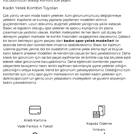
vücudunuzun aradığı konforu size yaşatır.
Kadın Yelek Kombin Tüyoları
Çok yönlü ve son moda kadın yelekler, tüm görünümünüzü değiştirmeye
yetebilir. Kapitone ve kumaş yapılarla çeşitlenen modelleri stilinizi
güçlendirirken, uzun dökümlü düğmeli yelekler şıklığınıza şıklık katacak.
Baskı ve logoların olduğu spor yelekler ile sporcu kişiliğinizi ön plana
çıkarmanıza yardımcı olacak. Kaliteli materyalleri ile her daim üst düzey bir
deneyim yaşatan markalar ile konfor hissinden vazgeçemez olacaksınız. Çabasız
bir tarzın belirleyici giyim parçası olan
kadın spor yelek modelleri
ile
sezonda trend olan kombinlere imzanızı atabileceksiniz. Basic bir tişörtün
üzerine giymek yerine, bol bir sweatshirt üzerine yelek altına tayt ve büyük
kalın tabanlı sneaker modelleri ile kendinize casual bir tarz yaratabilirsiniz. Daha
klasik bir görünüm için ise bol paçalı eşofmanlar ile birlikte cop top bluzlere eşlik
ederek ideal görünüme kavuşabilirsiniz. Daha eğlenceli kombinler yapmak
isteyenlere tavsiyemiz neon renkli eşofman takımlarıyla şişme yelekler zıtlığın
çekiciliğini ortaya koyarak trend bir görünüm yakalayabilirsiniz. Dilediğiniz tüm
kombinler için ünlü spor giyim markalarının en kaliteli kadın yelekleri için
dalkilicspor.com'un geniş ürün yelpazesini inceleyebilir ve güvenli alışverişin
tadını çıkarabilirsiniz.
Kredi Kartına
Kapıda Ödeme
Vade Farksız 4 Taksit
İmkanı