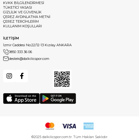
KVKK BİLGİLENDİRMESİ
TÜKETİCİ YASASI
GİZLİLİK VE GÜVENLİK
ÇEREZ AYDINLATMA METNİ
ÇEREZ TERCİHLERİM
KULLANIM KOŞULLARI
İLETİŞİM
İzmir Caddesi No:22/12-13 Kızılay ANKARA
0850 333 36 06
destek@dalkilicspor.com
©2025 dalkilicspor.com.tr. Tüm Hakları Saklıdır.