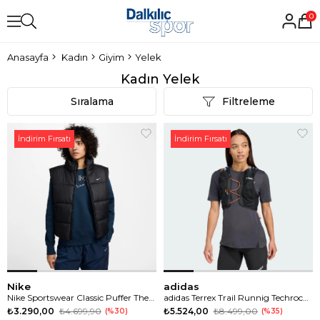
0
Anasayfa
Kadın
Giyim
Yelek
Kadın Yelek
Sıralama
Filtreleme
İndirim Fırsatı
İndirim Fırsatı
Nike
adidas
Nike Sportswear Classic Puffer Therma-FIT Kadın Yelek
adidas Terrex Trail Runnig Techrock 5 L Yelek
₺3.290,00
₺4.699,90
₺5.524,00
₺8.499,00
%30
%35