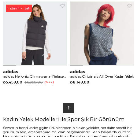
İndirim Fırsatı
adidas
adidas
adidas Helionic Climawarm Relaxed Down Kadın Yelek
adidas Originals All Over Kadın Yelek
₺5.459,00
₺6.999,00
₺8.149,00
%22
1
Kadın Yelek Modelleri İle Spor Şık Bir Görünüm
Sezonun trend kadın giyim ürünlerinden biri olan yelekler, her daim sportif bir
görünüm sergilemenize yardımcı olan parçalardandır. Serin havalarda kurtarıcı
bir dış giyim ürünü olarak tercih ediliyor. Pantolon, tayt, eşofman gibi pek çok