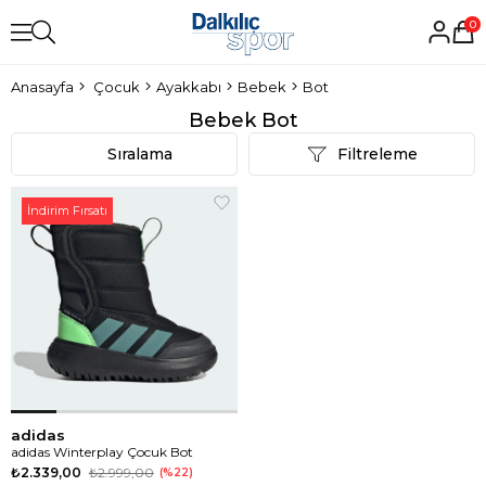
0
Anasayfa
Çocuk
Ayakkabı
Bebek
Bot
Bebek Bot
Sıralama
Filtreleme
İndirim Fırsatı
adidas
adidas Winterplay Çocuk Bot
₺2.339,00
₺2.999,00
%22