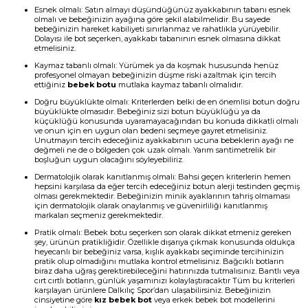
Esnek olmalı: Satın almayı düşündüğünüz ayakkabının tabanı esnek
olmalı ve bebeğinizin ayağına göre şekil alabilmelidir. Bu sayede
bebeğinizin hareket kabiliyeti sınırlanmaz ve rahatlıkla yürüyebilir.
Dolayısı ile bot seçerken, ayakkabı tabanının esnek olmasına dikkat
etmelisiniz.
Kaymaz tabanlı olmalı: Yürümek ya da koşmak hususunda henüz
profesyonel olmayan bebeğinizin düşme riski azaltmak için tercih
ettiğiniz
bebek botu
mutlaka kaymaz tabanlı olmalıdır.
Doğru büyüklükte olmalı: Kriterlerden belki de en önemlisi botun doğru
büyüklükte olmasıdır. Bebeğiniz sizi botun büyüklüğü ya da
küçüklüğü konusunda uyaramayacağından bu konuda dikkatli olmalı
ve onun için en uygun olan bedeni seçmeye gayret etmelisiniz.
Unutmayın tercih edeceğiniz ayakkabının ucuna bebeklerin ayağı ne
değmeli ne de o bölgeden çok uzak olmalı. Yarım santimetrelik bir
boşluğun uygun olacağını söyleyebiliriz.
Dermatolojik olarak kanıtlanmış olmalı: Bahsi geçen kriterlerin hemen
hepsini karşılasa da eğer tercih edeceğiniz botun alerji testinden geçmiş
olması gerekmektedir. Bebeğinizin minik ayaklarının tahriş olmaması
için dermatolojik olarak onaylanmış ve güvenirliliği kanıtlanmış
markaları seçmeniz gerekmektedir.
Pratik olmalı: Bebek botu seçerken son olarak dikkat etmeniz gereken
şey, ürünün pratikliğidir. Özellikle dışarıya çıkmak konusunda oldukça
heyecanlı bir bebeğiniz varsa, kışlık ayakkabı seçiminde tercihinizin
pratik olup olmadığını mutlaka kontrol etmelisiniz. Bağcıklı botların
biraz daha uğraş gerektirebileceğini hatırınızda tutmalısınız. Bantlı veya
cırt cırtlı botların, günlük yaşamınızı kolaylaştıracaktır Tüm bu kriterleri
karşılayan ürünlere Dalkılıç Spor’dan ulaşabilirsiniz. Bebeğinizin
cinsiyetine göre
kız bebek bot
veya erkek bebek bot modellerini