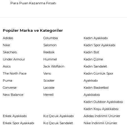
Para Puan Kazanma Fırsatı
Popüler Marka ve Kategoriler
Adidas
Columbia
Kadın Ayakkabı
Nike
Salomon
Kadın Spor Ayakkabı
Skechers
Reebok
Kadın Bot
Under Armour
Hummel
Kadın Çizme
Asics
Jack Wolfskin
Kadın Sandalet
The North Face
Vans
Kadın Günlük Spor
Puma
Scooter
Ayakkabı
Converse
Lacoste
Kadın Basketbol
New Balance
Merrell
Ayakkabısı
Kadın Outdoor Ayakkabısı
Kadın Koşu Ayakkabısı
Erkek Ayakkabı
Kız Çocuk Ayakkabı
Adidas İndirimli Ürünler
Erkek Spor Ayakkabı
Kız Çocuk Sandalet
Nike İndirimli Ürünler