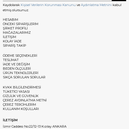
Kaydolarak
Kişisel Verilerin Korunması Kanunu
ve
Aydınlatma Metnini
kabul
etmiş olursunuz.
HESABIM
ÖNCEKİ SİPARİŞLERİM
ŞİRKET PROFİLİ
MAĞAZALARIMIZ
İLETİŞİM
KOLAY İADE
SİPARİŞ TAKİP
ÖDEME SEÇENEKLERİ
TESLİMAT
İADE VE DEĞİŞİM
BEDEN ÖLÇÜLERİ
ÜRÜN TEKNOLOJİLERİ
SIKÇA SORULAN SORULAR
KVKK BİLGİLENDİRMESİ
TÜKETİCİ YASASI
GİZLİLİK VE GÜVENLİK
ÇEREZ AYDINLATMA METNİ
ÇEREZ TERCİHLERİM
KULLANIM KOŞULLARI
İLETİŞİM
İzmir Caddesi No:22/12-13 Kızılay ANKARA