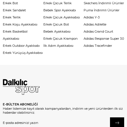
Erkek Bot
Erkek Çocuk Terlik
Skechers İndirimli Ürünler
Erkek Sandalet
Bebek Spor Ayakkabı
Puma İndirimli Ürünler
Erkek Terlik
Erkek Çocuk Ayakkabısı
Adidas Y-3
Erkek Koşu Ayakkabısı
Erkek Çocuk Bot
Adidas Adilette
Erkek Basketbol
Bebek Ayakkabısı
Adidas Grand Court
Ayakkabısı
Erkek Çocuk Krampon
Adidas Response Super 3.0
Erkek Outdoor Ayakkabı
İlk Adım Ayakkabısı
Adidas Tracefinder
Erkek Yürüyüş Ayakkabısı
E-BÜLTEN ABONELİĞİ
Haber listemize kayıt olarak kampanyalardan, indirim ve yeni ürünlerden ilk siz
haberdar olabilirsiniz.