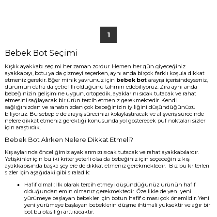
1
Bebek Bot Seçimi
Kışlık ayakkabı seçimi her zaman zordur. Hemen her gün giyeceğiniz
ayakkabıyı, botu ya da çizmeyi seçerken, aynı anda birçok farklı koşula dikkat
etmeniz gerekir. Eğer minik yavrunuz için
bebek bot
arayışı içerisindeyseniz,
durumun daha da çetrefilli olduğunu tahmin edebiliyoruz. Zira aynı anda
bebeğinizin gelişimine uygun, ortopedik, ayaklarını sıcak tutacak ve rahat
etmesini sağlayacak bir ürün tercih etmeniz gerekmektedir. Kendi
sağlığınızdan ve rahatınızdan çok bebeğinizin iyiliğini düşündüğünüzü
biliyoruz. Bu sebeple de arayış sürecinizi kolaylaştıracak ve alışveriş sürecinde
nelere dikkat etmeniz gerektiği konusunda yol gösterecek püf noktaları sizler
için araştırdık.
Bebek Bot Alırken Nelere Dikkat Etmeli?
Kış aylarında önceliğimiz ayaklarımızı sıcak tutacak ve rahat ayakkabılardır.
Yetişkinler için bu iki kriter yeterli olsa da bebeğiniz için seçeceğiniz kış
ayakkabısında başka şeylere de dikkat etmeniz gerekmektedir. Biz bu kriterleri
sizler için aşağıdaki gibi sıraladık:
Hafif olmalı: İlk olarak tercih etmeyi düşündüğünüz ürünün hafif
olduğundan emin olmanız gerekmektedir. Özellikle de yeni yeni
yürümeye başlayan bebekler için botun hafif olması çok önemlidir. Yeni
yeni yürümeye başlayan bebeklerin düşme ihtimali yüksektir ve ağır bir
bot bu olasılığı arttıracaktır.