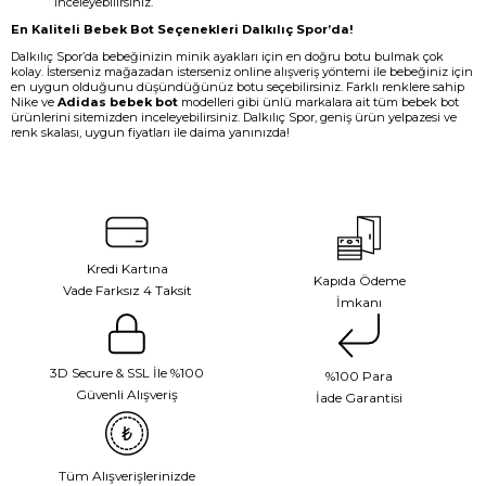
inceleyebilirsiniz.
En Kaliteli Bebek Bot Seçenekleri Dalkılıç Spor’da!
Dalkılıç Spor’da bebeğinizin minik ayakları için en doğru botu bulmak çok
kolay. İsterseniz mağazadan isterseniz online alışveriş yöntemi ile bebeğiniz için
en uygun olduğunu düşündüğünüz botu seçebilirsiniz. Farklı renklere sahip
Nike ve
Adidas bebek bot
modelleri gibi ünlü markalara ait tüm bebek bot
ürünlerini sitemizden inceleyebilirsiniz. Dalkılıç Spor, geniş ürün yelpazesi ve
renk skalası, uygun fiyatları ile daima yanınızda!
Kredi Kartına
Kapıda Ödeme
Vade Farksız 4 Taksit
İmkanı
3D Secure & SSL İle %100
%100 Para
Güvenli Alışveriş
İade Garantisi
Tüm Alışverişlerinizde