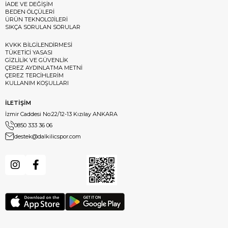
İADE VE DEĞİŞİM
BEDEN ÖLÇÜLERİ
ÜRÜN TEKNOLOJİLERİ
SIKÇA SORULAN SORULAR
KVKK BİLGİLENDİRMESİ
TÜKETİCİ YASASI
GİZLİLİK VE GÜVENLİK
ÇEREZ AYDINLATMA METNİ
ÇEREZ TERCİHLERİM
KULLANIM KOŞULLARI
İLETİŞİM
İzmir Caddesi No:22/12-13 Kızılay ANKARA
0850 333 36 06
destek@dalkilicspor.com