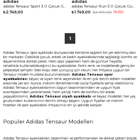
adidas
adidas
adidas Tensaur Sport 3.0 Çocuk Günlük Spor Ayakkabı
adidas Tensaur Run 3.0 Çocuk Günlük Spor Ayakkabı
₺2.749,00
₺1.749,00
₺2.499,00
%30
1
Adidas Tensaur, spor ayakkabı dünyasında kendine sağlam bir yer edinmiş olan
bir markadır. Özellikle çocuk, erkek ve kadın ayakkabılarında sağladığı konfor ve
dayanıklılıkla dikkat çeker. Hem spor yaparken hem de günlük hayatta
rahatlıkla kullanabileceğiniz bu ayakkabılar, farklı renk ve modellerde geniş bir
yelpazeye sahiptir. İster koşu ister yürüyüş için olsun, her ihtiyaca uygun bir
Tensaur modeli mutlaka bulunmaktadır.
Adidas Tensaur spor
ayakkabıları
, beyaz ve siyah renk seçenekleri ile en çok tercih edilen modeller
arasında yer alır. Ayrıca, indirim dönemlerinde cazip fiyatlarla sahip olabilirsiniz.
Adidas Tensaur ayakkabılarının özgün tasarımlarından ve uygun fiyat
avantajlarından yararlanarak, hem şıklığı hem de konforu bir arada
yaşayabilirsiniz.
Adidas Tensaur siyah ayakkabı
ve beyaz modeller, her yaş
grubundan kullanıcının tercihi olmayı başarır. Uygun fiyatlar ve indirim
fırsatları ile spor ayakkabısı ihtiyacınızı en iyi şekilde karşılar.
Popüler Adidas Tensaur Modelleri
Adidas Tensaur ayakkabıları, tasarımları ve performansları ile dikkat çeken birçok