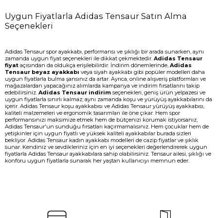
Uygun Fiyatlarla Adidas Tensaur Satın Alma
Seçenekleri
Adidas Tensaur spor ayakkabı, performansı ve şıklığı bir arada sunarken, aynı
zamanda uygun fiyat seçenekleri ile dikkat çekmektedir.
Adidas Tensaur
fiyat
açısından da oldukça erişilebilirdir. İndirim dönemlerinde,
Adidas
Tensaur beyaz ayakkabı
veya siyah ayakkabı gibi popüler modelleri daha
uygun fiyatlarla bulma şansınız da artar. Ayrıca, online alışveriş platformları ve
mağazalardan yapacağınız alımlarda kampanya ve indirim fırsatlarını takip
edebilirsiniz.
Adidas Tensaur indirim
seçenekleri, geniş ürün yelpazesi ve
uygun fiyatlarla sınırlı kalmaz; aynı zamanda koşu ve yürüyüş ayakkabılarını da
içerir. Adidas Tensaur koşu ayakkabısı ve Adidas Tensaur yürüyüş ayakkabısı,
kaliteli malzemeleri ve ergonomik tasarımları ile öne çıkar. Hem spor
performansınızı maksimize etmek hem de bütçenizi korumak istiyorsanız,
Adidas Tensaur'un sunduğu fırsatları kaçırmamalısınız. Hem çocuklar hem de
yetişkinler için uygun fiyatlı ve yüksek kaliteli ayakkabılar burada sizleri
bekliyor. Adidas Tensaur kadın ayakkabı modelleri de cazip fiyatlar ve şıklık
sunar. Kendiniz ve sevdikleriniz için en iyi seçenekleri değerlendirerek uygun
fiyatlarla Adidas Tensaur ayakkabılara sahip olabilirsiniz. Tensaur ailesi, şıklığı ve
konforu uygun fiyatlarla sunarak her yaştan kullanıcıyı memnun eder.