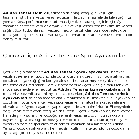
Adidas Tensaur Run 2.0
, adından da anlaşılacağı gibi koşu için
tasarlanmıştır. Hafif yapısı ve esnek tabanı ile uzun mesafelerde bile ayağınızı
yormaz. Koşu performansınızı artırmak için özel olarak geliştirilmiştir. Aynı
zamanda darbelere karşı da dayanıklıdır ve koşu esnasında maksimum konfor
sağlar. Spor tutkunları için vazgeçilmez bir tercih olan bu model, estetik ve
fonksiyonelliği bir arada sunar. Koşu performansınızı artırır ve size konforlu bir
deneyim sunar.
Çocuklar için Adidas Tensaur Spor Ayakkabılar
Çocuklar için tasarlanan
Adidas Tensaur çocuk ayakkabısı
, hareketli
yapıları ve enerjileri göz önünde bulundurularak üretilmiştir. Bu ayakkabılar,
çocukların ayak sağlığını koruyacak şekilde tasarlanmıştır ve yüksek kaliteli
malzemelerle üretilmiştir. Hem kız hem de erkek çocuklar için farklı renk ve
model seçenekleriyle mevcuttur.
Adidas Tensaur kız ayakkabıları
, canlı
renkleri ve sevimli tasarımlarıyla dikkat çekerken,
Adidas Tensaur erkek
ayakkabıları
ise daha sade ve klasik renklerde sunulmaktadır. Bu ayakkabılar,
çocukların oyun oynarken veya spor yaparken rahatça hareket etmelerine
olanak tanır. Ayrıca, dayanıklı yapısı sayesinde uzun ömürlüdür. Ebeveynlerin
de güvenle tercih edebileceği Adidas Tensaur çocuk ayakkabıları, hem konfor
hem de şıklık sunar. Her çocuğun enerjik yapısına uygun bu ayakkabılar,
dayanıklılığı ve estetiği ile ebeveynlerin de tercihi olur. Çocuklar, hem oyun
oynarken hem de spor aktivitelerinde bu ayakkabılarla rahat eder. Adidas
Tensaur çocuk ayakkabıları, her mevsim kullanıma uygundur ve çocukların
ayak sağlığını en iyi şekilde destekler.