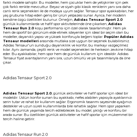
farklı modele sahiptir. Bu modeller, hem çocuklar hem de yetişkinler için pek
çok farklı renkte mevcuttur. Beyaz ve siyah gibi klasik renklerin yanı sıra daha
canlı renk seçenekleri ile de modaya uyum sağlar. Tensaur spor ayakkabıları, her
yaş grubuna hitap eden geniş bir ürün yelpazesi sunar. Ayrıca, her modelin
kendine özgü özellikleri bulunur. Örneğin,
Adidas Tensaur Sport 2.0
günlük kullanımlarda ve hafif spor aktivitelerinde öne çıkarken,
Adidas
Tensaur Run 2.0
koşu performansı için özel olarak tasarlanmıştır. Hem şık
hem de sportif bir görünüm elde etmek isteyenler için ideal bir seçim olan bu
modeller, dayanıklı yapısı ve yüksek konforuyla beğeni toplar.
Popüler Adidas
Tensaur modelleri
arasında mutlaka size uygun bir seçenek bulabilirsiniz.
Adidas Tensaur'un sunduğu dayanıklılık ve konfor, bu markayı vazgeçilmez
kılar. Aynı zamanda, çeşitli renk ve model seçenekleri ile herkesin zevkine hitap
eder. Bu ayakkabılar, hem spor hem de günlük kullanım için idealdir. Adidas
Tensaur fiyat avantajlarının yanı sıra, uzun ömürlü ve şık tasarımlarıyla da öne
çıkar.
Adidas Tensaur Sport 2.0
Adidas Tensaur Sport 2.0
, günlük aktiviteler ve hafif sporlar için ideal bir
modeldir. Üstün konfor sunan bu ayakkabı, nefes alabilen yapısıyla ayaklarınızı
serin tutar ve rahat bir kullanım sağlar. Ergonomik tasarımı sayesinde ayağınızı
destekler ve uzun süreli kullanımlarda bile rahatlık sağlar. Hem spor yaparken
hem de günlük yaşamda tercih edilebilecek bu model, şıklığı ve konforu bir
arada sunar. Bu özellikleri günlük aktiviteler ve hafif sporlar için mükemmel bir
tercih haline getirir.
Adidas Tensaur Run 2.0