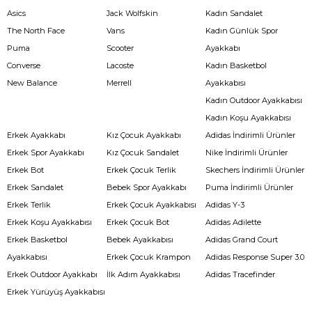
Asics
Jack Wolfskin
Kadın Sandalet
The North Face
Vans
Kadın Günlük Spor
Puma
Scooter
Ayakkabı
Converse
Lacoste
Kadın Basketbol
New Balance
Merrell
Ayakkabısı
Kadın Outdoor Ayakkabısı
Kadın Koşu Ayakkabısı
Erkek Ayakkabı
Kız Çocuk Ayakkabı
Adidas İndirimli Ürünler
Erkek Spor Ayakkabı
Kız Çocuk Sandalet
Nike İndirimli Ürünler
Erkek Bot
Erkek Çocuk Terlik
Skechers İndirimli Ürünler
Erkek Sandalet
Bebek Spor Ayakkabı
Puma İndirimli Ürünler
Erkek Terlik
Erkek Çocuk Ayakkabısı
Adidas Y-3
Erkek Koşu Ayakkabısı
Erkek Çocuk Bot
Adidas Adilette
Erkek Basketbol
Bebek Ayakkabısı
Adidas Grand Court
Ayakkabısı
Erkek Çocuk Krampon
Adidas Response Super 3.0
Erkek Outdoor Ayakkabı
İlk Adım Ayakkabısı
Adidas Tracefinder
Erkek Yürüyüş Ayakkabısı