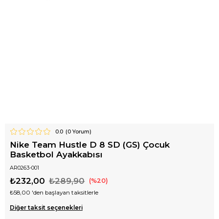
0.0
(
0
Yorum)
Nike Team Hustle D 8 SD (GS) Çocuk
Basketbol Ayakkabısı
AR0263-001
₺232,00
₺289,90
20
₺58,00
'den başlayan taksitlerle
Diğer taksit seçenekleri