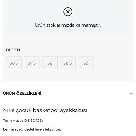
Ürün stoklarımızda kalmamıştır.
BEDEN
36.5
37.5
38
38.5
39
ÜRÜN ÖZELLIKLERI
Nike çocuk basketbol ayakkabısı
Team Hustle D 8 SD (GS)
Deri ve ayağı destekleyen tekstil yapı