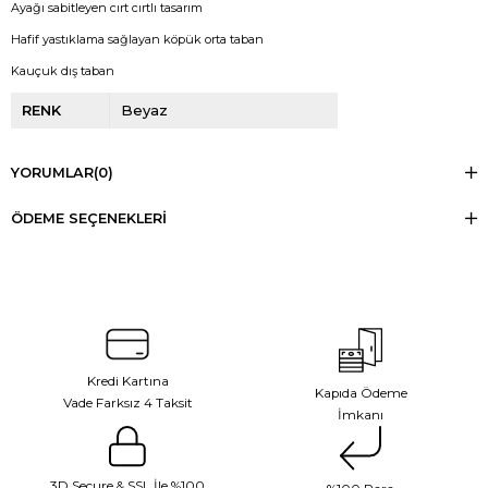
Ayağı sabitleyen cırt cırtlı tasarım
Hafif yastıklama sağlayan köpük orta taban
Kauçuk dış taban
RENK
Beyaz
YORUMLAR
(0)
ÖDEME SEÇENEKLERI
Kredi Kartına
Kapıda Ödeme
Vade Farksız 4 Taksit
İmkanı
3D Secure & SSL İle %100