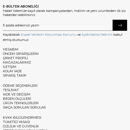
E-BÜLTEN ABONELİĞİ
Haber listemize kayıt olarak kampanyalardan, indirim ve yeni ürünlerden ilk siz
haberdar olabilirsiniz.
Kaydolarak
Kişisel Verilerin Korunması Kanunu
ve
Aydınlatma Metnini
kabul
etmiş olursunuz.
HESABIM
ÖNCEKİ SİPARİŞLERİM
ŞİRKET PROFİLİ
MAĞAZALARIMIZ
İLETİŞİM
KOLAY İADE
SİPARİŞ TAKİP
ÖDEME SEÇENEKLERİ
TESLİMAT
İADE VE DEĞİŞİM
BEDEN ÖLÇÜLERİ
ÜRÜN TEKNOLOJİLERİ
SIKÇA SORULAN SORULAR
KVKK BİLGİLENDİRMESİ
TÜKETİCİ YASASI
GİZLİLİK VE GÜVENLİK