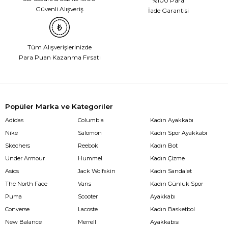
%100 Para
Güvenli Alışveriş
İade Garantisi
Tüm Alışverişlerinizde
Para Puan Kazanma Fırsatı
Popüler Marka ve Kategoriler
Adidas
Columbia
Kadın Ayakkabı
Nike
Salomon
Kadın Spor Ayakkabı
Skechers
Reebok
Kadın Bot
Under Armour
Hummel
Kadın Çizme
Asics
Jack Wolfskin
Kadın Sandalet
The North Face
Vans
Kadın Günlük Spor
Puma
Scooter
Ayakkabı
Converse
Lacoste
Kadın Basketbol
New Balance
Merrell
Ayakkabısı