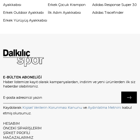
Ayakkabısı
Erkek Çocuk Krampon
Adidas Response Super 3.0
Erkek Outdoor Ayakkabı
İlk Adım Ayakkabısı
Adidas Tracefinder
Erkek Yürüyüş Ayakkabısı
E-BÜLTEN ABONELİĞİ
Haber listemize kayıt olarak kampanyalardan, indirim ve yeni ürünlerden ilk siz
haberdar olabilirsiniz.
Kaydolarak
Kişisel Verilerin Korunması Kanunu
ve
Aydınlatma Metnini
kabul
etmiş olursunuz.
HESABIM
ÖNCEKİ SİPARİŞLERİM
ŞİRKET PROFİLİ
MAĞAZALARIMIZ