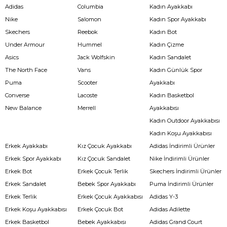
Adidas
Columbia
Kadın Ayakkabı
Nike
Salomon
Kadın Spor Ayakkabı
Skechers
Reebok
Kadın Bot
Under Armour
Hummel
Kadın Çizme
Asics
Jack Wolfskin
Kadın Sandalet
The North Face
Vans
Kadın Günlük Spor
Puma
Scooter
Ayakkabı
Converse
Lacoste
Kadın Basketbol
New Balance
Merrell
Ayakkabısı
Kadın Outdoor Ayakkabısı
Kadın Koşu Ayakkabısı
Erkek Ayakkabı
Kız Çocuk Ayakkabı
Adidas İndirimli Ürünler
Erkek Spor Ayakkabı
Kız Çocuk Sandalet
Nike İndirimli Ürünler
Erkek Bot
Erkek Çocuk Terlik
Skechers İndirimli Ürünler
Erkek Sandalet
Bebek Spor Ayakkabı
Puma İndirimli Ürünler
Erkek Terlik
Erkek Çocuk Ayakkabısı
Adidas Y-3
Erkek Koşu Ayakkabısı
Erkek Çocuk Bot
Adidas Adilette
Erkek Basketbol
Bebek Ayakkabısı
Adidas Grand Court