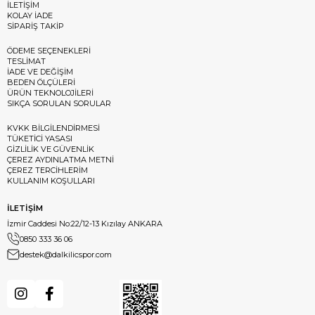
İLETİŞİM
KOLAY İADE
SİPARİŞ TAKİP
ÖDEME SEÇENEKLERİ
TESLİMAT
İADE VE DEĞİŞİM
BEDEN ÖLÇÜLERİ
ÜRÜN TEKNOLOJİLERİ
SIKÇA SORULAN SORULAR
KVKK BİLGİLENDİRMESİ
TÜKETİCİ YASASI
GİZLİLİK VE GÜVENLİK
ÇEREZ AYDINLATMA METNİ
ÇEREZ TERCİHLERİM
KULLANIM KOŞULLARI
İLETİŞİM
İzmir Caddesi No:22/12-13 Kızılay ANKARA
0850 333 36 06
destek@dalkilicspor.com