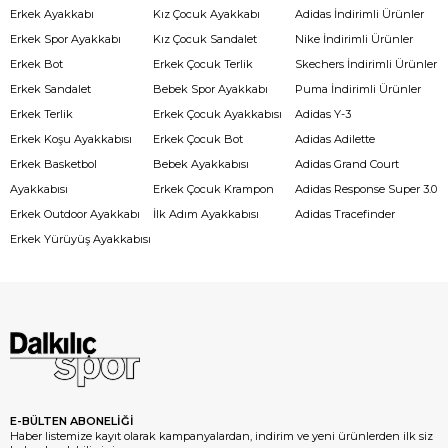
Erkek Ayakkabı
Kız Çocuk Ayakkabı
Adidas İndirimli Ürünler
Erkek Spor Ayakkabı
Kız Çocuk Sandalet
Nike İndirimli Ürünler
Erkek Bot
Erkek Çocuk Terlik
Skechers İndirimli Ürünler
Erkek Sandalet
Bebek Spor Ayakkabı
Puma İndirimli Ürünler
Erkek Terlik
Erkek Çocuk Ayakkabısı
Adidas Y-3
Erkek Koşu Ayakkabısı
Erkek Çocuk Bot
Adidas Adilette
Erkek Basketbol
Bebek Ayakkabısı
Adidas Grand Court
Ayakkabısı
Erkek Çocuk Krampon
Adidas Response Super 3.0
Erkek Outdoor Ayakkabı
İlk Adım Ayakkabısı
Adidas Tracefinder
Erkek Yürüyüş Ayakkabısı
E-BÜLTEN ABONELİĞİ
Haber listemize kayıt olarak kampanyalardan, indirim ve yeni ürünlerden ilk siz