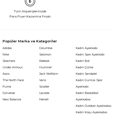
Tüm Alışverişlerinizde
Para Puan Kazanma Fırsatı
Popüler Marka ve Kategoriler
Adidas
Columbia
Kadın Ayakkabı
Nike
Salomon
Kadın Spor Ayakkabı
Skechers
Reebok
Kadın Bot
Under Armour
Hummel
Kadın Çizme
Asics
Jack Wolfskin
Kadın Sandalet
The North Face
Vans
Kadın Günlük Spor
Puma
Scooter
Ayakkabı
Converse
Lacoste
Kadın Basketbol
New Balance
Merrell
Ayakkabısı
Kadın Outdoor Ayakkabısı
Kadın Koşu Ayakkabısı