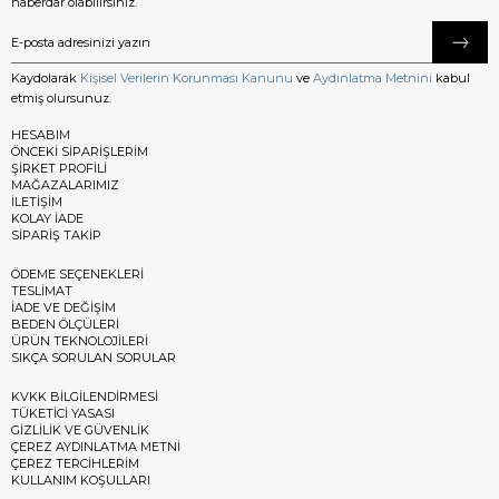
haberdar olabilirsiniz.
Kaydolarak
Kişisel Verilerin Korunması Kanunu
ve
Aydınlatma Metnini
kabul
etmiş olursunuz.
HESABIM
ÖNCEKİ SİPARİŞLERİM
ŞİRKET PROFİLİ
MAĞAZALARIMIZ
İLETİŞİM
KOLAY İADE
SİPARİŞ TAKİP
ÖDEME SEÇENEKLERİ
TESLİMAT
İADE VE DEĞİŞİM
BEDEN ÖLÇÜLERİ
ÜRÜN TEKNOLOJİLERİ
SIKÇA SORULAN SORULAR
KVKK BİLGİLENDİRMESİ
TÜKETİCİ YASASI
GİZLİLİK VE GÜVENLİK
ÇEREZ AYDINLATMA METNİ
ÇEREZ TERCİHLERİM
KULLANIM KOŞULLARI