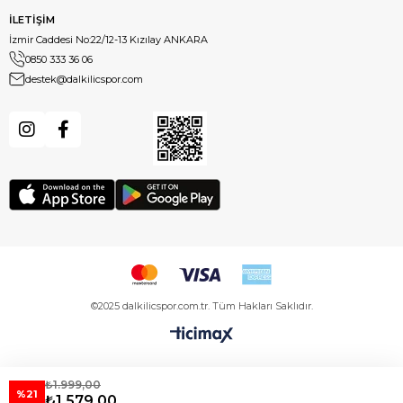
İLETİŞİM
İzmir Caddesi No:22/12-13 Kızılay ANKARA
0850 333 36 06
destek@dalkilicspor.com
©2025 dalkilicspor.com.tr. Tüm Hakları Saklıdır.
₺1.999,00
%21
₺1.579,00