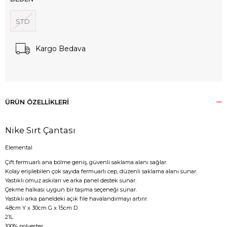
STD
Kargo Bedava
ÜRÜN ÖZELLIKLERI
Nike Sırt Çantası
Elemental
Çift fermuarlı ana bölme geniş, güvenli saklama alanı sağlar.
Kolay erişilebilen çok sayıda fermuarlı cep, düzenli saklama alanı sunar.
Yastıklı omuz askıları ve arka panel destek sunar.
Çekme halkası uygun bir taşıma seçeneği sunar.
Yastıklı arka paneldeki açık file havalandırmayı artırır.
48cm Y x 30cm G x 15cm D
21L
100% polyester