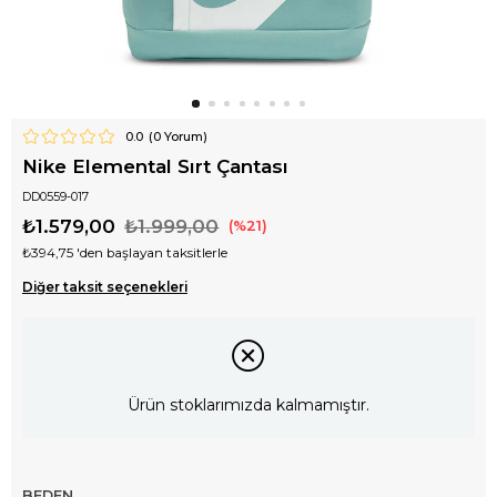
0.0
(
0
Yorum)
Nike Elemental Sırt Çantası
DD0559-017
₺1.579,00
₺1.999,00
21
₺394,75
'den başlayan taksitlerle
Diğer taksit seçenekleri
Ürün stoklarımızda kalmamıştır.
BEDEN