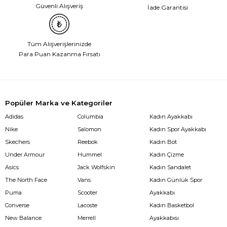
Güvenli Alışveriş
İade Garantisi
Tüm Alışverişlerinizde
Para Puan Kazanma Fırsatı
Popüler Marka ve Kategoriler
Adidas
Columbia
Kadın Ayakkabı
Nike
Salomon
Kadın Spor Ayakkabı
Skechers
Reebok
Kadın Bot
Under Armour
Hummel
Kadın Çizme
Asics
Jack Wolfskin
Kadın Sandalet
The North Face
Vans
Kadın Günlük Spor
Puma
Scooter
Ayakkabı
Converse
Lacoste
Kadın Basketbol
New Balance
Merrell
Ayakkabısı