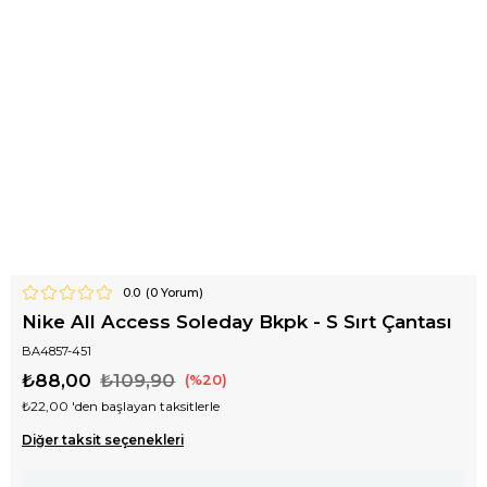
0.0
(
0
Yorum)
Nike All Access Soleday Bkpk - S Sırt Çantası
BA4857-451
₺88,00
₺109,90
20
₺22,00
'den başlayan taksitlerle
Diğer taksit seçenekleri