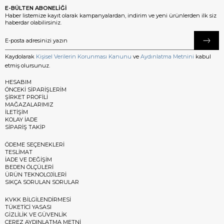
E-BÜLTEN ABONELİĞİ
Haber listemize kayıt olarak kampanyalardan, indirim ve yeni ürünlerden ilk siz
haberdar olabilirsiniz.
Kaydolarak
Kişisel Verilerin Korunması Kanunu
ve
Aydınlatma Metnini
kabul
etmiş olursunuz.
HESABIM
ÖNCEKİ SİPARİŞLERİM
ŞİRKET PROFİLİ
MAĞAZALARIMIZ
İLETİŞİM
KOLAY İADE
SİPARİŞ TAKİP
ÖDEME SEÇENEKLERİ
TESLİMAT
İADE VE DEĞİŞİM
BEDEN ÖLÇÜLERİ
ÜRÜN TEKNOLOJİLERİ
SIKÇA SORULAN SORULAR
KVKK BİLGİLENDİRMESİ
TÜKETİCİ YASASI
GİZLİLİK VE GÜVENLİK
ÇEREZ AYDINLATMA METNİ