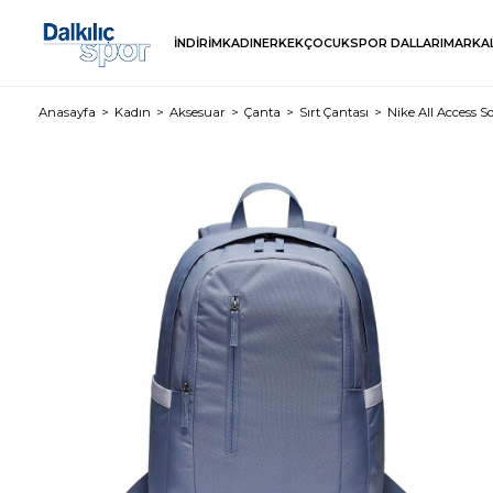
İNDİRİM
KADIN
ERKEK
ÇOCUK
SPOR DALLARI
MARKA
Anasayfa
Kadın
Aksesuar
Çanta
Sırt Çantası
Nike All Access S