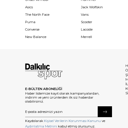
Asics
Jack Wolfskin
The North Face
Vans
Puma
Scooter
Converse
Lacoste
New Balance
Merrell
H
Ö
Ş
M
İ
K
E-BÜLTEN ABONELİĞİ
S
Haber listemize kayıt olarak kampanyalardan,
indirim ve yeni ürünlerden ilk siz haberdar
olabilirsiniz.
Kaydolarak
Kişisel Verilerin Korunması Kanunu
ve
Aydınlatma Metnini
kabul etmiş olursunuz.