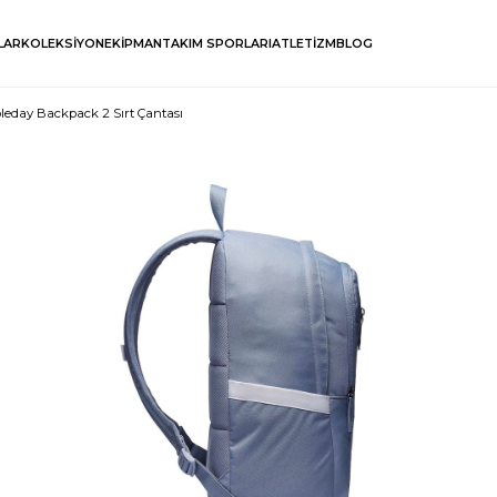
LAR
KOLEKSİYON
EKİPMAN
TAKIM SPORLARI
ATLETİZM
BLOG
oleday Backpack 2 Sırt Çantası