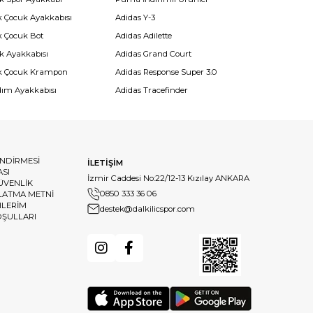
k Çocuk Ayakkabısı
Adidas Y-3
k Çocuk Bot
Adidas Adilette
k Ayakkabısı
Adidas Grand Court
k Çocuk Krampon
Adidas Response Super 3.0
dım Ayakkabısı
Adidas Tracefinder
ENDİRMESİ
İLETİŞİM
ASI
İzmir Caddesi No:22/12-13 Kızılay ANKARA
GÜVENLİK
0850 333 36 06
LATMA METNİ
HLERİM
destek@dalkilicspor.com
OŞULLARI