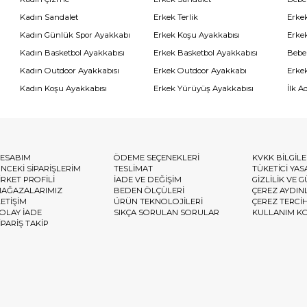
Kadın Sandalet
Erkek Terlik
Erke
Kadın Günlük Spor Ayakkabı
Erkek Koşu Ayakkabısı
Erke
Kadın Basketbol Ayakkabısı
Erkek Basketbol Ayakkabısı
Bebe
Kadın Outdoor Ayakkabısı
Erkek Outdoor Ayakkabı
Erke
Kadın Koşu Ayakkabısı
Erkek Yürüyüş Ayakkabısı
İlk A
ESABIM
ÖDEME SEÇENEKLERİ
KVKK BİLGİL
NCEKİ SİPARİŞLERİM
TESLİMAT
TÜKETİCİ YAS
İRKET PROFİLİ
İADE VE DEĞİŞİM
GİZLİLİK VE 
AĞAZALARIMIZ
BEDEN ÖLÇÜLERİ
ÇEREZ AYDIN
LETİŞİM
ÜRÜN TEKNOLOJİLERİ
ÇEREZ TERCİ
OLAY İADE
SIKÇA SORULAN SORULAR
KULLANIM K
İPARİŞ TAKİP