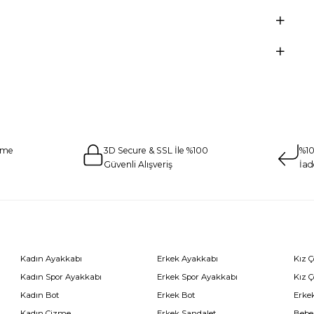
eme
3D Secure & SSL İle %100
%10
Güvenli Alışveriş
İad
Kadın Ayakkabı
Erkek Ayakkabı
Kız 
Kadın Spor Ayakkabı
Erkek Spor Ayakkabı
Kız 
Kadın Bot
Erkek Bot
Erkek
Kadın Çizme
Erkek Sandalet
Bebe