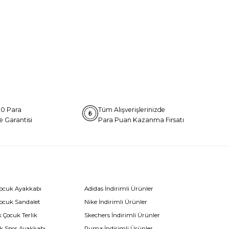
0 Para
Tüm Alışverişlerinizde
e Garantisi
Para Puan Kazanma Fırsatı
Çocuk Ayakkabı
Adidas İndirimli Ürünler
Çocuk Sandalet
Nike İndirimli Ürünler
 Çocuk Terlik
Skechers İndirimli Ürünler
k Spor Ayakkabı
Puma İndirimli Ürünler