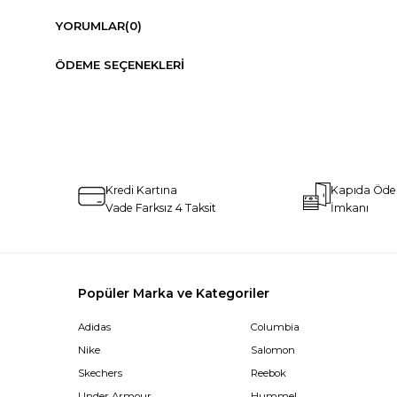
YORUMLAR
(0)
ÖDEME SEÇENEKLERI
Kredi Kartına
Kapıda Öd
Vade Farksız 4 Taksit
İmkanı
Popüler Marka ve Kategoriler
Adidas
Columbia
Nike
Salomon
Skechers
Reebok
Under Armour
Hummel