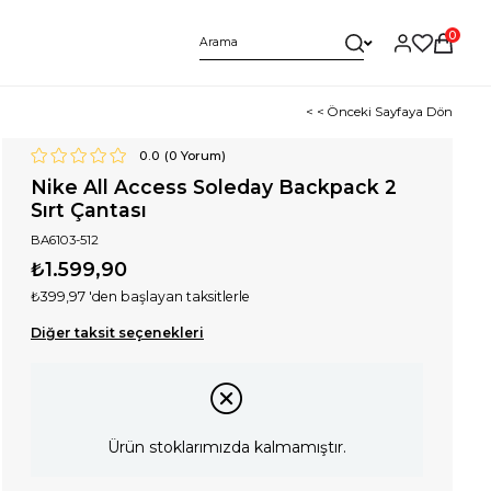
0
< < Önceki Sayfaya Dön
0.0
(
0
Yorum)
Nike All Access Soleday Backpack 2
Sırt Çantası
BA6103-512
₺1.599,90
₺399,97
'den başlayan taksitlerle
Diğer taksit seçenekleri
Ürün stoklarımızda kalmamıştır.