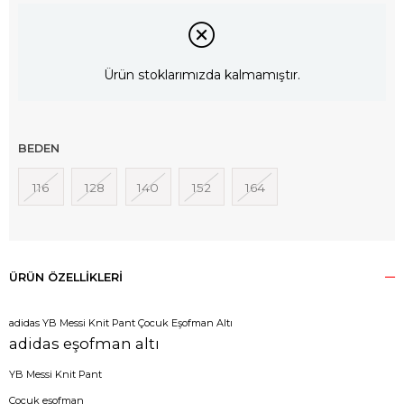
Ürün stoklarımızda kalmamıştır.
BEDEN
116
128
140
152
164
ÜRÜN ÖZELLIKLERI
adidas YB Messi Knit Pant Çocuk Eşofman Altı
adidas eşofman altı
YB Messi Knit Pant
Çocuk eşofman