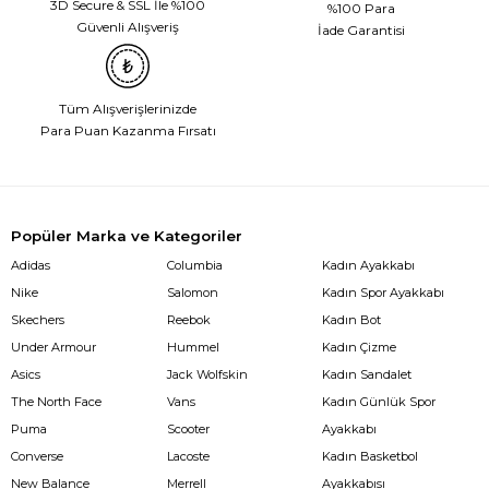
3D Secure & SSL İle %100
%100 Para
Güvenli Alışveriş
İade Garantisi
Tüm Alışverişlerinizde
Para Puan Kazanma Fırsatı
Popüler Marka ve Kategoriler
Adidas
Columbia
Kadın Ayakkabı
Nike
Salomon
Kadın Spor Ayakkabı
Skechers
Reebok
Kadın Bot
Under Armour
Hummel
Kadın Çizme
Asics
Jack Wolfskin
Kadın Sandalet
The North Face
Vans
Kadın Günlük Spor
Puma
Scooter
Ayakkabı
Converse
Lacoste
Kadın Basketbol
New Balance
Merrell
Ayakkabısı