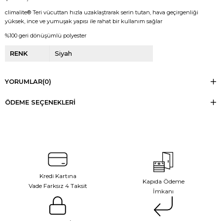
climalite® Teri vücuttan hızla uzaklaştrarak serin tutan, hava geçirgenliği
yüksek, ince ve yumuşak yapısı ile rahat bir kullanım sağlar
%100 geri dönüşümlü polyester
RENK
Siyah
YORUMLAR
(0)
ÖDEME SEÇENEKLERI
Kredi Kartına
Kapıda Ödeme
Vade Farksız 4 Taksit
İmkanı