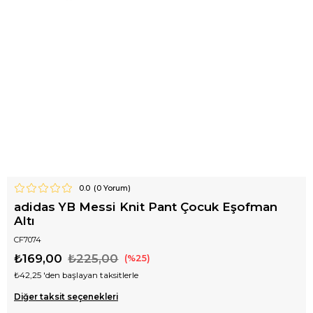
0.0
(
0
Yorum)
adidas YB Messi Knit Pant Çocuk Eşofman
Altı
CF7074
₺169,00
₺225,00
25
₺42,25
'den başlayan taksitlerle
Diğer taksit seçenekleri