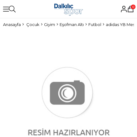
0
Anasayfa
Çocuk
Giyim
Eşofman Altı
Futbol
adidas YB Messi