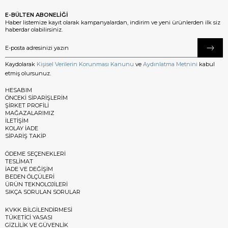
E-BÜLTEN ABONELİĞİ
Haber listemize kayıt olarak kampanyalardan, indirim ve yeni ürünlerden ilk siz
haberdar olabilirsiniz.
Kaydolarak
Kişisel Verilerin Korunması Kanunu
ve
Aydınlatma Metnini
kabul
etmiş olursunuz.
HESABIM
ÖNCEKİ SİPARİŞLERİM
ŞİRKET PROFİLİ
MAĞAZALARIMIZ
İLETİŞİM
KOLAY İADE
SİPARİŞ TAKİP
ÖDEME SEÇENEKLERİ
TESLİMAT
İADE VE DEĞİŞİM
BEDEN ÖLÇÜLERİ
ÜRÜN TEKNOLOJİLERİ
SIKÇA SORULAN SORULAR
KVKK BİLGİLENDİRMESİ
TÜKETİCİ YASASI
GİZLİLİK VE GÜVENLİK