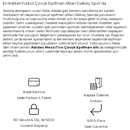
En Kaliteli Futbol Çocuk Eşofman Altları Dalkılıç Spor’da
Sezona damgasını vuran Nike, Adidas gibi kendini kanıtlamış en kaliteli
markaların en dayanıklı çocuk eşofman altları Dalkılıç Spor’da çocukların
mutluluğuna ve coşkusuna ortak olmak için bir araya geldi. Kumaş izalasyon
özellikli, nemi uzaklaştıran, hareket kabiliyetini arttıran esnek modeller, spor
yaparken anahtar, cüzdan gibi yanından ayırmak istemeyecekleri ufak eşyaların
saklanmasına imkan veren fermuarlı cep detayları olan alternatifleri kapsayan
serimizde her çocuğun beğenisini yakalayacak bir ürün mutlaka var. Bağcıklı
lastikli, ya da esnek ayarlanabilir ip bel kemerli seçenekler sayesinde eşofman
altları kayma yapmadan çocukların üzerine tam oturur. Yıldız oyuncu Messi
‘den ilham alınan
Adidas MessiTiro Çocuk Eşofman altı
da kategorimizde
sevdiği futbolcunun stilini üzerinde taşımayı seven minik sporseverler için
yerini aldı.
Kredi Kartına
Kapıda Ödeme
Vade Farksız 4 Taksit
İmkanı
3D Secure & SSL İle %100
%100 Para
Güvenli Alışveriş
İade Garantisi