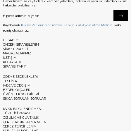
Haber listemize kayıt olarak kampanyalardan, indirim ve yeni ürünlerden ilk siz
haberdar olabilirsiniz.
Kaydolarak
Kişisel Verilerin Korunması Kanunu
ve
Aydınlatma Metnini
kabul
etmiş olursunuz.
HESABIM
ÖNCEKİ SİPARİŞLERİM
ŞİRKET PROFİLİ
MAĞAZALARIMIZ
İLETİŞİM
KOLAY İADE
SİPARİŞ TAKİP
ÖDEME SEÇENEKLERİ
TESLİMAT
İADE VE DEĞİŞİM
BEDEN ÖLÇÜLERİ
ÜRÜN TEKNOLOJİLERİ
SIKÇA SORULAN SORULAR
KVKK BİLGİLENDİRMESİ
TÜKETİCİ YASASI
GİZLİLİK VE GÜVENLİK
ÇEREZ AYDINLATMA METNİ
ÇEREZ TERCİHLERİM
KULLANIM KOŞULLARI