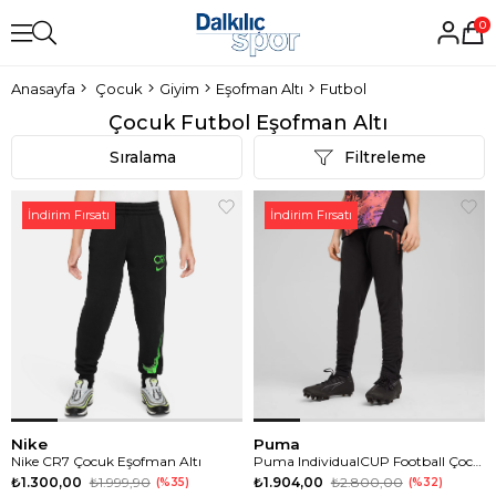
0
Anasayfa
Çocuk
Giyim
Eşofman Altı
Futbol
Çocuk Futbol Eşofman Altı
Sıralama
Filtreleme
İndirim Fırsatı
İndirim Fırsatı
Nike
Puma
Nike CR7 Çocuk Eşofman Altı
Puma IndividualCUP Football Çocuk Eşofman Altı
₺1.300,00
₺1.999,90
₺1.904,00
₺2.800,00
%35
%32