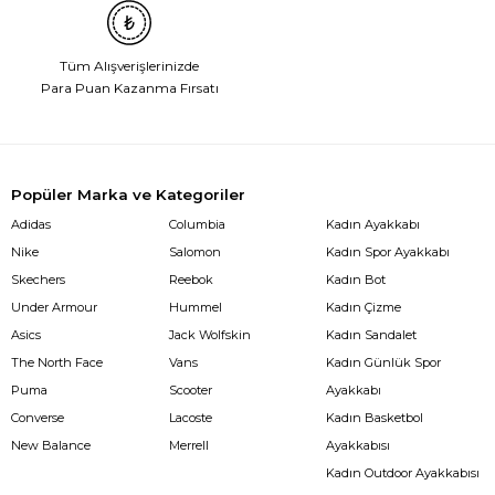
Tüm Alışverişlerinizde
Para Puan Kazanma Fırsatı
Popüler Marka ve Kategoriler
Adidas
Columbia
Kadın Ayakkabı
Nike
Salomon
Kadın Spor Ayakkabı
Skechers
Reebok
Kadın Bot
Under Armour
Hummel
Kadın Çizme
Asics
Jack Wolfskin
Kadın Sandalet
The North Face
Vans
Kadın Günlük Spor
Puma
Scooter
Ayakkabı
Converse
Lacoste
Kadın Basketbol
New Balance
Merrell
Ayakkabısı
Kadın Outdoor Ayakkabısı