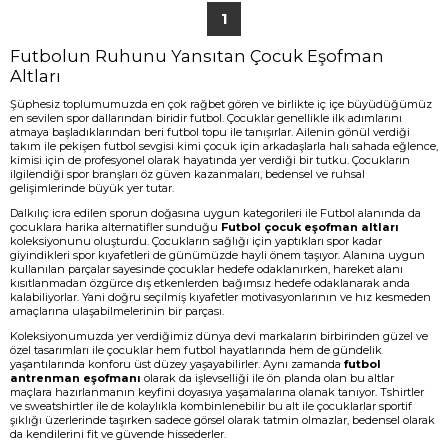
1
Futbolun Ruhunu Yansıtan Çocuk Eşofman
Altları
Şüphesiz toplumumuzda en çok rağbet gören ve birlikte iç içe büyüdüğümüz
en sevilen spor dallarından biridir futbol. Çocuklar genellikle ilk adımlarını
atmaya başladıklarından beri futbol topu ile tanışırlar. Ailenin gönül verdiği
takım ile pekişen futbol sevgisi kimi çocuk için arkadaşlarla halı sahada eğlence,
kimisi için de profesyonel olarak hayatında yer verdiği bir tutku. Çocukların
ilgilendiği spor branşları öz güven kazanmaları, bedensel ve ruhsal
gelişimlerinde büyük yer tutar.
Dalkılıç icra edilen sporun doğasına uygun kategorileri ile Futbol alanında da
çocuklara harika alternatifler sunduğu
Futbol çocuk eşofman altları
koleksiyonunu oluşturdu. Çocukların sağlığı için yaptıkları spor kadar
giyindikleri spor kıyafetleri de günümüzde hayli önem taşıyor. Alanına uygun
kullanılan parçalar sayesinde çocuklar hedefe odaklanırken, hareket alanı
kısıtlanmadan özgürce dış etkenlerden bağımsız hedefe odaklanarak anda
kalabiliyorlar. Yani doğru seçilmiş kıyafetler motivasyonlarının ve hız kesmeden
amaçlarına ulaşabilmelerinin bir parçası.
Koleksiyonumuzda yer verdiğimiz dünya devi markaların birbirinden güzel ve
özel tasarımları ile çocuklar hem futbol hayatlarında hem de gündelik
yaşantılarında konforu üst düzey yaşayabilirler. Aynı zamanda
futbol
antrenman eşofmanı
olarak da işlevselliği ile ön planda olan bu altlar
maçlara hazırlanmanın keyfini doyasıya yaşamalarına olanak tanıyor. Tshirtler
ve sweatshirtler ile de kolaylıkla kombinlenebilir bu alt ile çocuklarlar sportif
şıklığı üzerlerinde taşırken sadece görsel olarak tatmin olmazlar, bedensel olarak
da kendilerini fit ve güvende hissederler.