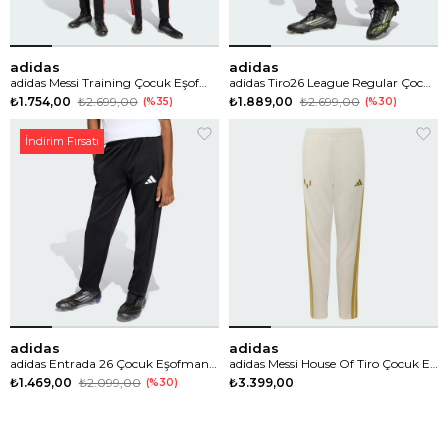
adidas
adidas
adidas Messi Training Çocuk Eşofman Altı
adidas Tiro26 League Regular Çocuk Eşofman Altı
₺1.754,00
₺2.699,00
₺1.889,00
₺2.699,00
%35
%30
İndirim Fırsatı
adidas
adidas
adidas Entrada 26 Çocuk Eşofman Altı
adidas Messi House Of Tiro Çocuk Eşofman Altı
₺1.469,00
₺2.099,00
₺3.399,00
%30