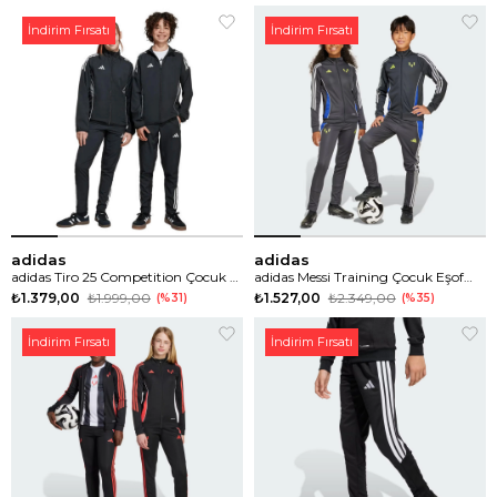
İndirim Fırsatı
İndirim Fırsatı
adidas
adidas
adidas Tiro 25 Competition Çocuk Eşofman Altı
adidas Messi Training Çocuk Eşofman Altı
₺1.379,00
₺1.999,00
₺1.527,00
₺2.349,00
%31
%35
İndirim Fırsatı
İndirim Fırsatı