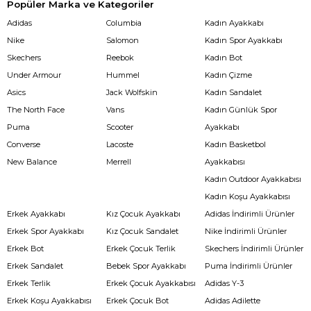
Popüler Marka ve Kategoriler
Adidas
Columbia
Kadın Ayakkabı
Nike
Salomon
Kadın Spor Ayakkabı
Skechers
Reebok
Kadın Bot
Under Armour
Hummel
Kadın Çizme
Asics
Jack Wolfskin
Kadın Sandalet
The North Face
Vans
Kadın Günlük Spor
Puma
Scooter
Ayakkabı
Converse
Lacoste
Kadın Basketbol
New Balance
Merrell
Ayakkabısı
Kadın Outdoor Ayakkabısı
Kadın Koşu Ayakkabısı
Erkek Ayakkabı
Kız Çocuk Ayakkabı
Adidas İndirimli Ürünler
Erkek Spor Ayakkabı
Kız Çocuk Sandalet
Nike İndirimli Ürünler
Erkek Bot
Erkek Çocuk Terlik
Skechers İndirimli Ürünler
Erkek Sandalet
Bebek Spor Ayakkabı
Puma İndirimli Ürünler
Erkek Terlik
Erkek Çocuk Ayakkabısı
Adidas Y-3
Erkek Koşu Ayakkabısı
Erkek Çocuk Bot
Adidas Adilette