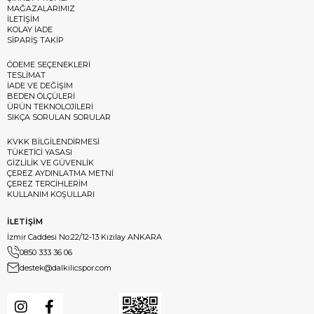
MAĞAZALARIMIZ
İLETİŞİM
KOLAY İADE
SİPARİŞ TAKİP
ÖDEME SEÇENEKLERİ
TESLİMAT
İADE VE DEĞİŞİM
BEDEN ÖLÇÜLERİ
ÜRÜN TEKNOLOJİLERİ
SIKÇA SORULAN SORULAR
KVKK BİLGİLENDİRMESİ
TÜKETİCİ YASASI
GİZLİLİK VE GÜVENLİK
ÇEREZ AYDINLATMA METNİ
ÇEREZ TERCİHLERİM
KULLANIM KOŞULLARI
İLETİŞİM
İzmir Caddesi No:22/12-13 Kızılay ANKARA
0850 333 36 06
destek@dalkilicspor.com