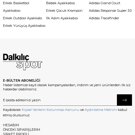
Erkek Basketbol
Bebek Ayakkabısı
Adidas Grand Court
Ayakkabısı
Erkek Çocuk Krampon
Adidas Response Super 3.0
Erkek Outdoor Ayakkabı
İlk Adım Ayakkabısı
Adidas Tracefinder
Erkek Yürüyüş Ayakkabısı
E-BÜLTEN ABONELİĞİ
Haber listemize kayıt olarak kampanyalardan, indirim ve yeni ürünlerden ilk siz
haberdar olabilirsiniz.
Kaydolarak
Kişisel Verilerin Korunması Kanunu
ve
Aydınlatma Metnini
kabul
etmiş olursunuz.
HESABIM
ÖNCEKİ SİPARİŞLERİM
ŞİRKET PROFİLİ