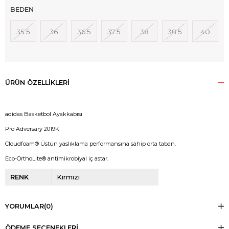
BEDEN
35.5
36
36.5
37.5
38
38.5
40
ÜRÜN ÖZELLIKLERI
adidas Basketbol Ayakkabısı
Pro Adversary 2019K
Cloudfoam® Üstün yaslıklama performansına sahip orta taban.
Eco-OrthoLite® antimikrobiyal iç astar.
RENK
Kırmızı
YORUMLAR
(0)
ÖDEME SEÇENEKLERI