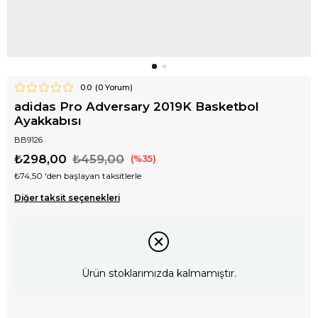
0.0
(
0
Yorum)
adidas Pro Adversary 2019K Basketbol
Ayakkabısı
BB9126
₺298,00
₺459,00
35
₺74,50
'den başlayan taksitlerle
Diğer taksit seçenekleri
Ürün stoklarımızda kalmamıştır.