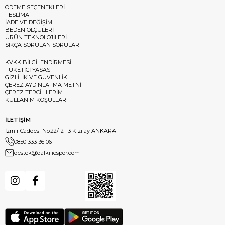
ÖDEME SEÇENEKLERİ
TESLİMAT
İADE VE DEĞİŞİM
BEDEN ÖLÇÜLERİ
ÜRÜN TEKNOLOJİLERİ
SIKÇA SORULAN SORULAR
KVKK BİLGİLENDİRMESİ
TÜKETİCİ YASASI
GİZLİLİK VE GÜVENLİK
ÇEREZ AYDINLATMA METNİ
ÇEREZ TERCİHLERİM
KULLANIM KOŞULLARI
İLETİŞİM
İzmir Caddesi No:22/12-13 Kızılay ANKARA
0850 333 36 06
destek@dalkilicspor.com