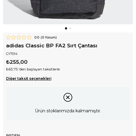
0.0
(
0
Yorum)
adidas Classic BP FA2 Sırt Çantası
CY7014
₺255,00
₺63,75
'den başlayan taksitlerle
Diğer taksit seçenekleri
Ürün stoklarımızda kalmamıştır.
BEDEN