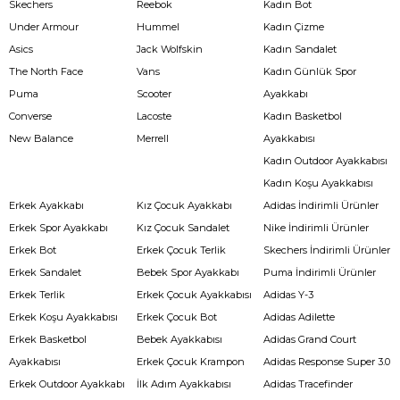
Skechers
Reebok
Kadın Bot
Under Armour
Hummel
Kadın Çizme
Asics
Jack Wolfskin
Kadın Sandalet
The North Face
Vans
Kadın Günlük Spor
Puma
Scooter
Ayakkabı
Converse
Lacoste
Kadın Basketbol
New Balance
Merrell
Ayakkabısı
Kadın Outdoor Ayakkabısı
Kadın Koşu Ayakkabısı
Erkek Ayakkabı
Kız Çocuk Ayakkabı
Adidas İndirimli Ürünler
Erkek Spor Ayakkabı
Kız Çocuk Sandalet
Nike İndirimli Ürünler
Erkek Bot
Erkek Çocuk Terlik
Skechers İndirimli Ürünler
Erkek Sandalet
Bebek Spor Ayakkabı
Puma İndirimli Ürünler
Erkek Terlik
Erkek Çocuk Ayakkabısı
Adidas Y-3
Erkek Koşu Ayakkabısı
Erkek Çocuk Bot
Adidas Adilette
Erkek Basketbol
Bebek Ayakkabısı
Adidas Grand Court
Ayakkabısı
Erkek Çocuk Krampon
Adidas Response Super 3.0
Erkek Outdoor Ayakkabı
İlk Adım Ayakkabısı
Adidas Tracefinder