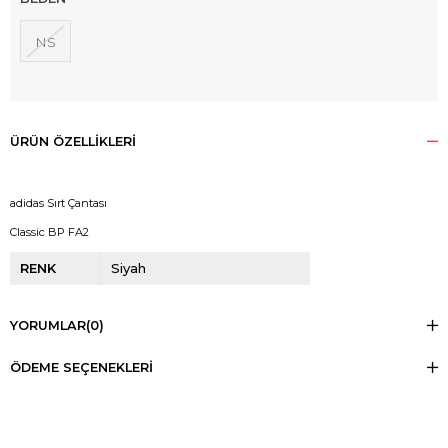
NS
ÜRÜN ÖZELLIKLERI
adidas Sırt Çantası
Classic BP FA2
RENK
Siyah
YORUMLAR
(0)
ÖDEME SEÇENEKLERI