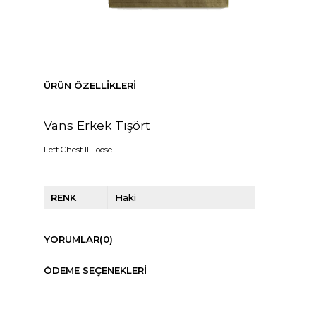
ÜRÜN ÖZELLIKLERI
Vans Erkek Tişört
Left Chest II Loose
RENK
Haki
YORUMLAR
(0)
ÖDEME SEÇENEKLERI