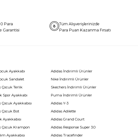
0 Para
Tüm Alışverişlerinizde
e Garantisi
Para Puan Kazanma Fırsatı
Çocuk Ayakkabı
Adidas İndirimli Ürünler
Çocuk Sandalet
Nike İndirimli Ürünler
 Çocuk Terlik
Skechers İndirimli Ürünler
k Spor Ayakkabı
Puma İndirimli Ürünler
k Çocuk Ayakkabısı
Adidas Y-3
k Çocuk Bot
Adidas Adilette
k Ayakkabısı
Adidas Grand Court
k Çocuk Krampon
Adidas Response Super 3.0
dım Ayakkabısı
Adidas Tracefinder