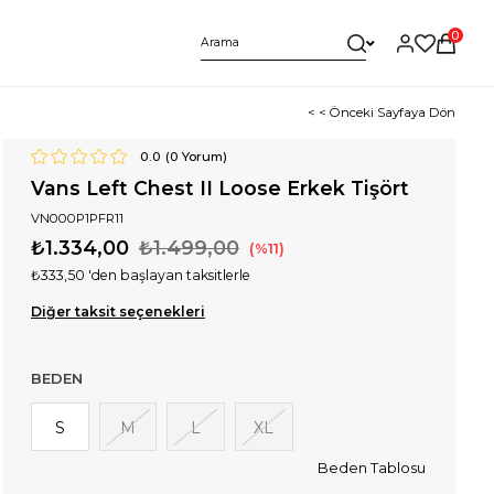
0
< < Önceki Sayfaya Dön
0.0
(
0
Yorum)
Vans Left Chest II Loose Erkek Tişört
VN000P1PFR11
₺1.334,00
₺1.499,00
11
₺333,50
'den başlayan taksitlerle
Diğer taksit seçenekleri
BEDEN
S
M
L
XL
Beden Tablosu