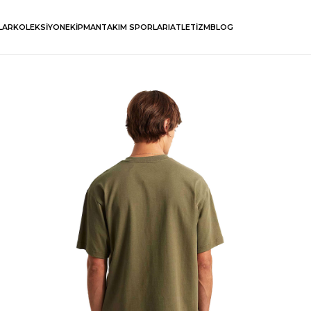
LAR
KOLEKSİYON
EKİPMAN
TAKIM SPORLARI
ATLETİZM
BLOG