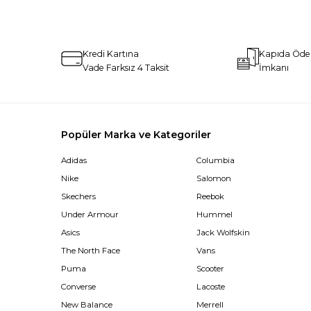
Kredi Kartına
Kapıda Öd
Vade Farksız 4 Taksit
İmkanı
Popüler Marka ve Kategoriler
Adidas
Columbia
Nike
Salomon
Skechers
Reebok
Under Armour
Hummel
Asics
Jack Wolfskin
The North Face
Vans
Puma
Scooter
Converse
Lacoste
New Balance
Merrell