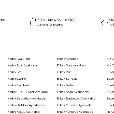
eme
3D Secure & SSL İle %100
%10
Güvenli Alışveriş
İad
Kadın Ayakkabı
Erkek Ayakkabı
Kız 
Kadın Spor Ayakkabı
Erkek Spor Ayakkabı
Kız 
Kadın Bot
Erkek Bot
Erkek
Kadın Çizme
Erkek Sandalet
Bebe
Kadın Sandalet
Erkek Terlik
Erke
Kadın Günlük Spor Ayakkabı
Erkek Koşu Ayakkabısı
Erke
Kadın Basketbol Ayakkabısı
Erkek Basketbol Ayakkabısı
Bebe
Kadın Outdoor Ayakkabısı
Erkek Outdoor Ayakkabı
Erke
Kadın Koşu Ayakkabısı
Erkek Yürüyüş Ayakkabısı
İlk A