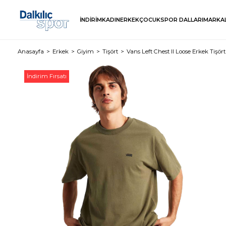
İNDİRİM
KADIN
ERKEK
ÇOCUK
SPOR DALLARI
MARKA
Anasayfa
Erkek
Giyim
Tişört
Vans Left Chest II Loose Erkek Tişört
İndirim Fırsatı