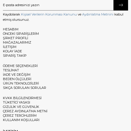
Kaydolarak
Kişisel Verilerin Korunması Kanunu
ve
Aydınlatma Metnini
kabul
etmiş olursunuz.
HESABIM
ÖNCEKİ SİPARİŞLERİM
ŞİRKET PROFİLİ
MAĞAZALARIMIZ
İLETİŞİM
KOLAY İADE
SİPARİŞ TAKİP
ÖDEME SEÇENEKLERİ
TESLİMAT
İADE VE DEĞİŞİM
BEDEN ÖLÇÜLERİ
ÜRÜN TEKNOLOJİLERİ
SIKÇA SORULAN SORULAR
KVKK BİLGİLENDİRMESİ
TÜKETİCİ YASASI
GİZLİLİK VE GÜVENLİK
ÇEREZ AYDINLATMA METNİ
ÇEREZ TERCİHLERİM
KULLANIM KOŞULLARI