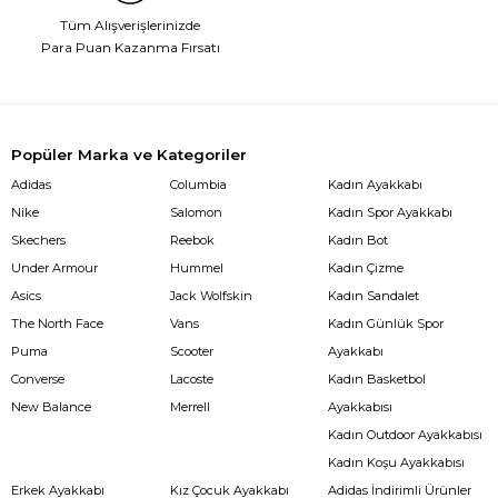
Tüm Alışverişlerinizde
Para Puan Kazanma Fırsatı
Popüler Marka ve Kategoriler
Adidas
Columbia
Kadın Ayakkabı
Nike
Salomon
Kadın Spor Ayakkabı
Skechers
Reebok
Kadın Bot
Under Armour
Hummel
Kadın Çizme
Asics
Jack Wolfskin
Kadın Sandalet
The North Face
Vans
Kadın Günlük Spor
Puma
Scooter
Ayakkabı
Converse
Lacoste
Kadın Basketbol
New Balance
Merrell
Ayakkabısı
Kadın Outdoor Ayakkabısı
Kadın Koşu Ayakkabısı
Erkek Ayakkabı
Kız Çocuk Ayakkabı
Adidas İndirimli Ürünler