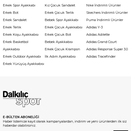
Erkek Spor Ayakkabı
Kız Çocuk Sandalet
Nike İndirimli Ürünler
Erkek Bot
Erkek Çocuk Terlik
Skechers İndirimli Ürünler
Erkek Sandalet
Bebek Spor Ayakkabı
Puma İndirimli Ürünler
Erkek Terlik
Erkek Çocuk Ayakkabısı
Adidas Y-3
Erkek Koşu Ayakkabısı
Erkek Çocuk Bot
Adidas Adilette
Erkek Basketbol
Bebek Ayakkabısı
Adidas Grand Court
Ayakkabısı
Erkek Çocuk Krampon
Adidas Response Super 3.0
Erkek Outdoor Ayakkabı
İlk Adım Ayakkabısı
Adidas Tracefinder
Erkek Yürüyüş Ayakkabısı
E-BÜLTEN ABONELİĞİ
Haber listemize kayıt olarak kampanyalardan, indirim ve yeni ürünlerden ilk siz
haberdar olabilirsiniz.