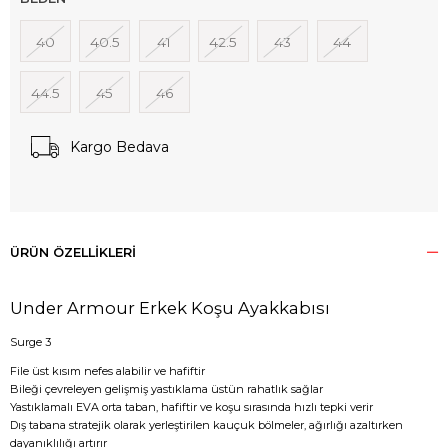
40
40.5
41
42.5
43
44
44.5
45
46
Kargo Bedava
ÜRÜN ÖZELLIKLERI
Under Armour Erkek Koşu Ayakkabısı
Surge 3
File üst kısım nefes alabilir ve hafiftir
Bileği çevreleyen gelişmiş yastıklama üstün rahatlık sağlar
Yastıklamalı EVA orta taban, hafiftir ve koşu sırasında hızlı tepki verir
Dış tabana stratejik olarak yerleştirilen kauçuk bölmeler, ağırlığı azaltırken
dayanıklılığı artırır