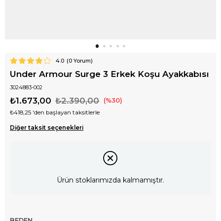
4.0
(
0
Yorum)
Under Armour Surge 3 Erkek Koşu Ayakkabısı
3024883-002
₺1.673,00
₺2.390,00
30
₺418,25
'den başlayan taksitlerle
Diğer taksit seçenekleri
Ürün stoklarımızda kalmamıştır.
BEDEN