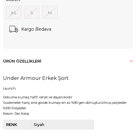
XS
S
M
Kargo Bedava
ÜRÜN ÖZELLIKLERI
Under Armour Erkek Şort
Launch
Dokuma kumaş hafif, rahat ve dayanıklıdır
Süslemeler hariç ana gövde kumaşı en az %90 geri dönüştürülmüş polyester
%100 Polyester
Kesim: Dar Kalıp
RENK
Siyah