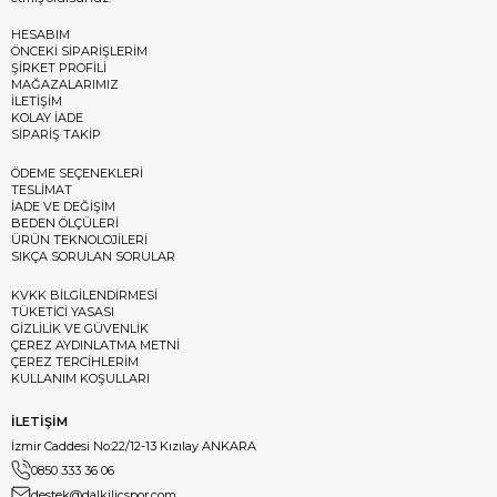
HESABIM
ÖNCEKİ SİPARİŞLERİM
ŞİRKET PROFİLİ
MAĞAZALARIMIZ
İLETİŞİM
KOLAY İADE
SİPARİŞ TAKİP
ÖDEME SEÇENEKLERİ
TESLİMAT
İADE VE DEĞİŞİM
BEDEN ÖLÇÜLERİ
ÜRÜN TEKNOLOJİLERİ
SIKÇA SORULAN SORULAR
KVKK BİLGİLENDİRMESİ
TÜKETİCİ YASASI
GİZLİLİK VE GÜVENLİK
ÇEREZ AYDINLATMA METNİ
ÇEREZ TERCİHLERİM
KULLANIM KOŞULLARI
İLETİŞİM
İzmir Caddesi No:22/12-13 Kızılay ANKARA
0850 333 36 06
destek@dalkilicspor.com