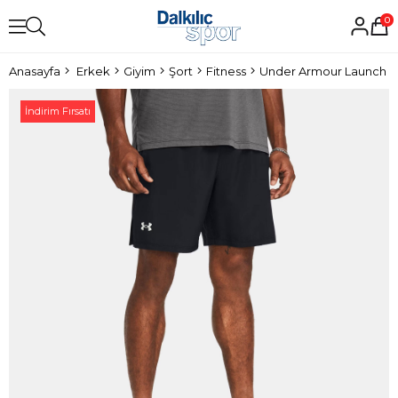
0
Anasayfa
Erkek
Giyim
Şort
Fitness
Under Armour Launch E
İndirim Fırsatı