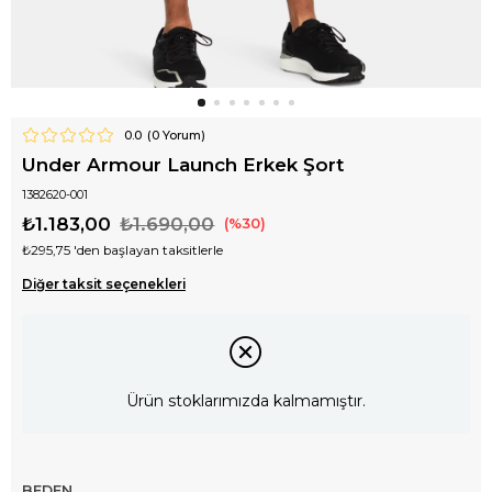
0.0
(
0
Yorum)
Under Armour Launch Erkek Şort
1382620-001
₺1.183,00
₺1.690,00
30
₺295,75
'den başlayan taksitlerle
Diğer taksit seçenekleri
Ürün stoklarımızda kalmamıştır.
BEDEN