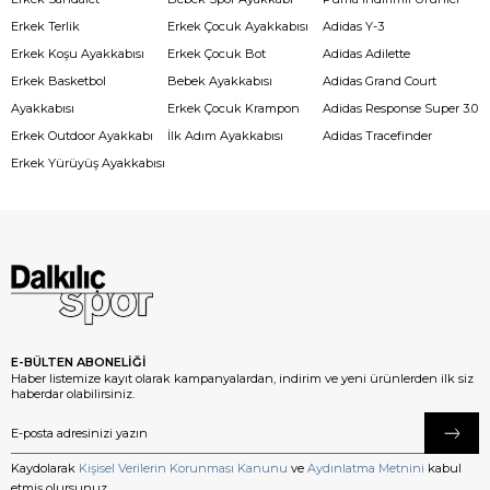
Erkek Terlik
Erkek Çocuk Ayakkabısı
Adidas Y-3
Erkek Koşu Ayakkabısı
Erkek Çocuk Bot
Adidas Adilette
Erkek Basketbol
Bebek Ayakkabısı
Adidas Grand Court
Ayakkabısı
Erkek Çocuk Krampon
Adidas Response Super 3.0
Erkek Outdoor Ayakkabı
İlk Adım Ayakkabısı
Adidas Tracefinder
Erkek Yürüyüş Ayakkabısı
E-BÜLTEN ABONELİĞİ
Haber listemize kayıt olarak kampanyalardan, indirim ve yeni ürünlerden ilk siz
haberdar olabilirsiniz.
Kaydolarak
Kişisel Verilerin Korunması Kanunu
ve
Aydınlatma Metnini
kabul
etmiş olursunuz.