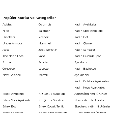
Popüler Marka ve Kategoriler
Adidas
Columbia
Kadın Ayakkabı
Nike
Salomon
Kadın Spor Ayakkabı
Skechers
Reebok
Kadın Bot
Under Armour
Hummel
Kadın Çizme
Asics
Jack Wolfskin
Kadın Sandalet
The North Face
Vans
Kadın Günlük Spor
Puma
Scooter
Ayakkabı
Converse
Lacoste
Kadın Basketbol
New Balance
Merrell
Ayakkabısı
Kadın Outdoor Ayakkabısı
Kadın Koşu Ayakkabısı
Erkek Ayakkabı
Kız Çocuk Ayakkabı
Adidas İndirimli Ürünler
Erkek Spor Ayakkabı
Kız Çocuk Sandalet
Nike İndirimli Ürünler
Erkek Bot
Erkek Çocuk Terlik
Skechers İndirimli Ürünler
Erkek Sandalet
Bebek Spor Ayakkabı
Puma İndirimli Ürünler