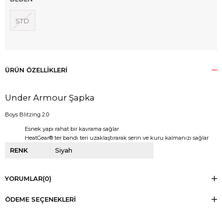
STD
ÜRÜN ÖZELLIKLERI
Under Armour Şapka
Boys Blitzing 2.0
Esnek yapı rahat bir kavrama sağlar
HeatGear® ter bandı teri uzaklaştırarak serin ve kuru kalmanızı sağlar
RENK
Siyah
YORUMLAR
(0)
ÖDEME SEÇENEKLERI