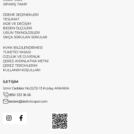
SİPARİŞ TAKİP
ÖDEME SEÇENEKLERİ
TESLİMAT
İADE VE DEĞİŞİM
BEDEN ÖLÇÜLERİ
ÜRÜN TEKNOLOJİLERİ
SIKÇA SORULAN SORULAR
KVKK BİLGİLENDİRMESİ
TÜKETİCİ YASASI
GİZLİLİK VE GÜVENLİK
ÇEREZ AYDINLATMA METNİ
ÇEREZ TERCİHLERİM
KULLANIM KOŞULLARI
İLETİŞİM
İzmir Caddesi No:22/12-13 Kızılay ANKARA
0850 333 36 06
destek@dalkilicspor.com