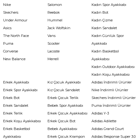
Nike
Salomon
Kadın Spor Ayakkabı
Skechers
Reebok
Kadın Bot
Under Armour
Hummel
Kadın Çizme
Asics
Jack Wolfskin
Kadın Sandalet
The North Face
Vans
Kadın Günlük Spor
Puma
Scooter
Ayakkabı
Converse
Lacoste
Kadın Basketbol
New Balance
Merrell
Ayakkabısı
Kadın Outdoor Ayakkabısı
Kadın Koşu Ayakkabısı
Erkek Ayakkabı
Kız Çocuk Ayakkabı
Adidas İndirimli Ürünler
Erkek Spor Ayakkabı
Kız Çocuk Sandalet
Nike İndirimli Ürünler
Erkek Bot
Erkek Çocuk Terlik
Skechers İndirimli Ürünler
Erkek Sandalet
Bebek Spor Ayakkabı
Puma İndirimli Ürünler
Erkek Terlik
Erkek Çocuk Ayakkabısı
Adidas Y-3
Erkek Koşu Ayakkabısı
Erkek Çocuk Bot
Adidas Adilette
Erkek Basketbol
Bebek Ayakkabısı
Adidas Grand Court
Ayakkabısı
Erkek Çocuk Krampon
Adidas Response Super 3.0