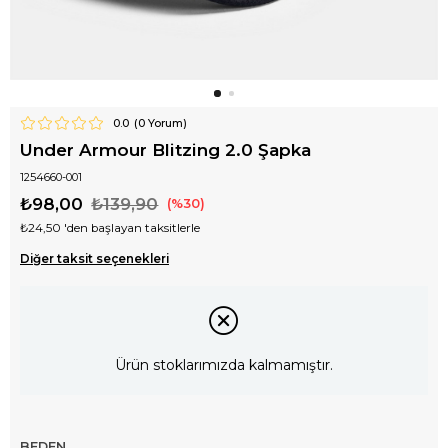
0.0
(
0
Yorum)
Under Armour Blitzing 2.0 Şapka
1254660-001
₺98,00
₺139,90
30
₺24,50
'den başlayan taksitlerle
Diğer taksit seçenekleri
Ürün stoklarımızda kalmamıştır.
BEDEN