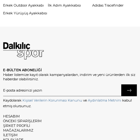
Erkek Outdoor Ayakkabı
İlk Adım Ayakkabısı
Adidas Tracefinder
Erkek Yürüyüş Ayakkabısı
E-BÜLTEN ABONELİĞİ
Haber listemize kayıt olarak kampanyalardan, indirim ve yeni ürünlerden ilk siz
haberdar olabilirsiniz.
Kaydolarak
Kişisel Verilerin Korunması Kanunu
ve
Aydınlatma Metnini
kabul
etmiş olursunuz.
HESABIM
ÖNCEKİ SİPARİŞLERİM
ŞİRKET PROFİLİ
MAĞAZALARIMIZ
İLETİŞİM
KOLAY İADE