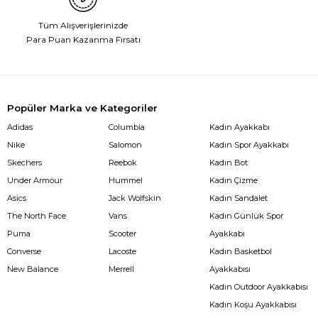
Tüm Alışverişlerinizde
Para Puan Kazanma Fırsatı
Popüler Marka ve Kategoriler
Adidas
Columbia
Kadın Ayakkabı
Nike
Salomon
Kadın Spor Ayakkabı
Skechers
Reebok
Kadın Bot
Under Armour
Hummel
Kadın Çizme
Asics
Jack Wolfskin
Kadın Sandalet
The North Face
Vans
Kadın Günlük Spor
Puma
Scooter
Ayakkabı
Converse
Lacoste
Kadın Basketbol
New Balance
Merrell
Ayakkabısı
Kadın Outdoor Ayakkabısı
Kadın Koşu Ayakkabısı