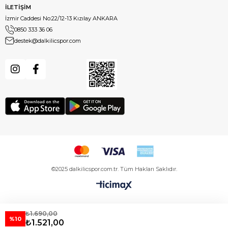
İLETİŞİM
İzmir Caddesi No:22/12-13 Kızılay ANKARA
0850 333 36 06
destek@dalkilicspor.com
©2025 dalkilicspor.com.tr. Tüm Hakları Saklıdır.
₺1.690,00
%10
₺1.521,00