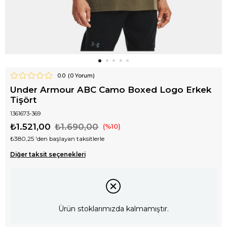
0.0
(
0
Yorum)
Under Armour ABC Camo Boxed Logo Erkek
Tişört
1361673-369
₺1.521,00
₺1.690,00
10
₺380,25
'den başlayan taksitlerle
Diğer taksit seçenekleri
Ürün stoklarımızda kalmamıştır.