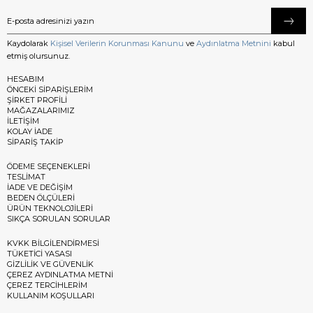
Kaydolarak
Kişisel Verilerin Korunması Kanunu
ve
Aydınlatma Metnini
kabul
etmiş olursunuz.
HESABIM
ÖNCEKİ SİPARİŞLERİM
ŞİRKET PROFİLİ
MAĞAZALARIMIZ
İLETİŞİM
KOLAY İADE
SİPARİŞ TAKİP
ÖDEME SEÇENEKLERİ
TESLİMAT
İADE VE DEĞİŞİM
BEDEN ÖLÇÜLERİ
ÜRÜN TEKNOLOJİLERİ
SIKÇA SORULAN SORULAR
KVKK BİLGİLENDİRMESİ
TÜKETİCİ YASASI
GİZLİLİK VE GÜVENLİK
ÇEREZ AYDINLATMA METNİ
ÇEREZ TERCİHLERİM
KULLANIM KOŞULLARI