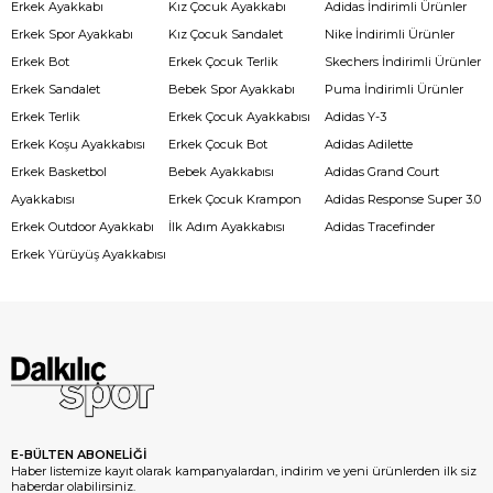
Erkek Ayakkabı
Kız Çocuk Ayakkabı
Adidas İndirimli Ürünler
Erkek Spor Ayakkabı
Kız Çocuk Sandalet
Nike İndirimli Ürünler
Erkek Bot
Erkek Çocuk Terlik
Skechers İndirimli Ürünler
Erkek Sandalet
Bebek Spor Ayakkabı
Puma İndirimli Ürünler
Erkek Terlik
Erkek Çocuk Ayakkabısı
Adidas Y-3
Erkek Koşu Ayakkabısı
Erkek Çocuk Bot
Adidas Adilette
Erkek Basketbol
Bebek Ayakkabısı
Adidas Grand Court
Ayakkabısı
Erkek Çocuk Krampon
Adidas Response Super 3.0
Erkek Outdoor Ayakkabı
İlk Adım Ayakkabısı
Adidas Tracefinder
Erkek Yürüyüş Ayakkabısı
E-BÜLTEN ABONELİĞİ
Haber listemize kayıt olarak kampanyalardan, indirim ve yeni ürünlerden ilk siz
haberdar olabilirsiniz.