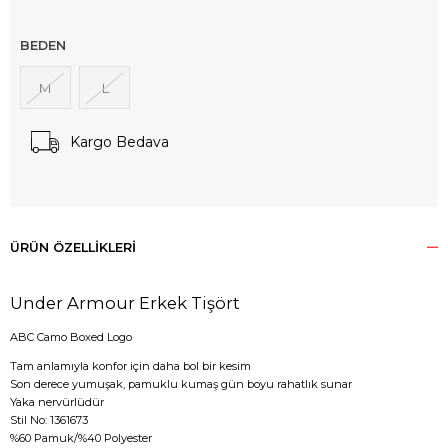
BEDEN
M
L
Kargo Bedava
ÜRÜN ÖZELLIKLERI
Under Armour Erkek Tişört
ABC Camo Boxed Logo
Tam anlamıyla konfor için daha bol bir kesim
Son derece yumuşak, pamuklu kumaş gün boyu rahatlık sunar
Yaka nervürlüdür
Stil No: 1361673
%60 Pamuk/%40 Polyester