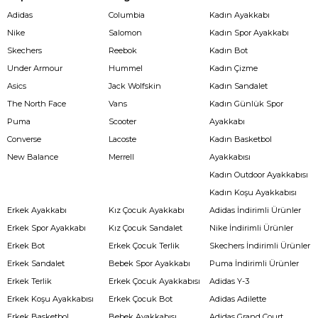
Adidas
Columbia
Kadın Ayakkabı
Nike
Salomon
Kadın Spor Ayakkabı
Skechers
Reebok
Kadın Bot
Under Armour
Hummel
Kadın Çizme
Asics
Jack Wolfskin
Kadın Sandalet
The North Face
Vans
Kadın Günlük Spor
Puma
Scooter
Ayakkabı
Converse
Lacoste
Kadın Basketbol
New Balance
Merrell
Ayakkabısı
Kadın Outdoor Ayakkabısı
Kadın Koşu Ayakkabısı
Erkek Ayakkabı
Kız Çocuk Ayakkabı
Adidas İndirimli Ürünler
Erkek Spor Ayakkabı
Kız Çocuk Sandalet
Nike İndirimli Ürünler
Erkek Bot
Erkek Çocuk Terlik
Skechers İndirimli Ürünler
Erkek Sandalet
Bebek Spor Ayakkabı
Puma İndirimli Ürünler
Erkek Terlik
Erkek Çocuk Ayakkabısı
Adidas Y-3
Erkek Koşu Ayakkabısı
Erkek Çocuk Bot
Adidas Adilette
Erkek Basketbol
Bebek Ayakkabısı
Adidas Grand Court