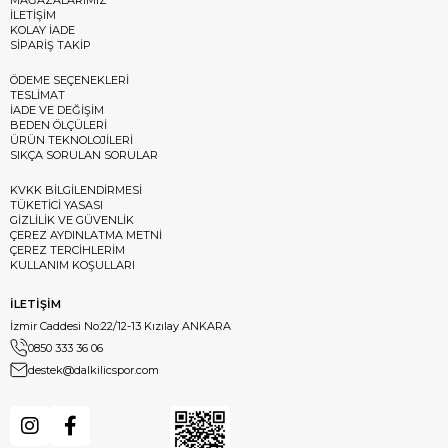
İLETİŞİM
KOLAY İADE
SİPARİŞ TAKİP
ÖDEME SEÇENEKLERİ
TESLİMAT
İADE VE DEĞİŞİM
BEDEN ÖLÇÜLERİ
ÜRÜN TEKNOLOJİLERİ
SIKÇA SORULAN SORULAR
KVKK BİLGİLENDİRMESİ
TÜKETİCİ YASASI
GİZLİLİK VE GÜVENLİK
ÇEREZ AYDINLATMA METNİ
ÇEREZ TERCİHLERİM
KULLANIM KOŞULLARI
İLETİŞİM
İzmir Caddesi No:22/12-13 Kızılay ANKARA
0850 333 36 06
destek@dalkilicspor.com