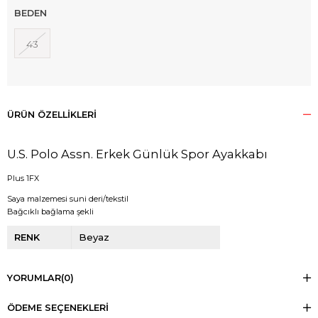
BEDEN
43
ÜRÜN ÖZELLIKLERI
U.S. Polo Assn. Erkek Günlük Spor Ayakkabı
Plus 1FX
Saya malzemesi suni deri/tekstil
Bağcıklı bağlama şekli
RENK
Beyaz
YORUMLAR
(0)
ÖDEME SEÇENEKLERI