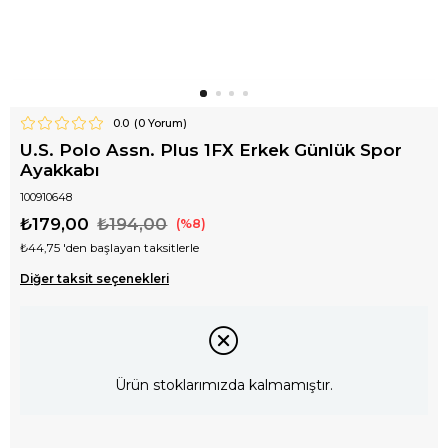
0.0
(
0
Yorum)
U.S. Polo Assn. Plus 1FX Erkek Günlük Spor
Ayakkabı
100910648
₺179,00
₺194,00
8
₺44,75
'den başlayan taksitlerle
Diğer taksit seçenekleri
Ürün stoklarımızda kalmamıştır.