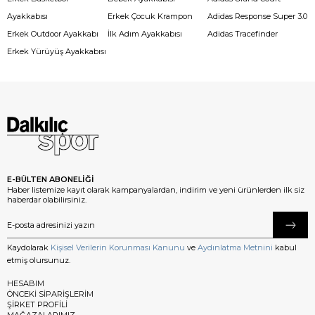
Ayakkabısı
Erkek Çocuk Krampon
Adidas Response Super 3.0
Erkek Outdoor Ayakkabı
İlk Adım Ayakkabısı
Adidas Tracefinder
Erkek Yürüyüş Ayakkabısı
E-BÜLTEN ABONELİĞİ
Haber listemize kayıt olarak kampanyalardan, indirim ve yeni ürünlerden ilk siz
haberdar olabilirsiniz.
Kaydolarak
Kişisel Verilerin Korunması Kanunu
ve
Aydınlatma Metnini
kabul
etmiş olursunuz.
HESABIM
ÖNCEKİ SİPARİŞLERİM
ŞİRKET PROFİLİ
MAĞAZALARIMIZ