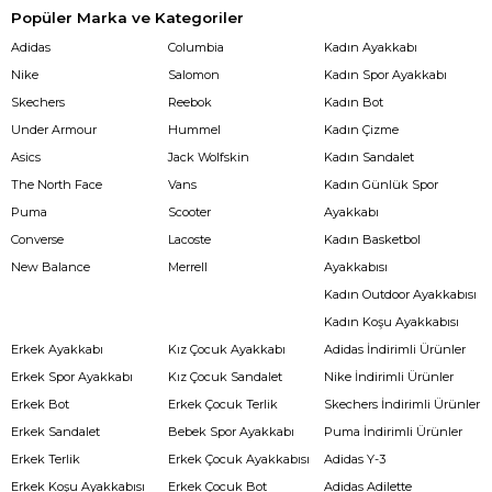
Popüler Marka ve Kategoriler
Adidas
Columbia
Kadın Ayakkabı
Nike
Salomon
Kadın Spor Ayakkabı
Skechers
Reebok
Kadın Bot
Under Armour
Hummel
Kadın Çizme
Asics
Jack Wolfskin
Kadın Sandalet
The North Face
Vans
Kadın Günlük Spor
Puma
Scooter
Ayakkabı
Converse
Lacoste
Kadın Basketbol
New Balance
Merrell
Ayakkabısı
Kadın Outdoor Ayakkabısı
Kadın Koşu Ayakkabısı
Erkek Ayakkabı
Kız Çocuk Ayakkabı
Adidas İndirimli Ürünler
Erkek Spor Ayakkabı
Kız Çocuk Sandalet
Nike İndirimli Ürünler
Erkek Bot
Erkek Çocuk Terlik
Skechers İndirimli Ürünler
Erkek Sandalet
Bebek Spor Ayakkabı
Puma İndirimli Ürünler
Erkek Terlik
Erkek Çocuk Ayakkabısı
Adidas Y-3
Erkek Koşu Ayakkabısı
Erkek Çocuk Bot
Adidas Adilette