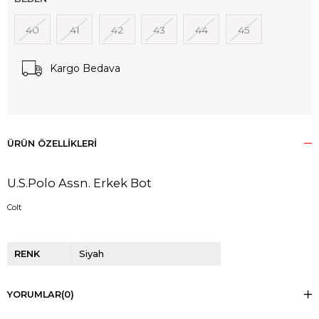
40
41
42
43
44
45
Kargo Bedava
ÜRÜN ÖZELLIKLERI
U.S.Polo Assn. Erkek Bot
Colt
RENK
Siyah
YORUMLAR
(0)