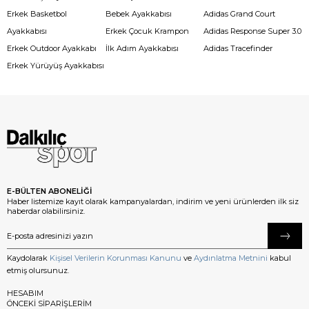
Erkek Basketbol
Bebek Ayakkabısı
Adidas Grand Court
Ayakkabısı
Erkek Çocuk Krampon
Adidas Response Super 3.0
Erkek Outdoor Ayakkabı
İlk Adım Ayakkabısı
Adidas Tracefinder
Erkek Yürüyüş Ayakkabısı
E-BÜLTEN ABONELİĞİ
Haber listemize kayıt olarak kampanyalardan, indirim ve yeni ürünlerden ilk siz
haberdar olabilirsiniz.
Kaydolarak
Kişisel Verilerin Korunması Kanunu
ve
Aydınlatma Metnini
kabul
etmiş olursunuz.
HESABIM
ÖNCEKİ SİPARİŞLERİM