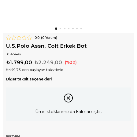
0.0
(
0
Yorum)
U.S.Polo Assn. Colt Erkek Bot
101454421
₺1.799,00
₺2.249,00
20
₺449,75
'den başlayan taksitlerle
Diğer taksit seçenekleri
Ürün stoklarımızda kalmamıştır.
BEDEN