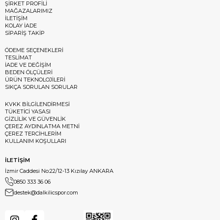
ŞİRKET PROFİLİ
MAĞAZALARIMIZ
İLETİŞİM
KOLAY İADE
SİPARİŞ TAKİP
ÖDEME SEÇENEKLERİ
TESLİMAT
İADE VE DEĞİŞİM
BEDEN ÖLÇÜLERİ
ÜRÜN TEKNOLOJİLERİ
SIKÇA SORULAN SORULAR
KVKK BİLGİLENDİRMESİ
TÜKETİCİ YASASI
GİZLİLİK VE GÜVENLİK
ÇEREZ AYDINLATMA METNİ
ÇEREZ TERCİHLERİM
KULLANIM KOŞULLARI
İLETİŞİM
İzmir Caddesi No:22/12-13 Kızılay ANKARA
0850 333 36 06
destek@dalkilicspor.com