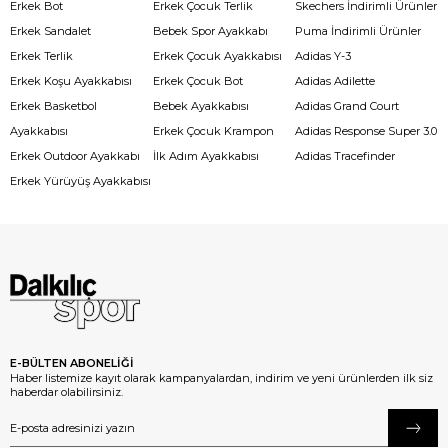
Erkek Bot
Erkek Çocuk Terlik
Skechers İndirimli Ürünler
Erkek Sandalet
Bebek Spor Ayakkabı
Puma İndirimli Ürünler
Erkek Terlik
Erkek Çocuk Ayakkabısı
Adidas Y-3
Erkek Koşu Ayakkabısı
Erkek Çocuk Bot
Adidas Adilette
Erkek Basketbol
Bebek Ayakkabısı
Adidas Grand Court
Ayakkabısı
Erkek Çocuk Krampon
Adidas Response Super 3.0
Erkek Outdoor Ayakkabı
İlk Adım Ayakkabısı
Adidas Tracefinder
Erkek Yürüyüş Ayakkabısı
E-BÜLTEN ABONELİĞİ
Haber listemize kayıt olarak kampanyalardan, indirim ve yeni ürünlerden ilk siz
haberdar olabilirsiniz.