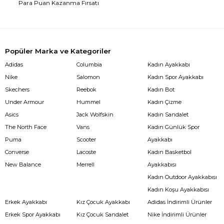
Para Puan Kazanma Fırsatı
Popüler Marka ve Kategoriler
Adidas
Columbia
Kadın Ayakkabı
Nike
Salomon
Kadın Spor Ayakkabı
Skechers
Reebok
Kadın Bot
Under Armour
Hummel
Kadın Çizme
Asics
Jack Wolfskin
Kadın Sandalet
The North Face
Vans
Kadın Günlük Spor
Puma
Scooter
Ayakkabı
Converse
Lacoste
Kadın Basketbol
New Balance
Merrell
Ayakkabısı
Kadın Outdoor Ayakkabısı
Kadın Koşu Ayakkabısı
Erkek Ayakkabı
Kız Çocuk Ayakkabı
Adidas İndirimli Ürünler
Erkek Spor Ayakkabı
Kız Çocuk Sandalet
Nike İndirimli Ürünler