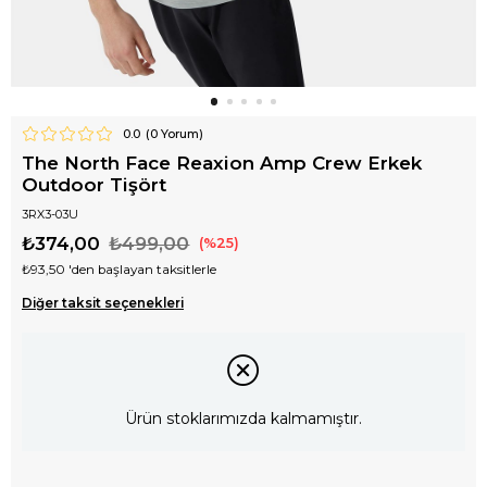
0.0
(
0
Yorum)
The North Face Reaxion Amp Crew Erkek
Outdoor Tişört
3RX3-03U
₺374,00
₺499,00
25
₺93,50
'den başlayan taksitlerle
Diğer taksit seçenekleri
Ürün stoklarımızda kalmamıştır.