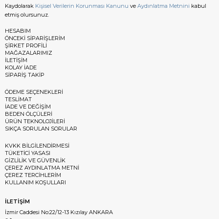
Kaydolarak
Kişisel Verilerin Korunması Kanunu
ve
Aydınlatma Metnini
kabul
etmiş olursunuz.
HESABIM
ÖNCEKİ SİPARİŞLERİM
ŞİRKET PROFİLİ
MAĞAZALARIMIZ
İLETİŞİM
KOLAY İADE
SİPARİŞ TAKİP
ÖDEME SEÇENEKLERİ
TESLİMAT
İADE VE DEĞİŞİM
BEDEN ÖLÇÜLERİ
ÜRÜN TEKNOLOJİLERİ
SIKÇA SORULAN SORULAR
KVKK BİLGİLENDİRMESİ
TÜKETİCİ YASASI
GİZLİLİK VE GÜVENLİK
ÇEREZ AYDINLATMA METNİ
ÇEREZ TERCİHLERİM
KULLANIM KOŞULLARI
İLETİŞİM
İzmir Caddesi No:22/12-13 Kızılay ANKARA