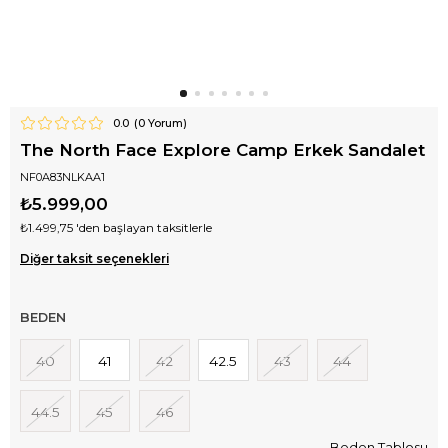
0.0
(
0
Yorum)
The North Face Explore Camp Erkek Sandalet
NF0A83NLKAA1
₺5.999,00
₺1.499,75
'den başlayan taksitlerle
Diğer taksit seçenekleri
BEDEN
40
41
42
42.5
43
44
44.5
45
46
Beden Tablosu