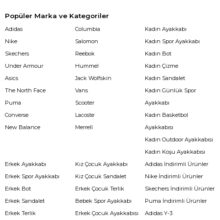
Popüler Marka ve Kategoriler
Adidas
Columbia
Kadın Ayakkabı
Nike
Salomon
Kadın Spor Ayakkabı
Skechers
Reebok
Kadın Bot
Under Armour
Hummel
Kadın Çizme
Asics
Jack Wolfskin
Kadın Sandalet
The North Face
Vans
Kadın Günlük Spor
Puma
Scooter
Ayakkabı
Converse
Lacoste
Kadın Basketbol
New Balance
Merrell
Ayakkabısı
Kadın Outdoor Ayakkabısı
Kadın Koşu Ayakkabısı
Erkek Ayakkabı
Kız Çocuk Ayakkabı
Adidas İndirimli Ürünler
Erkek Spor Ayakkabı
Kız Çocuk Sandalet
Nike İndirimli Ürünler
Erkek Bot
Erkek Çocuk Terlik
Skechers İndirimli Ürünler
Erkek Sandalet
Bebek Spor Ayakkabı
Puma İndirimli Ürünler
Erkek Terlik
Erkek Çocuk Ayakkabısı
Adidas Y-3