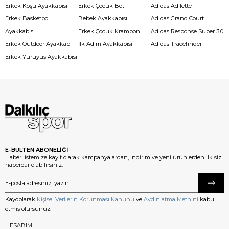
Erkek Koşu Ayakkabısı
Erkek Çocuk Bot
Adidas Adilette
Erkek Basketbol
Bebek Ayakkabısı
Adidas Grand Court
Ayakkabısı
Erkek Çocuk Krampon
Adidas Response Super 3.0
Erkek Outdoor Ayakkabı
İlk Adım Ayakkabısı
Adidas Tracefinder
Erkek Yürüyüş Ayakkabısı
E-BÜLTEN ABONELİĞİ
Haber listemize kayıt olarak kampanyalardan, indirim ve yeni ürünlerden ilk siz
haberdar olabilirsiniz.
Kaydolarak
Kişisel Verilerin Korunması Kanunu
ve
Aydınlatma Metnini
kabul
etmiş olursunuz.
HESABIM