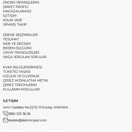
ÖNCEKİ SİPARİŞLERİM
ŞİRKET PROFİLİ
MAĞAZALARIMIZ
İLETİŞİM
KOLAY İADE
SİPARİŞ TAKİP
ÖDEME SEÇENEKLERİ
TESLİMAT
İADE VE DEĞİŞİM
BEDEN ÖLÇÜLERİ
ÜRÜN TEKNOLOJİLERİ
SIKÇA SORULAN SORULAR
KVKK BİLGİLENDİRMESİ
TÜKETİCİ YASASI
GİZLİLİK VE GÜVENLİK
ÇEREZ AYDINLATMA METNİ
ÇEREZ TERCİHLERİM
KULLANIM KOŞULLARI
İLETİŞİM
İzmir Caddesi No:22/12-13 Kızılay ANKARA
0850 333 36 06
destek@dalkilicspor.com