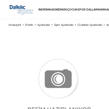
İNDİRİM
KADIN
ERKEK
ÇOCUK
SPOR DALLARI
MARKA
Anasayfa
Erkek
Ayakkabı
Spor Ayakkabı
Outdoor Ayakkabı
a