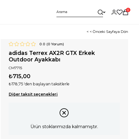
0
< < Önceki Sayfaya Dön
0.0
(
0
Yorum)
adidas Terrex AX2R GTX Erkek
Outdoor Ayakkabı
CM7715
₺715,00
₺178,75
'den başlayan taksitlerle
Diğer taksit seçenekleri
Ürün stoklarımızda kalmamıştır.