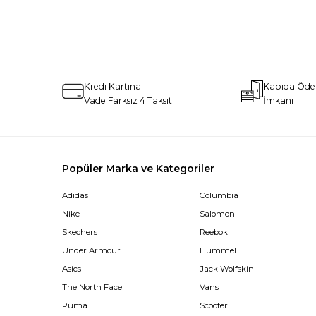
Kredi Kartına
Kapıda Öd
Vade Farksız 4 Taksit
İmkanı
Popüler Marka ve Kategoriler
Adidas
Columbia
Nike
Salomon
Skechers
Reebok
Under Armour
Hummel
Asics
Jack Wolfskin
The North Face
Vans
Puma
Scooter