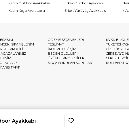
Kadın Outdoor Ayakkabısı
Erkek Outdoor Ayakkabı
Erke
Kadın Koşu Ayakkabısı
Erkek Yürüyüş Ayakkabısı
İlk A
ESABIM
ÖDEME SEÇENEKLERİ
KVKK BİLGİL
NCEKİ SİPARİŞLERİM
TESLİMAT
TÜKETİCİ YAS
İRKET PROFİLİ
İADE VE DEĞİŞİM
GİZLİLİK VE 
AĞAZALARIMIZ
BEDEN ÖLÇÜLERİ
ÇEREZ AYDIN
LETİŞİM
ÜRÜN TEKNOLOJİLERİ
ÇEREZ TERCİ
OLAY İADE
SIKÇA SORULAN SORULAR
KULLANIM K
İPARİŞ TAKİP
door Ayakkabı