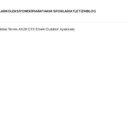
LAR
KOLEKSİYON
EKİPMAN
TAKIM SPORLARI
ATLETİZM
BLOG
didas Terrex AX2R GTX Erkek Outdoor Ayakkabı