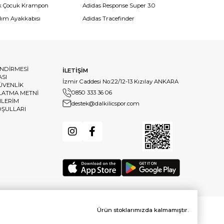
k Çocuk Krampon
Adidas Response Super 3.0
dım Ayakkabısı
Adidas Tracefinder
ENDİRMESİ
İLETİŞİM
ASI
İzmir Caddesi No:22/12-13 Kızılay ANKARA
GÜVENLİK
0850 333 36 06
LATMA METNİ
HLERİM
destek@dalkilicspor.com
OŞULLARI
Ürün stoklarımızda kalmamıştır.