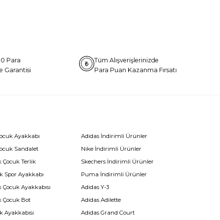
0 Para
Tüm Alışverişlerinizde
e Garantisi
Para Puan Kazanma Fırsatı
Çocuk Ayakkabı
Adidas İndirimli Ürünler
Çocuk Sandalet
Nike İndirimli Ürünler
 Çocuk Terlik
Skechers İndirimli Ürünler
k Spor Ayakkabı
Puma İndirimli Ürünler
k Çocuk Ayakkabısı
Adidas Y-3
k Çocuk Bot
Adidas Adilette
k Ayakkabısı
Adidas Grand Court