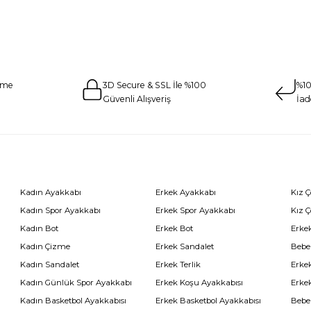
eme
3D Secure & SSL İle %100
%10
Güvenli Alışveriş
İad
Kadın Ayakkabı
Erkek Ayakkabı
Kız 
Kadın Spor Ayakkabı
Erkek Spor Ayakkabı
Kız 
Kadın Bot
Erkek Bot
Erkek
Kadın Çizme
Erkek Sandalet
Bebe
Kadın Sandalet
Erkek Terlik
Erke
Kadın Günlük Spor Ayakkabı
Erkek Koşu Ayakkabısı
Erke
Kadın Basketbol Ayakkabısı
Erkek Basketbol Ayakkabısı
Bebe