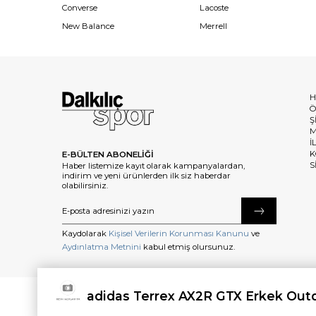
Converse
Lacoste
New Balance
Merrell
H
Ö
Ş
M
İ
K
E-BÜLTEN ABONELİĞİ
S
Haber listemize kayıt olarak kampanyalardan,
indirim ve yeni ürünlerden ilk siz haberdar
olabilirsiniz.
Kaydolarak
Kişisel Verilerin Korunması Kanunu
ve
Aydınlatma Metnini
kabul etmiş olursunuz.
adidas Terrex AX2R GTX Erkek Out
©2025 dalkilicspor.com.tr. Tüm Hakları Saklıdır.