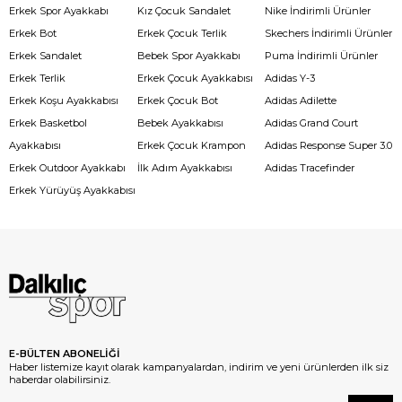
Erkek Spor Ayakkabı
Kız Çocuk Sandalet
Nike İndirimli Ürünler
Erkek Bot
Erkek Çocuk Terlik
Skechers İndirimli Ürünler
Erkek Sandalet
Bebek Spor Ayakkabı
Puma İndirimli Ürünler
Erkek Terlik
Erkek Çocuk Ayakkabısı
Adidas Y-3
Erkek Koşu Ayakkabısı
Erkek Çocuk Bot
Adidas Adilette
Erkek Basketbol
Bebek Ayakkabısı
Adidas Grand Court
Ayakkabısı
Erkek Çocuk Krampon
Adidas Response Super 3.0
Erkek Outdoor Ayakkabı
İlk Adım Ayakkabısı
Adidas Tracefinder
Erkek Yürüyüş Ayakkabısı
E-BÜLTEN ABONELİĞİ
Haber listemize kayıt olarak kampanyalardan, indirim ve yeni ürünlerden ilk siz
haberdar olabilirsiniz.