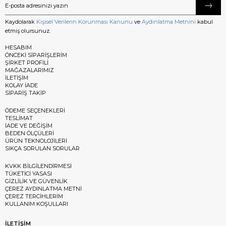
Kaydolarak
Kişisel Verilerin Korunması Kanunu
ve
Aydınlatma Metnini
kabul
etmiş olursunuz.
HESABIM
ÖNCEKİ SİPARİŞLERİM
ŞİRKET PROFİLİ
MAĞAZALARIMIZ
İLETİŞİM
KOLAY İADE
SİPARİŞ TAKİP
ÖDEME SEÇENEKLERİ
TESLİMAT
İADE VE DEĞİŞİM
BEDEN ÖLÇÜLERİ
ÜRÜN TEKNOLOJİLERİ
SIKÇA SORULAN SORULAR
KVKK BİLGİLENDİRMESİ
TÜKETİCİ YASASI
GİZLİLİK VE GÜVENLİK
ÇEREZ AYDINLATMA METNİ
ÇEREZ TERCİHLERİM
KULLANIM KOŞULLARI
İLETİŞİM