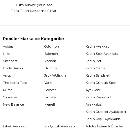
Tüm Alışverişlerinizde
Para Puan Kazanma Fırsatı
Popüler Marka ve Kategoriler
Adidas
Columbia
Kadın Ayakkabı
Nike
Salomon
Kadın Spor Ayakkabı
Skechers
Reebok
Kadın Bot
Under Armour
Hummel
Kadın Çizme
Asics
Jack Wolfskin
Kadın Sandalet
The North Face
Vans
Kadın Günlük Spor
Puma
Scooter
Ayakkabı
Converse
Lacoste
Kadın Basketbol
New Balance
Merrell
Ayakkabısı
Kadın Outdoor Ayakkabısı
Kadın Koşu Ayakkabısı
Erkek Ayakkabı
Kız Çocuk Ayakkabı
Adidas İndirimli Ürünler