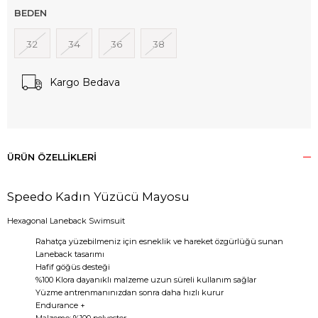
BEDEN
32
34
36
38
Kargo Bedava
ÜRÜN ÖZELLIKLERI
Speedo Kadın Yüzücü Mayosu
Hexagonal Laneback Swimsuit
Rahatça yüzebilmeniz için esneklik ve hareket özgürlüğü sunan
Laneback tasarımı
Hafif göğüs desteği
%100 Klora dayanıklı malzeme uzun süreli kullanım sağlar
Yüzme antrenmanınızdan sonra daha hızlı kurur
Endurance +
Malzeme: %100 polyester