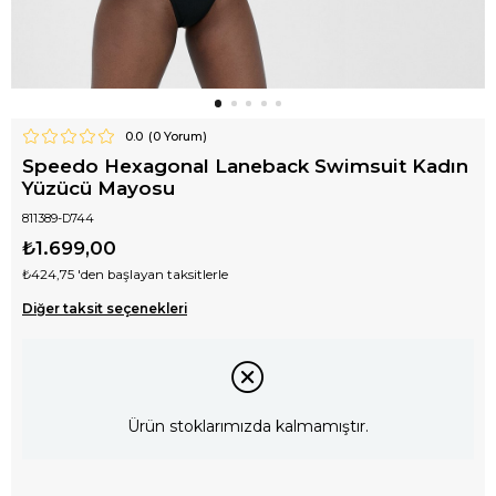
0.0
(
0
Yorum)
Speedo Hexagonal Laneback Swimsuit Kadın
Yüzücü Mayosu
811389-D744
₺1.699,00
₺424,75
'den başlayan taksitlerle
Diğer taksit seçenekleri
Ürün stoklarımızda kalmamıştır.