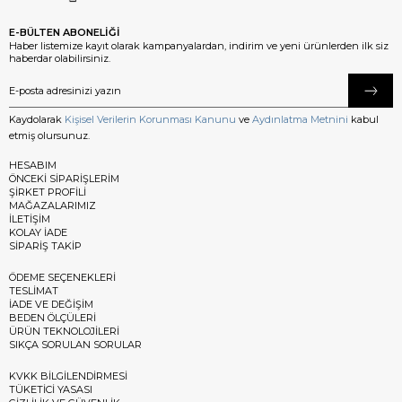
E-BÜLTEN ABONELİĞİ
Haber listemize kayıt olarak kampanyalardan, indirim ve yeni ürünlerden ilk siz
haberdar olabilirsiniz.
Kaydolarak
Kişisel Verilerin Korunması Kanunu
ve
Aydınlatma Metnini
kabul
etmiş olursunuz.
HESABIM
ÖNCEKİ SİPARİŞLERİM
ŞİRKET PROFİLİ
MAĞAZALARIMIZ
İLETİŞİM
KOLAY İADE
SİPARİŞ TAKİP
ÖDEME SEÇENEKLERİ
TESLİMAT
İADE VE DEĞİŞİM
BEDEN ÖLÇÜLERİ
ÜRÜN TEKNOLOJİLERİ
SIKÇA SORULAN SORULAR
KVKK BİLGİLENDİRMESİ
TÜKETİCİ YASASI