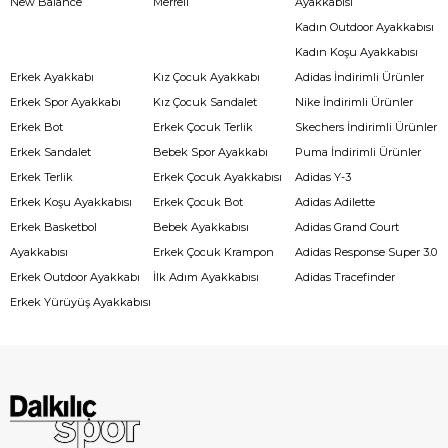
New Balance
Merrell
Ayakkabısı
Kadın Outdoor Ayakkabısı
Kadın Koşu Ayakkabısı
Erkek Ayakkabı
Kız Çocuk Ayakkabı
Adidas İndirimli Ürünler
Erkek Spor Ayakkabı
Kız Çocuk Sandalet
Nike İndirimli Ürünler
Erkek Bot
Erkek Çocuk Terlik
Skechers İndirimli Ürünler
Erkek Sandalet
Bebek Spor Ayakkabı
Puma İndirimli Ürünler
Erkek Terlik
Erkek Çocuk Ayakkabısı
Adidas Y-3
Erkek Koşu Ayakkabısı
Erkek Çocuk Bot
Adidas Adilette
Erkek Basketbol
Bebek Ayakkabısı
Adidas Grand Court
Ayakkabısı
Erkek Çocuk Krampon
Adidas Response Super 3.0
Erkek Outdoor Ayakkabı
İlk Adım Ayakkabısı
Adidas Tracefinder
Erkek Yürüyüş Ayakkabısı