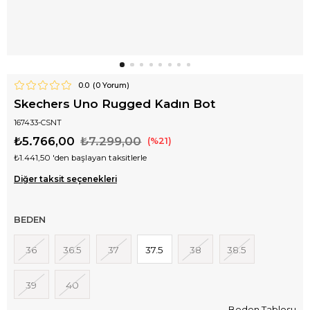
0.0
(
0
Yorum)
Skechers Uno Rugged Kadın Bot
167433-CSNT
₺5.766,00
₺7.299,00
21
₺1.441,50
'den başlayan taksitlerle
Diğer taksit seçenekleri
BEDEN
36
36.5
37
37.5
38
38.5
39
40
Beden Tablosu