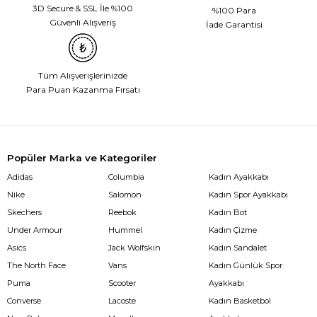
3D Secure & SSL İle %100
%100 Para
Güvenli Alışveriş
İade Garantisi
Tüm Alışverişlerinizde
Para Puan Kazanma Fırsatı
Popüler Marka ve Kategoriler
Adidas
Columbia
Kadın Ayakkabı
Nike
Salomon
Kadın Spor Ayakkabı
Skechers
Reebok
Kadın Bot
Under Armour
Hummel
Kadın Çizme
Asics
Jack Wolfskin
Kadın Sandalet
The North Face
Vans
Kadın Günlük Spor
Puma
Scooter
Ayakkabı
Converse
Lacoste
Kadın Basketbol