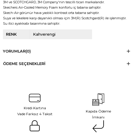
3M ve SCOTCHGARD, 3M Company'nin tescilli ticari markalarıdır.
Skechers Air-Cooled Memory Foam konforlu iç tabana sahiptir.
Skech-Air görünür hava yastıklı kontrast orta tabana sahiptir.
Suya ve lekelere karşı dayanıklı olması için 3M(R) Scotchgard(R) ile işlenmiştir.
Su itici ayakkabı tasarımına sahiptir.
RENK
Kahverengi
YORUMLAR
(0)
ÖDEME SEÇENEKLERI
Kredi Kartına
Kapıda Ödeme
Vade Farksız 4 Taksit
İmkanı