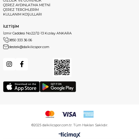
GİZLİLİK VE GÜVENLİK
ÇEREZ AYDINLATMA METNİ
ÇEREZ TERCİHLERİM
KULLANIM KOŞULLARI
İLETİŞİM
İzmir Caddesi No:22/12-13 Kızılay ANKARA
0850 333 36 06
destek@dalkilicspor.com
©2025 dalkilicspor.com.tr. Tüm Hakları Saklıdır.