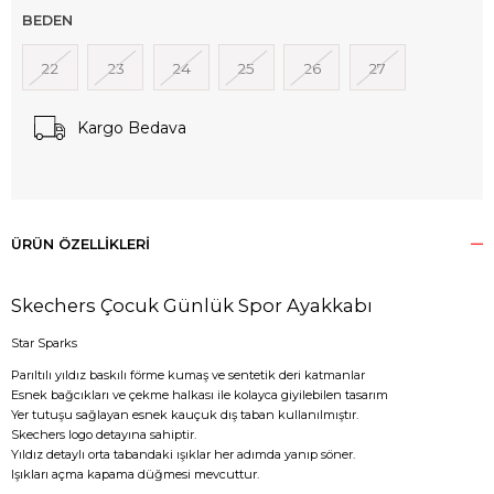
BEDEN
22
23
24
25
26
27
Kargo Bedava
ÜRÜN ÖZELLIKLERI
Skechers Çocuk Günlük Spor Ayakkabı
Star Sparks
Parıltılı yıldız baskılı förme kumaş ve sentetik deri katmanlar
Esnek bağcıkları ve çekme halkası ile kolayca giyilebilen tasarım
Yer tutuşu sağlayan esnek kauçuk dış taban kullanılmıştır.
Skechers logo detayına sahiptir.
Yıldız detaylı orta tabandaki ışıklar her adımda yanıp söner.
Işıkları açma kapama düğmesi mevcuttur.