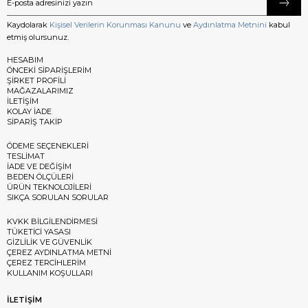
Kaydolarak
Kişisel Verilerin Korunması Kanunu
ve
Aydınlatma Metnini
kabul
etmiş olursunuz.
HESABIM
ÖNCEKİ SİPARİŞLERİM
ŞİRKET PROFİLİ
MAĞAZALARIMIZ
İLETİŞİM
KOLAY İADE
SİPARİŞ TAKİP
ÖDEME SEÇENEKLERİ
TESLİMAT
İADE VE DEĞİŞİM
BEDEN ÖLÇÜLERİ
ÜRÜN TEKNOLOJİLERİ
SIKÇA SORULAN SORULAR
KVKK BİLGİLENDİRMESİ
TÜKETİCİ YASASI
GİZLİLİK VE GÜVENLİK
ÇEREZ AYDINLATMA METNİ
ÇEREZ TERCİHLERİM
KULLANIM KOŞULLARI
İLETİŞİM