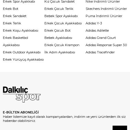
Erkek Spor Ayakkabı
Kız Çocuk Sandalet
Nike İndirimli Ürünler
Erkek Bot
Erkek Çocuk Terlik
Skechers İndirimli Ürünler
Erkek Sandalet
Bebek Spor Ayakkabı
Puma İndirimli Ürünler
Erkek Terlik
Erkek Çocuk Ayakkabısı
Adidas Y-3
Erkek Koşu Ayakkabısı
Erkek Çocuk Bot
Adidas Adilette
Erkek Basketbol
Bebek Ayakkabısı
Adidas Grand Court
Ayakkabısı
Erkek Çocuk Krampon
Adidas Response Super 3.0
Erkek Outdoor Ayakkabı
İlk Adım Ayakkabısı
Adidas Tracefinder
Erkek Yürüyüş Ayakkabısı
E-BÜLTEN ABONELİĞİ
Haber listemize kayıt olarak kampanyalardan, indirim ve yeni ürünlerden ilk siz
haberdar olabilirsiniz.