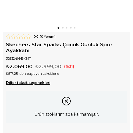
0.0
(
0
Yorum)
Skechers Star Sparks Çocuk Günlük Spor
Ayakkabı
302324N-BKMT
₺2.069,00
₺2.999,00
31
₺517,25
'den başlayan taksitlerle
Diğer taksit seçenekleri
Ürün stoklarımızda kalmamıştır.