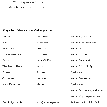
Tüm Alışverişlerinizde
Para Puan Kazanma Fırsatı
Popüler Marka ve Kategoriler
Adidas
Columbia
Kadın Ayakkabı
Nike
Salomon
Kadın Spor Ayakkabı
Skechers
Reebok
Kadın Bot
Under Armour
Hummel
Kadın Çizme
Asics
Jack Wolfskin
Kadın Sandalet
The North Face
Vans
Kadın Günlük Spor
Puma
Scooter
Ayakkabı
Converse
Lacoste
Kadın Basketbol
New Balance
Merrell
Ayakkabısı
Kadın Outdoor Ayakkabısı
Kadın Koşu Ayakkabısı
Erkek Ayakkabı
Kız Çocuk Ayakkabı
Adidas İndirimli Ürünler