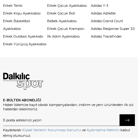
Erkek Terlik
Erkek Çocuk Ayakkabısı
Adidas Y-3
Erkek Koşu Ayakkabısı
Erkek Çocuk Bot
Adidas Adilette
Erkek Basketbol
Bebek Ayakkabısı
Adidas Grand Court
Ayakkabısı
Erkek Çocuk Krampon
Adidas Response Super 3.0
Erkek Outdoor Ayakkabı
İlk Adım Ayakkabısı
Adidas Tracefinder
Erkek Yürüyüş Ayakkabısı
E-BÜLTEN ABONELİĞİ
Haber listemize kayıt olarak kampanyalardan, indirim ve yeni ürünlerden ilk siz
haberdar olabilirsiniz.
Kaydolarak
Kişisel Verilerin Korunması Kanunu
ve
Aydınlatma Metnini
kabul
etmiş olursunuz.