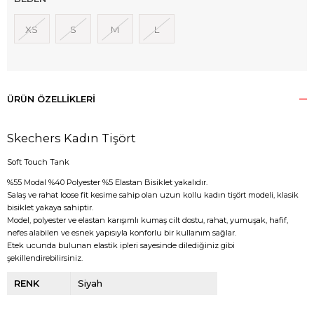
XS
S
M
L
ÜRÜN ÖZELLIKLERI
Skechers Kadın Tişört
Soft Touch Tank
%55 Modal %40 Polyester %5 Elastan Bisiklet yakalıdır.
Salaş ve rahat loose fit kesime sahip olan uzun kollu kadın tişört modeli, klasik
bisiklet yakaya sahiptir.
Model, polyester ve elastan karışımlı kumaş cilt dostu, rahat, yumuşak, hafif,
nefes alabilen ve esnek yapısıyla konforlu bir kullanım sağlar.
Etek ucunda bulunan elastik ipleri sayesinde dilediğiniz gibi
şekillendirebilirsiniz.
RENK
Siyah