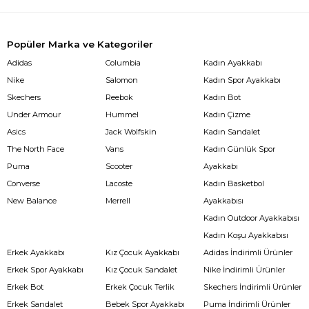
Popüler Marka ve Kategoriler
Adidas
Columbia
Kadın Ayakkabı
Nike
Salomon
Kadın Spor Ayakkabı
Skechers
Reebok
Kadın Bot
Under Armour
Hummel
Kadın Çizme
Asics
Jack Wolfskin
Kadın Sandalet
The North Face
Vans
Kadın Günlük Spor
Puma
Scooter
Ayakkabı
Converse
Lacoste
Kadın Basketbol
New Balance
Merrell
Ayakkabısı
Kadın Outdoor Ayakkabısı
Kadın Koşu Ayakkabısı
Erkek Ayakkabı
Kız Çocuk Ayakkabı
Adidas İndirimli Ürünler
Erkek Spor Ayakkabı
Kız Çocuk Sandalet
Nike İndirimli Ürünler
Erkek Bot
Erkek Çocuk Terlik
Skechers İndirimli Ürünler
Erkek Sandalet
Bebek Spor Ayakkabı
Puma İndirimli Ürünler