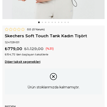
0.0
(
0
Yorum)
Skechers Soft Touch Tank Kadın Tişört
S241128-001
₺779,00
₺1.129,00
31
₺194,75
'den başlayan taksitlerle
Diğer taksit seçenekleri
Ürün stoklarımızda kalmamıştır.
BEDEN