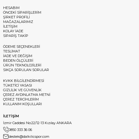
HESABIM
ÖNCEKİ SİPARİŞLERİM
ŞİRKET PROFİLİ
MAĞAZALARIMIZ
İLETİŞİM
KOLAY İADE
SİPARİŞ TAKİP
ÖDEME SEÇENEKLERİ
TESLİMAT
İADE VE DEĞİŞİM
BEDEN ÖLÇÜLERİ
ÜRÜN TEKNOLOJİLERİ
SIKÇA SORULAN SORULAR
KVKK BİLGİLENDİRMESİ
TÜKETİCİ YASASI
GİZLİLİK VE GÜVENLİK
ÇEREZ AYDINLATMA METNİ
ÇEREZ TERCİHLERİM
KULLANIM KOŞULLARI
İLETİŞİM
İzmir Caddesi No:22/12-13 Kızılay ANKARA
0850 333 36 06
destek@dalkilicspor.com