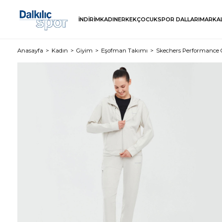
İNDİRİM
KADIN
ERKEK
ÇOCUK
SPOR DALLARI
MARKA
Anasayfa
Kadın
Giyim
Eşofman Takımı
Skechers Performance 