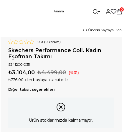
0
< < Önceki Sayfaya Dön
0.0
(
0
Yorum)
Skechers Performance Coll. Kadın
Eşofman Takımı
S241200-035
₺3.104,00
₺4.499,00
31
₺776,00
'den başlayan taksitlerle
Diğer taksit seçenekleri
Ürün stoklarımızda kalmamıştır.