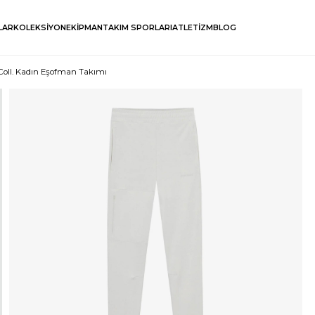
LAR
KOLEKSİYON
EKİPMAN
TAKIM SPORLARI
ATLETİZM
BLOG
Coll. Kadın Eşofman Takımı