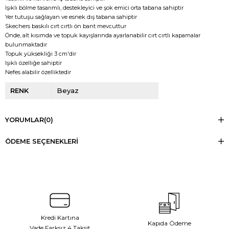
Işıklı bölme tasarımlı, destekleyici ve şok emici orta tabana sahiptir
Yer tutuşu sağlayan ve esnek dış tabana sahiptir
Skechers baskılı cırt cırtlı ön bant mevcuttur
Önde, alt kısımda ve topuk kayışlarında ayarlanabilir cırt cırtlı kapamalar
bulunmaktadır
Topuk yüksekliği 3 cm'dir
Işıklı özelliğe sahiptir
Nefes alabilir özelliktedir
RENK
Beyaz
YORUMLAR
(0)
ÖDEME SEÇENEKLERI
Kredi Kartına
Kapıda Ödeme
Vade Farksız 4 Taksit