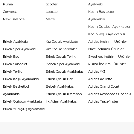
Puma
Scooter
Ayakkabı
Converse
Lacoste
Kadın Basketbol
New Balance
Merrell
Ayakkabısı
Kadın Outdoor Ayakkabısı
Kadın Koşu Ayakkabısı
Erkek Ayakkabı
Kız Çocuk Ayakkabı
Adidas İndirimli Ürünler
Erkek Spor Ayakkabı
Kız Çocuk Sandalet
Nike İndirimli Ürünler
Erkek Bot
Erkek Çocuk Terlik
Skechers İndirimli Ürünler
Erkek Sandalet
Bebek Spor Ayakkabı
Puma İndirimli Ürünler
Erkek Terlik
Erkek Çocuk Ayakkabısı
Adidas Y-3
Erkek Koşu Ayakkabısı
Erkek Çocuk Bot
Adidas Adilette
Erkek Basketbol
Bebek Ayakkabısı
Adidas Grand Court
Ayakkabısı
Erkek Çocuk Krampon
Adidas Response Super 3.0
Erkek Outdoor Ayakkabı
İlk Adım Ayakkabısı
Adidas Tracefinder
Erkek Yürüyüş Ayakkabısı