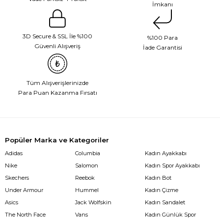
İmkanı
3D Secure & SSL İle %100
%100 Para
Güvenli Alışveriş
İade Garantisi
Tüm Alışverişlerinizde
Para Puan Kazanma Fırsatı
Popüler Marka ve Kategoriler
Adidas
Columbia
Kadın Ayakkabı
Nike
Salomon
Kadın Spor Ayakkabı
Skechers
Reebok
Kadın Bot
Under Armour
Hummel
Kadın Çizme
Asics
Jack Wolfskin
Kadın Sandalet
The North Face
Vans
Kadın Günlük Spor