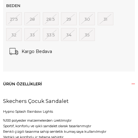
BEDEN
27.5
28
28.5
29
30
31
32
33
33.5
34
35
Kargo Bedava
ÜRÜN ÖZELLIKLERI
Skechers Çocuk Sandalet
Hypno Splash Rainbow Lights
%100 polyester malzemelerden üretilmiştir
Sportif, konforlu ve ışıklı sandalet olarak tasarlanmıştır
Renkli çizgili tasarıma sahip sentetik kumaş saya kullanılmıştır
Yastıklı ve konforlu iç tabana sahiptir