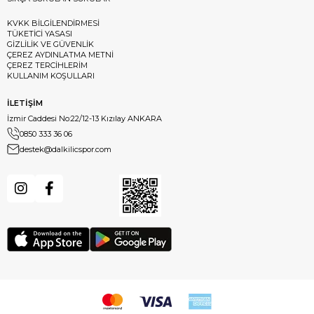
KVKK BİLGİLENDİRMESİ
TÜKETİCİ YASASI
GİZLİLİK VE GÜVENLİK
ÇEREZ AYDINLATMA METNİ
ÇEREZ TERCİHLERİM
KULLANIM KOŞULLARI
İLETİŞİM
İzmir Caddesi No:22/12-13 Kızılay ANKARA
0850 333 36 06
destek@dalkilicspor.com