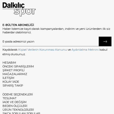
E-BÜLTEN ABONELİĞİ
Haber listemize kayıt olarak kampanyalardan, indirim ve yeni ürünlerden ilk siz
haberdar olabilirsiniz.
Kaydolarak
Kişisel Verilerin Korunması Kanunu
ve
Aydınlatma Metnini
kabul
etmiş olursunuz.
HESABIM
ÖNCEKİ SİPARİŞLERİM
ŞİRKET PROFİLİ
MAĞAZALARIMIZ
İLETİŞİM
KOLAY İADE
SİPARİŞ TAKİP
ÖDEME SEÇENEKLERİ
TESLİMAT
İADE VE DEĞİŞİM
BEDEN ÖLÇÜLERİ
ÜRÜN TEKNOLOJİLERİ
SIKÇA SORULAN SORULAR