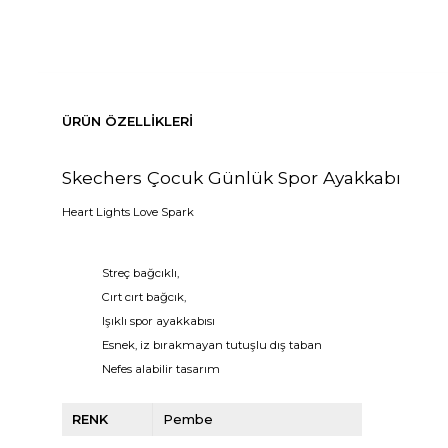
ÜRÜN ÖZELLIKLERI
Skechers Çocuk Günlük Spor Ayakkabı
Heart Lights Love Spark
Streç bağcıklı,
Cırt cırt bağcık,
Işıklı spor ayakkabısı
Esnek, iz bırakmayan tutuşlu dış taban
Nefes alabilir tasarım
RENK
Pembe