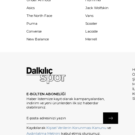
Under Armour
Hummel
Asics
Jack Wolfskin
The North Face
Vans
Puma
Scooter
Converse
Lacoste
New Balance
Merrell
H
Ö
Ş
M
İ
K
E-BÜLTEN ABONELİĞİ
S
Haber listemize kayıt olarak kampanyalardan,
indirim ve yeni ürünlerden ilk siz haberdar
olabilirsiniz.
Kaydolarak
Kişisel Verilerin Korunması Kanunu
ve
Aydınlatma Metnini
kabul etmiş olursunuz.