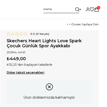
0
< < Önceki Sayfaya Dön
0.0
(
0
Yorum)
Skechers Heart Lights Love Spark
Çocuk Günlük Spor Ayakkabı
20294L-lvmt1
₺449,00
₺112,25
'den başlayan taksitlerle
Diğer taksit seçenekleri
Ürün stoklarımızda kalmamıştır.