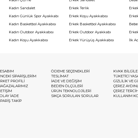
Kadın Çizme
Erkek Sandalet
Bebe
Kadın Sandalet
Erkek Terlik
Erke
Kadın Günlük Spor Ayakkabı
Erkek Koşu Ayakkabısı
Erke
Kadın Basketbol Ayakkabısı
Erkek Basketbol Ayakkabısı
Bebe
Kadın Outdoor Ayakkabısı
Erkek Outdoor Ayakkabı
Erke
Kadın Koşu Ayakkabısı
Erkek Yürüyüş Ayakkabısı
İlk A
ESABIM
ÖDEME SEÇENEKLERİ
KVKK BİLGİL
NCEKİ SİPARİŞLERİM
TESLİMAT
TÜKETİCİ YAS
İRKET PROFİLİ
İADE VE DEĞİŞİM
GİZLİLİK VE 
AĞAZALARIMIZ
BEDEN ÖLÇÜLERİ
ÇEREZ AYDIN
LETİŞİM
ÜRÜN TEKNOLOJİLERİ
ÇEREZ TERCİ
OLAY İADE
SIKÇA SORULAN SORULAR
KULLANIM K
İPARİŞ TAKİP