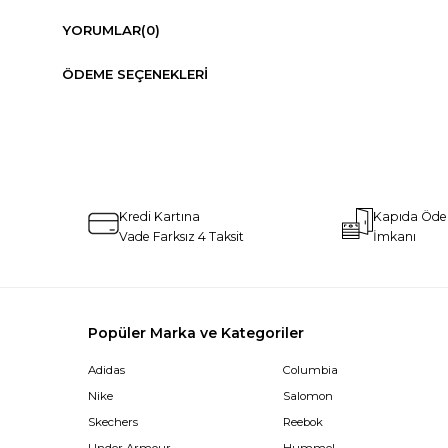
YORUMLAR
(0)
ÖDEME SEÇENEKLERI
Kredi Kartına
Kapıda Öd
Vade Farksız 4 Taksit
İmkanı
Popüler Marka ve Kategoriler
Adidas
Columbia
Nike
Salomon
Skechers
Reebok