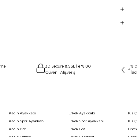
eme
3D Secure & SSL İle %100
%10
Güvenli Alışveriş
İad
Kadın Ayakkabı
Erkek Ayakkabı
Kız 
Kadın Spor Ayakkabı
Erkek Spor Ayakkabı
Kız 
Kadın Bot
Erkek Bot
Erkek