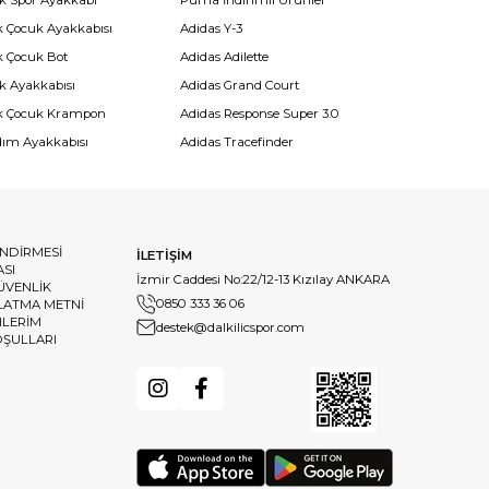
k Spor Ayakkabı
Puma İndirimli Ürünler
k Çocuk Ayakkabısı
Adidas Y-3
k Çocuk Bot
Adidas Adilette
k Ayakkabısı
Adidas Grand Court
k Çocuk Krampon
Adidas Response Super 3.0
dım Ayakkabısı
Adidas Tracefinder
ENDİRMESİ
İLETİŞİM
ASI
İzmir Caddesi No:22/12-13 Kızılay ANKARA
GÜVENLİK
0850 333 36 06
LATMA METNİ
HLERİM
destek@dalkilicspor.com
OŞULLARI