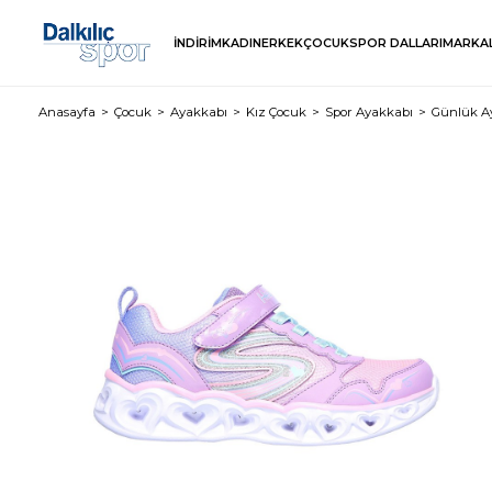
İNDİRİM
KADIN
ERKEK
ÇOCUK
SPOR DALLARI
MARKA
Anasayfa
Çocuk
Ayakkabı
Kız Çocuk
Spor Ayakkabı
Günlük A