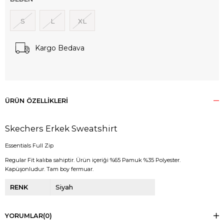
S
L
XL
Kargo Bedava
ÜRÜN ÖZELLIKLERI
Skechers Erkek Sweatshirt
Essentials Full Zip
Regular Fit kalıba sahiptir. Ürün içeriği %65 Pamuk %35 Polyester.
Kapüşonludur. Tam boy fermuar.
RENK
Siyah
YORUMLAR
(0)