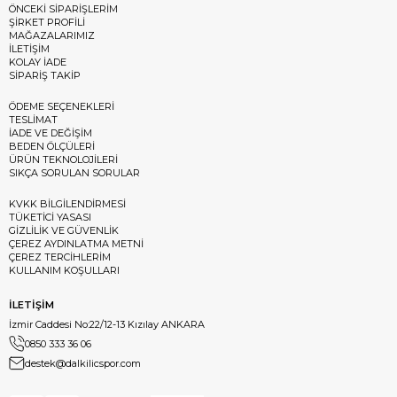
ÖNCEKİ SİPARİŞLERİM
ŞİRKET PROFİLİ
MAĞAZALARIMIZ
İLETİŞİM
KOLAY İADE
SİPARİŞ TAKİP
ÖDEME SEÇENEKLERİ
TESLİMAT
İADE VE DEĞİŞİM
BEDEN ÖLÇÜLERİ
ÜRÜN TEKNOLOJİLERİ
SIKÇA SORULAN SORULAR
KVKK BİLGİLENDİRMESİ
TÜKETİCİ YASASI
GİZLİLİK VE GÜVENLİK
ÇEREZ AYDINLATMA METNİ
ÇEREZ TERCİHLERİM
KULLANIM KOŞULLARI
İLETİŞİM
İzmir Caddesi No:22/12-13 Kızılay ANKARA
0850 333 36 06
destek@dalkilicspor.com