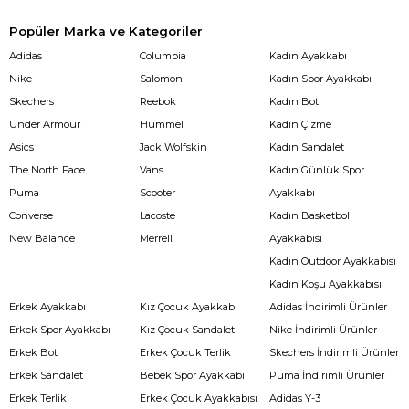
Popüler Marka ve Kategoriler
Adidas
Columbia
Kadın Ayakkabı
Nike
Salomon
Kadın Spor Ayakkabı
Skechers
Reebok
Kadın Bot
Under Armour
Hummel
Kadın Çizme
Asics
Jack Wolfskin
Kadın Sandalet
The North Face
Vans
Kadın Günlük Spor
Puma
Scooter
Ayakkabı
Converse
Lacoste
Kadın Basketbol
New Balance
Merrell
Ayakkabısı
Kadın Outdoor Ayakkabısı
Kadın Koşu Ayakkabısı
Erkek Ayakkabı
Kız Çocuk Ayakkabı
Adidas İndirimli Ürünler
Erkek Spor Ayakkabı
Kız Çocuk Sandalet
Nike İndirimli Ürünler
Erkek Bot
Erkek Çocuk Terlik
Skechers İndirimli Ürünler
Erkek Sandalet
Bebek Spor Ayakkabı
Puma İndirimli Ürünler
Erkek Terlik
Erkek Çocuk Ayakkabısı
Adidas Y-3