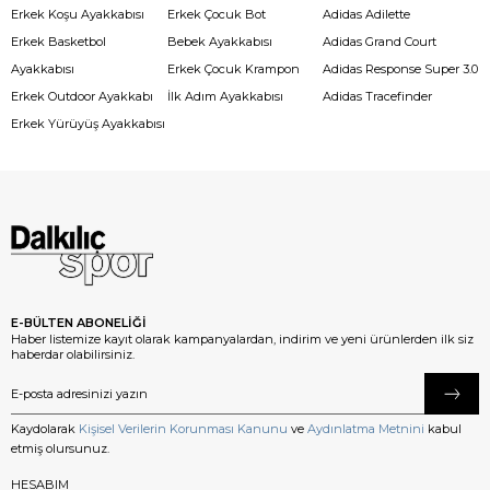
Erkek Koşu Ayakkabısı
Erkek Çocuk Bot
Adidas Adilette
Erkek Basketbol
Bebek Ayakkabısı
Adidas Grand Court
Ayakkabısı
Erkek Çocuk Krampon
Adidas Response Super 3.0
Erkek Outdoor Ayakkabı
İlk Adım Ayakkabısı
Adidas Tracefinder
Erkek Yürüyüş Ayakkabısı
E-BÜLTEN ABONELİĞİ
Haber listemize kayıt olarak kampanyalardan, indirim ve yeni ürünlerden ilk siz
haberdar olabilirsiniz.
Kaydolarak
Kişisel Verilerin Korunması Kanunu
ve
Aydınlatma Metnini
kabul
etmiş olursunuz.
HESABIM