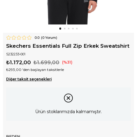
0.0
(
0
Yorum)
Skechers Essentials Full Zip Erkek Sweatshirt
S232233-001
₺1.172,00
₺1.699,00
31
₺293,00
'den başlayan taksitlerle
Diğer taksit seçenekleri
Ürün stoklarımızda kalmamıştır.
BEDEN