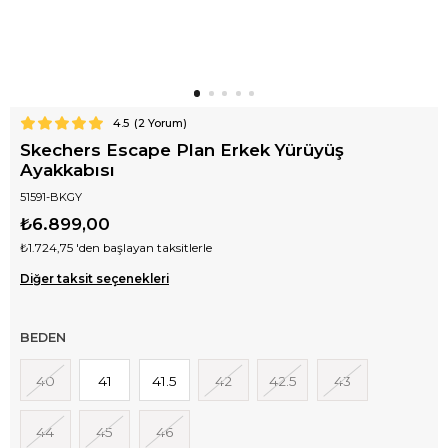
4.5
(
2
Yorum)
Skechers Escape Plan Erkek Yürüyüş
Ayakkabısı
51591-BKGY
₺6.899,00
₺1.724,75
'den başlayan taksitlerle
Diğer taksit seçenekleri
BEDEN
40
41
41.5
42
42.5
43
44
45
46