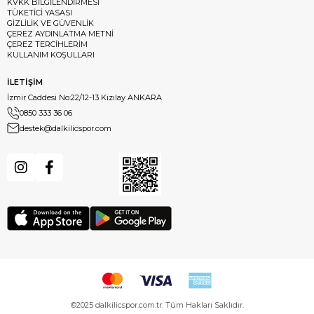
KVKK BİLGİLENDİRMESİ
TÜKETİCİ YASASI
GİZLİLİK VE GÜVENLİK
ÇEREZ AYDINLATMA METNİ
ÇEREZ TERCİHLERİM
KULLANIM KOŞULLARI
İLETİŞİM
İzmir Caddesi No:22/12-13 Kızılay ANKARA
0850 333 36 06
destek@dalkilicspor.com
©2025 dalkilicspor.com.tr. Tüm Hakları Saklıdır.