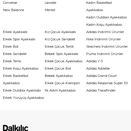
Converse
Lacoste
Kadın Basketbol
New Balance
Merrell
Ayakkabısı
Kadın Outdoor Ayakkabısı
Kadın Koşu Ayakkabısı
Erkek Ayakkabı
Kız Çocuk Ayakkabı
Adidas İndirimli Ürünler
Erkek Spor Ayakkabı
Kız Çocuk Sandalet
Nike İndirimli Ürünler
Erkek Bot
Erkek Çocuk Terlik
Skechers İndirimli Ürünler
Erkek Sandalet
Bebek Spor Ayakkabı
Puma İndirimli Ürünler
Erkek Terlik
Erkek Çocuk Ayakkabısı
Adidas Y-3
Erkek Koşu Ayakkabısı
Erkek Çocuk Bot
Adidas Adilette
Erkek Basketbol
Bebek Ayakkabısı
Adidas Grand Court
Ayakkabısı
Erkek Çocuk Krampon
Adidas Response Super 3.0
Erkek Outdoor Ayakkabı
İlk Adım Ayakkabısı
Adidas Tracefinder
Erkek Yürüyüş Ayakkabısı