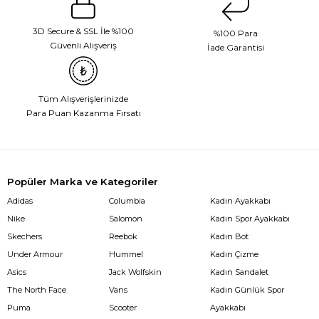
3D Secure & SSL İle %100
%100 Para
Güvenli Alışveriş
İade Garantisi
Tüm Alışverişlerinizde
Para Puan Kazanma Fırsatı
Popüler Marka ve Kategoriler
Adidas
Columbia
Kadın Ayakkabı
Nike
Salomon
Kadın Spor Ayakkabı
Skechers
Reebok
Kadın Bot
Under Armour
Hummel
Kadın Çizme
Asics
Jack Wolfskin
Kadın Sandalet
The North Face
Vans
Kadın Günlük Spor
Puma
Scooter
Ayakkabı