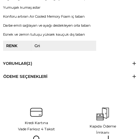
Yumuşak kumaş astar
Konforu artıran Air Cooled Memory Foam iç taban
Darbe emili sağlayan ve ayağı destekleyen orta taban
Esnek ve zemin tutuşu yüksek kauçuk dış taban
RENK
Gri
YORUMLAR
(2)
ÖDEME SEÇENEKLERI
Kredi Kartına
Kapıda Ödeme
Vade Farksız 4 Taksit
İmkanı