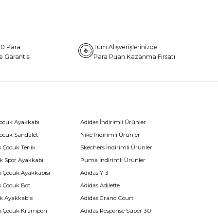
0 Para
Tüm Alışverişlerinizde
e Garantisi
Para Puan Kazanma Fırsatı
Çocuk Ayakkabı
Adidas İndirimli Ürünler
Çocuk Sandalet
Nike İndirimli Ürünler
 Çocuk Terlik
Skechers İndirimli Ürünler
k Spor Ayakkabı
Puma İndirimli Ürünler
k Çocuk Ayakkabısı
Adidas Y-3
k Çocuk Bot
Adidas Adilette
k Ayakkabısı
Adidas Grand Court
k Çocuk Krampon
Adidas Response Super 3.0