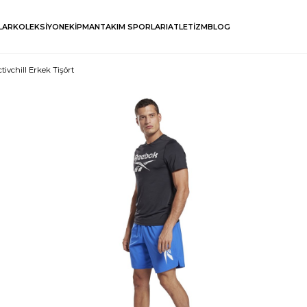
LAR
KOLEKSİYON
EKİPMAN
TAKIM SPORLARI
ATLETİZM
BLOG
ivchill Erkek Tişört