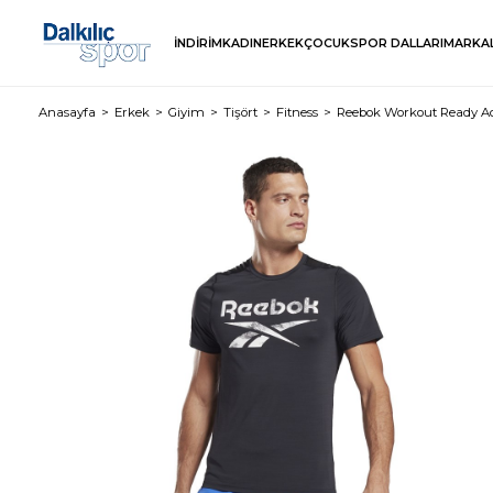
İNDİRİM
KADIN
ERKEK
ÇOCUK
SPOR DALLARI
MARKA
Anasayfa
Erkek
Giyim
Tişört
Fitness
Reebok Workout Ready Act