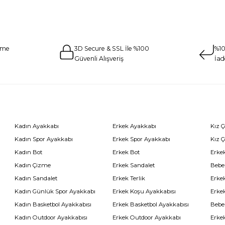
eme
3D Secure & SSL İle %100
%10
Güvenli Alışveriş
İad
Kadın Ayakkabı
Erkek Ayakkabı
Kız 
Kadın Spor Ayakkabı
Erkek Spor Ayakkabı
Kız 
Kadın Bot
Erkek Bot
Erkek
Kadın Çizme
Erkek Sandalet
Bebe
Kadın Sandalet
Erkek Terlik
Erke
Kadın Günlük Spor Ayakkabı
Erkek Koşu Ayakkabısı
Erke
Kadın Basketbol Ayakkabısı
Erkek Basketbol Ayakkabısı
Bebe
Kadın Outdoor Ayakkabısı
Erkek Outdoor Ayakkabı
Erke