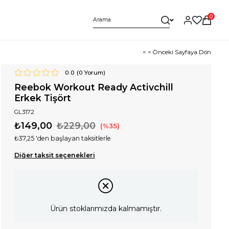
0
< < Önceki Sayfaya Dön
0.0
(
0
Yorum)
Reebok Workout Ready Activchill
Erkek Tişört
GL3172
₺149,00
₺229,00
35
₺37,25
'den başlayan taksitlerle
Diğer taksit seçenekleri
Ürün stoklarımızda kalmamıştır.