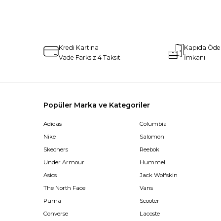
Kredi Kartına
Kapıda Öd
Vade Farksız 4 Taksit
İmkanı
Popüler Marka ve Kategoriler
Adidas
Columbia
Nike
Salomon
Skechers
Reebok
Under Armour
Hummel
Asics
Jack Wolfskin
The North Face
Vans
Puma
Scooter
Converse
Lacoste