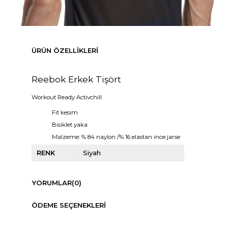
ÜRÜN ÖZELLIKLERI
Reebok Erkek Tişört
Workout Ready Activchill
Fit kesim
Bisiklet yaka
Malzeme: % 84 naylon /% 16 elastan ince jarse
RENK
Siyah
YORUMLAR
(0)
ÖDEME SEÇENEKLERI