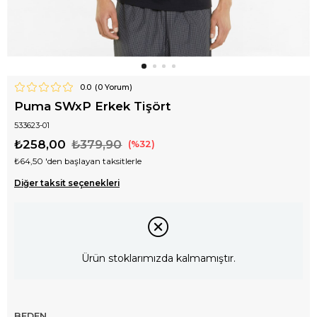
0.0
(
0
Yorum)
Puma SWxP Erkek Tişört
533623-01
₺258,00
₺379,90
32
₺64,50
'den başlayan taksitlerle
Diğer taksit seçenekleri
Ürün stoklarımızda kalmamıştır.
BEDEN