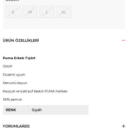
S
M
L
XL
ÜRÜN ÖZELLIKLERI
Puma Erkek Tişört
SWxP
Düzenli uyum
Nervürlü boyun
Kauçuk ve süet puf baskılı PUMA markası
100% pamuk
RENK
Siyah
YORUMLAR
(0)