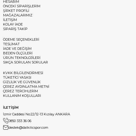
HESABIM
ÖNCEKİ SİPARİŞLERİM
ŞİRKET PROFİLİ
MAĞAZALARIMIZ
İLETİŞİM
KOLAY İADE
SİPARİŞ TAKİP
ÖDEME SEÇENEKLERİ
TESLİMAT
İADE VE DEĞİŞİM
BEDEN ÖLÇÜLERİ
ÜRÜN TEKNOLOJİLERİ
SIKÇA SORULAN SORULAR
KVKK BİLGİLENDİRMESİ
TÜKETİCİ YASASI
GİZLİLİK VE GÜVENLİK
ÇEREZ AYDINLATMA METNİ
ÇEREZ TERCİHLERİM
KULLANIM KOŞULLARI
İLETİŞİM
İzmir Caddesi No:22/12-13 Kızılay ANKARA
0850 333 36 06
destek@dalkilicspor.com