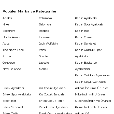
Popüler Marka ve Kategoriler
Adidas
Columbia
Kadın Ayakkabı
Nike
Salomon
Kadın Spor Ayakkabı
Skechers
Reebok
Kadın Bot
Under Armour
Hummel
Kadın Çizme
Asics
Jack Wolfskin
Kadın Sandalet
The North Face
Vans
Kadın Günlük Spor
Puma
Scooter
Ayakkabı
Converse
Lacoste
Kadın Basketbol
New Balance
Merrell
Ayakkabısı
Kadın Outdoor Ayakkabısı
Kadın Koşu Ayakkabısı
Erkek Ayakkabı
Kız Çocuk Ayakkabı
Adidas İndirimli Ürünler
Erkek Spor Ayakkabı
Kız Çocuk Sandalet
Nike İndirimli Ürünler
Erkek Bot
Erkek Çocuk Terlik
Skechers İndirimli Ürünler
Erkek Sandalet
Bebek Spor Ayakkabı
Puma İndirimli Ürünler
Erkek Terlik
Erkek Çocuk Ayakkabısı
Adidas Y-3