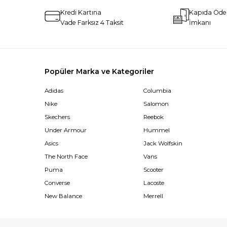
Kredi Kartına
Kapıda Öd
Vade Farksız 4 Taksit
İmkanı
Popüler Marka ve Kategoriler
Adidas
Columbia
Nike
Salomon
Skechers
Reebok
Under Armour
Hummel
Asics
Jack Wolfskin
The North Face
Vans
Puma
Scooter
Converse
Lacoste
New Balance
Merrell