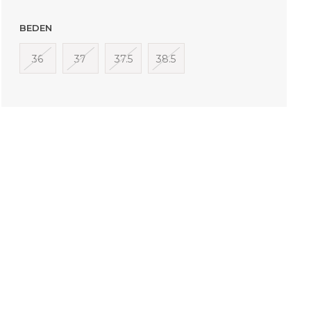
BEDEN
36
37
37.5
38.5