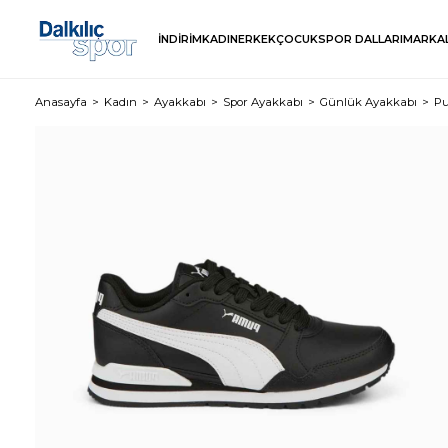
İNDİRİM
KADIN
ERKEK
ÇOCUK
SPOR DALLARI
MARKA
Anasayfa
Kadın
Ayakkabı
Spor Ayakkabı
Günlük Ayakkabı
Pu