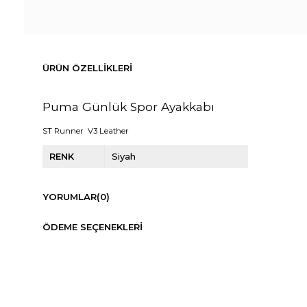
ÜRÜN ÖZELLIKLERI
Puma Günlük Spor Ayakkabı
ST Runner V3 Leather
RENK
Siyah
YORUMLAR
(0)
ÖDEME SEÇENEKLERI