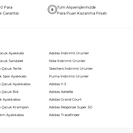
0 Para
Tüm Alışverişlerinizde
e Garantisi
Para Puan Kazanma Fırsatı
Çocuk Ayakkabı
Adidas İndirimli Ürünler
Çocuk Sandalet
Nike İndirimli Ürünler
 Çocuk Terlik
Skechers İndirimli Ürünler
k Spor Ayakkabı
Puma İndirimli Ürünler
k Çocuk Ayakkabısı
Adidas Y-3
k Çocuk Bot
Adidas Adilette
k Ayakkabısı
Adidas Grand Court
k Çocuk Krampon
Adidas Response Super 3.0
dım Ayakkabısı
Adidas Tracefinder