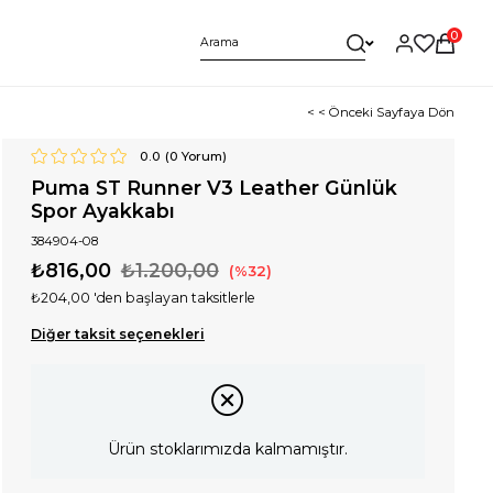
0
< < Önceki Sayfaya Dön
0.0
(
0
Yorum)
Puma ST Runner V3 Leather Günlük
Spor Ayakkabı
384904-08
₺816,00
₺1.200,00
32
₺204,00
'den başlayan taksitlerle
Diğer taksit seçenekleri
Ürün stoklarımızda kalmamıştır.