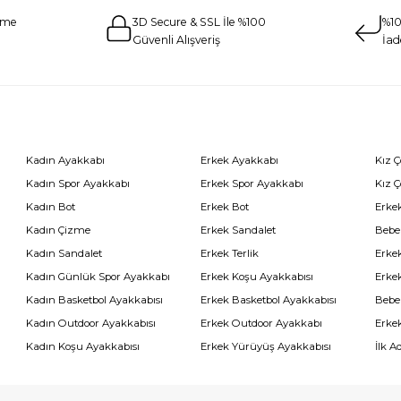
eme
3D Secure & SSL İle %100
%10
Güvenli Alışveriş
İad
Kadın Ayakkabı
Erkek Ayakkabı
Kız 
Kadın Spor Ayakkabı
Erkek Spor Ayakkabı
Kız 
Kadın Bot
Erkek Bot
Erkek
Kadın Çizme
Erkek Sandalet
Bebe
Kadın Sandalet
Erkek Terlik
Erke
Kadın Günlük Spor Ayakkabı
Erkek Koşu Ayakkabısı
Erke
Kadın Basketbol Ayakkabısı
Erkek Basketbol Ayakkabısı
Bebe
Kadın Outdoor Ayakkabısı
Erkek Outdoor Ayakkabı
Erke
Kadın Koşu Ayakkabısı
Erkek Yürüyüş Ayakkabısı
İlk A