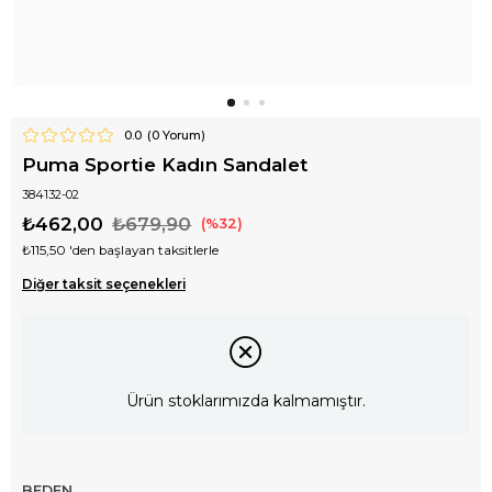
0.0
(
0
Yorum)
Puma Sportie Kadın Sandalet
384132-02
₺462,00
₺679,90
32
₺115,50
'den başlayan taksitlerle
Diğer taksit seçenekleri
Ürün stoklarımızda kalmamıştır.
BEDEN