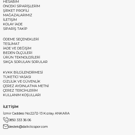
HESABIM
ÖNCEKİ SİPARİŞLERİM
ŞİRKET PROFİLİ
MAĞAZALARIMIZ
İLETİŞİM
KOLAY İADE
SİPARİŞ TAKİP
ÖDEME SEÇENEKLERİ
TESLİMAT
İADE VE DEĞİŞİM
BEDEN ÖLÇÜLERİ
ÜRÜN TEKNOLOJİLERİ
SIKÇA SORULAN SORULAR
KVKK BİLGİLENDİRMESİ
TÜKETİCİ YASASI
GİZLİLİK VE GÜVENLİK
ÇEREZ AYDINLATMA METNİ
ÇEREZ TERCİHLERİM
KULLANIM KOŞULLARI
İLETİŞİM
İzmir Caddesi No:22/12-13 Kızılay ANKARA
0850 333 36 06
destek@dalkilicspor.com