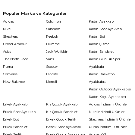
Popüler Marka ve Kategoriler
Adidas
Columbia
Kadın Ayakkabı
Nike
Salomon
Kadın Spor Ayakkabı
Skechers
Reebok
Kadın Bot
Under Armour
Hummel
Kadın Çizme
Asics
Jack Wolfskin
Kadın Sandalet
The North Face
Vans
Kadın Günlük Spor
Puma
Scooter
Ayakkabı
Converse
Lacoste
Kadın Basketbol
New Balance
Merrell
Ayakkabısı
Kadın Outdoor Ayakkabısı
Kadın Koşu Ayakkabısı
Erkek Ayakkabı
Kız Çocuk Ayakkabı
Adidas İndirimli Ürünler
Erkek Spor Ayakkabı
Kız Çocuk Sandalet
Nike İndirimli Ürünler
Erkek Bot
Erkek Çocuk Terlik
Skechers İndirimli Ürünler
Erkek Sandalet
Bebek Spor Ayakkabı
Puma İndirimli Ürünler
Erkek Terlik
Erkek Çocuk Ayakkabısı
Adidas Y-3