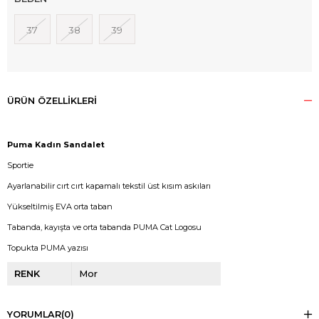
37
38
39
ÜRÜN ÖZELLIKLERI
Puma Kadın Sandalet
Sportie
Ayarlanabilir cırt cırt kapamalı tekstil üst kısım askıları
Yükseltilmiş EVA orta taban
Tabanda, kayışta ve orta tabanda PUMA Cat Logosu
Topukta PUMA yazısı
RENK
Mor
YORUMLAR
(0)