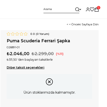
0
< < Önceki Sayfaya Dön
0.0
(
0
Yorum)
Puma Scuderia Ferrari Şapka
026891-01
₺2.046,00
₺2.299,00
11
₺511,50
'den başlayan taksitlerle
Diğer taksit seçenekleri
Ürün stoklarımızda kalmamıştır.