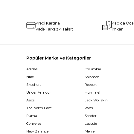
Kredi Kartına
Kapıda Öd
Vade Farksız 4 Taksit
İmkanı
Popüler Marka ve Kategoriler
Adidas
Columbia
Nike
Salomon
Skechers
Reebok
Under Armour
Hummel
Asics
Jack Wolfskin
The North Face
Vans
Puma
Scooter
Converse
Lacoste
New Balance
Merrell