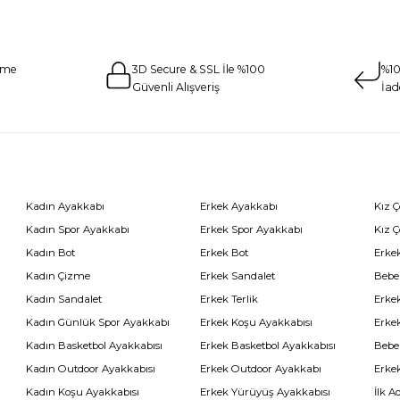
eme
3D Secure & SSL İle %100
%10
Güvenli Alışveriş
İad
Kadın Ayakkabı
Erkek Ayakkabı
Kız 
Kadın Spor Ayakkabı
Erkek Spor Ayakkabı
Kız 
Kadın Bot
Erkek Bot
Erkek
Kadın Çizme
Erkek Sandalet
Bebe
Kadın Sandalet
Erkek Terlik
Erke
Kadın Günlük Spor Ayakkabı
Erkek Koşu Ayakkabısı
Erke
Kadın Basketbol Ayakkabısı
Erkek Basketbol Ayakkabısı
Bebe
Kadın Outdoor Ayakkabısı
Erkek Outdoor Ayakkabı
Erke
Kadın Koşu Ayakkabısı
Erkek Yürüyüş Ayakkabısı
İlk A