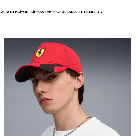
LAR
KOLEKSİYON
EKİPMAN
TAKIM SPORLARI
ATLETİZM
BLOG