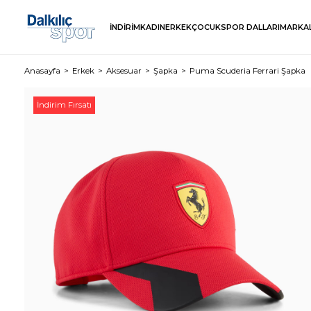
İNDİRİM
KADIN
ERKEK
ÇOCUK
SPOR DALLARI
MARKA
Anasayfa
Erkek
Aksesuar
Şapka
Puma Scuderia Ferrari Şapka
İndirim Fırsatı