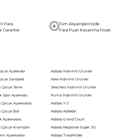
0 Para
Tüm Alışverişlerinizde
e Garantisi
Para Puan Kazanma Fırsatı
Çocuk Ayakkabı
Adidas İndirimli Ürünler
Çocuk Sandalet
Nike İndirimli Ürünler
 Çocuk Terlik
Skechers İndirimli Ürünler
k Spor Ayakkabı
Puma İndirimli Ürünler
k Çocuk Ayakkabısı
Adidas Y-3
k Çocuk Bot
Adidas Adilette
k Ayakkabısı
Adidas Grand Court
k Çocuk Krampon
Adidas Response Super 3.0
dım Ayakkabısı
Adidas Tracefinder