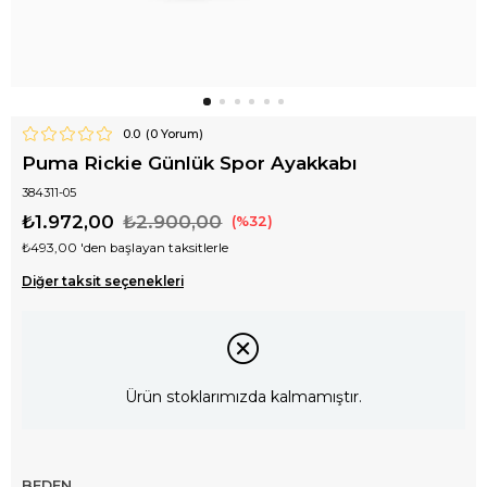
0.0
(
0
Yorum)
Puma Rickie Günlük Spor Ayakkabı
384311-05
₺1.972,00
₺2.900,00
32
₺493,00
'den başlayan taksitlerle
Diğer taksit seçenekleri
Ürün stoklarımızda kalmamıştır.
BEDEN