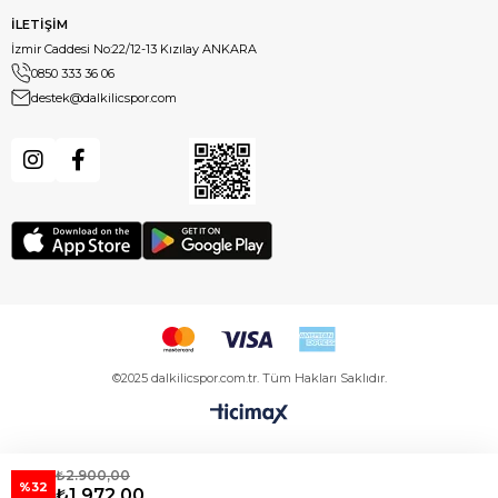
İLETİŞİM
İzmir Caddesi No:22/12-13 Kızılay ANKARA
0850 333 36 06
destek@dalkilicspor.com
©2025 dalkilicspor.com.tr. Tüm Hakları Saklıdır.
₺2.900,00
%32
₺1.972,00