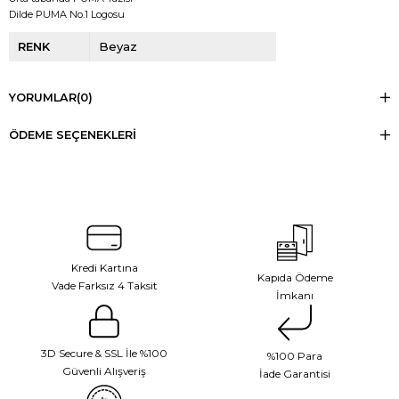
Dilde PUMA No.1 Logosu
RENK
Beyaz
YORUMLAR
(0)
ÖDEME SEÇENEKLERI
Kredi Kartına
Kapıda Ödeme
Vade Farksız 4 Taksit
İmkanı
3D Secure & SSL İle %100
%100 Para
Güvenli Alışveriş
İade Garantisi