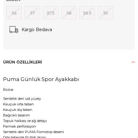
36
37
37.5
38
38.5
39
Kargo Bedava
ÜRÜN ÖZELLIKLERI
Puma Günlük Spor Ayakkabı
Rickie
Sentetik deri üst yüzey
Kauçuk orta taban
Kauçuk dış taban
Bağcıklı tasarım
Topuk halkası ve ağ detayı
Parmak perforasyon
Sentetik deri PUMA Formstrip deseni
Orta tabanda PUMA Yazısı