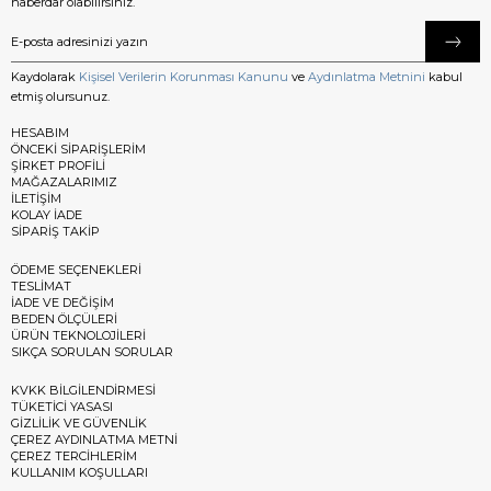
haberdar olabilirsiniz.
Kaydolarak
Kişisel Verilerin Korunması Kanunu
ve
Aydınlatma Metnini
kabul
etmiş olursunuz.
HESABIM
ÖNCEKİ SİPARİŞLERİM
ŞİRKET PROFİLİ
MAĞAZALARIMIZ
İLETİŞİM
KOLAY İADE
SİPARİŞ TAKİP
ÖDEME SEÇENEKLERİ
TESLİMAT
İADE VE DEĞİŞİM
BEDEN ÖLÇÜLERİ
ÜRÜN TEKNOLOJİLERİ
SIKÇA SORULAN SORULAR
KVKK BİLGİLENDİRMESİ
TÜKETİCİ YASASI
GİZLİLİK VE GÜVENLİK
ÇEREZ AYDINLATMA METNİ
ÇEREZ TERCİHLERİM
KULLANIM KOŞULLARI