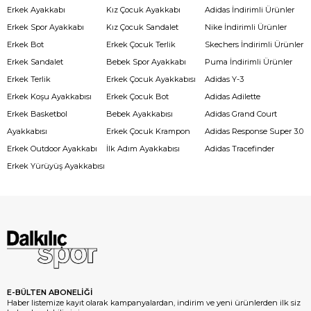
Erkek Ayakkabı
Kız Çocuk Ayakkabı
Adidas İndirimli Ürünler
Erkek Spor Ayakkabı
Kız Çocuk Sandalet
Nike İndirimli Ürünler
Erkek Bot
Erkek Çocuk Terlik
Skechers İndirimli Ürünler
Erkek Sandalet
Bebek Spor Ayakkabı
Puma İndirimli Ürünler
Erkek Terlik
Erkek Çocuk Ayakkabısı
Adidas Y-3
Erkek Koşu Ayakkabısı
Erkek Çocuk Bot
Adidas Adilette
Erkek Basketbol
Bebek Ayakkabısı
Adidas Grand Court
Ayakkabısı
Erkek Çocuk Krampon
Adidas Response Super 3.0
Erkek Outdoor Ayakkabı
İlk Adım Ayakkabısı
Adidas Tracefinder
Erkek Yürüyüş Ayakkabısı
E-BÜLTEN ABONELİĞİ
Haber listemize kayıt olarak kampanyalardan, indirim ve yeni ürünlerden ilk siz