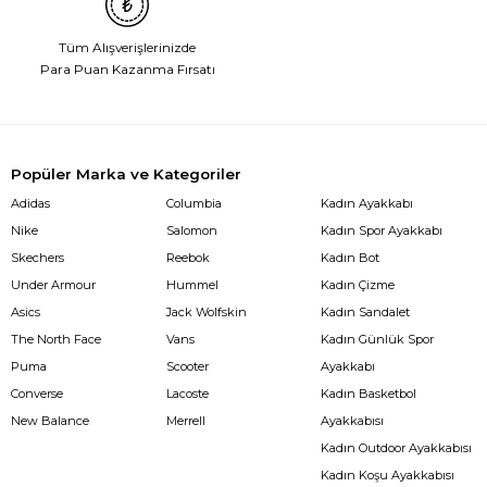
Tüm Alışverişlerinizde
Para Puan Kazanma Fırsatı
Popüler Marka ve Kategoriler
Adidas
Columbia
Kadın Ayakkabı
Nike
Salomon
Kadın Spor Ayakkabı
Skechers
Reebok
Kadın Bot
Under Armour
Hummel
Kadın Çizme
Asics
Jack Wolfskin
Kadın Sandalet
The North Face
Vans
Kadın Günlük Spor
Puma
Scooter
Ayakkabı
Converse
Lacoste
Kadın Basketbol
New Balance
Merrell
Ayakkabısı
Kadın Outdoor Ayakkabısı
Kadın Koşu Ayakkabısı