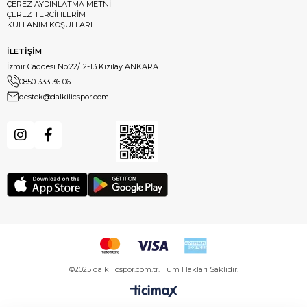
ÇEREZ AYDINLATMA METNİ
ÇEREZ TERCİHLERİM
KULLANIM KOŞULLARI
İLETİŞİM
İzmir Caddesi No:22/12-13 Kızılay ANKARA
0850 333 36 06
destek@dalkilicspor.com
©2025 dalkilicspor.com.tr. Tüm Hakları Saklıdır.