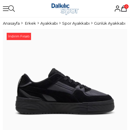
0
Anasayfa
Erkek
Ayakkabı
Spor Ayakkabı
Günlük Ayakkabı
İndirim Fırsatı