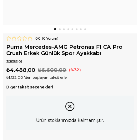
0.0
(
0
Yorum)
Puma Mercedes-AMG Petronas F1 CA Pro
Crush Erkek Günlük Spor Ayakkabı
308383-01
₺4.488,00
₺6.600,00
32
₺1.122,00
'den başlayan taksitlerle
Diğer taksit seçenekleri
Ürün stoklarımızda kalmamıştır.