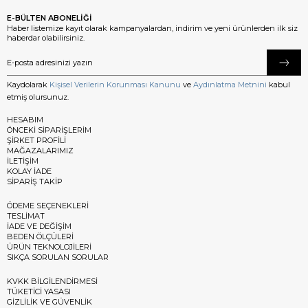
E-BÜLTEN ABONELİĞİ
Haber listemize kayıt olarak kampanyalardan, indirim ve yeni ürünlerden ilk siz
haberdar olabilirsiniz.
Kaydolarak
Kişisel Verilerin Korunması Kanunu
ve
Aydınlatma Metnini
kabul
etmiş olursunuz.
HESABIM
ÖNCEKİ SİPARİŞLERİM
ŞİRKET PROFİLİ
MAĞAZALARIMIZ
İLETİŞİM
KOLAY İADE
SİPARİŞ TAKİP
ÖDEME SEÇENEKLERİ
TESLİMAT
İADE VE DEĞİŞİM
BEDEN ÖLÇÜLERİ
ÜRÜN TEKNOLOJİLERİ
SIKÇA SORULAN SORULAR
KVKK BİLGİLENDİRMESİ
TÜKETİCİ YASASI
GİZLİLİK VE GÜVENLİK