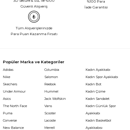
3D Secure & SSL İle %100
%100 Para
Güvenli Alışveriş
İade Garantisi
Tüm Alışverişlerinizde
Para Puan Kazanma Fırsatı
Popüler Marka ve Kategoriler
Adidas
Columbia
Kadın Ayakkabı
Nike
Salomon
Kadın Spor Ayakkabı
Skechers
Reebok
Kadın Bot
Under Armour
Hummel
Kadın Çizme
Asics
Jack Wolfskin
Kadın Sandalet
The North Face
Vans
Kadın Günlük Spor
Puma
Scooter
Ayakkabı
Converse
Lacoste
Kadın Basketbol
New Balance
Merrell
Ayakkabısı