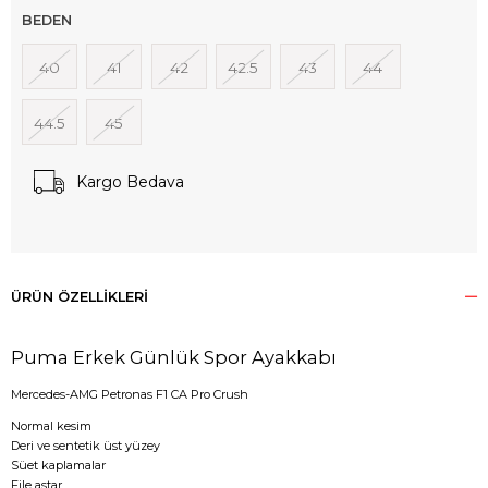
BEDEN
40
41
42
42.5
43
44
44.5
45
Kargo Bedava
ÜRÜN ÖZELLIKLERI
Puma Erkek Günlük Spor Ayakkabı
Mercedes-AMG Petronas F1 CA Pro Crush
Normal kesim
Deri ve sentetik üst yüzey
Süet kaplamalar
File astar