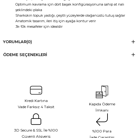
Optimum kavrama için dört başak konfigürasyonuna sahip at nalı
şeklindeki plaka
Sharkskin topuk yastığı, çeşitli yüzeylerde olağanüstü tutuş sağlar
Anatomik tasarım, ileri itiş için ayağa kontur verir
3k-10k mesafeler için idealdir
YORUMLAR
(0)
ÖDEME SEÇENEKLERI
Kredi Kartına
Kapıda Ödeme
Vade Farksız 4 Taksit
İmkanı
3D Secure & SSL İle %100
%100 Para
Güvenli Alışveriş
İade Garantisi