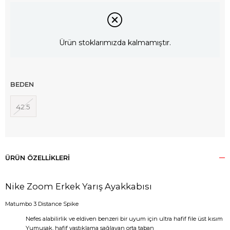
Ürün stoklarımızda kalmamıştır.
BEDEN
42.5
ÜRÜN ÖZELLIKLERI
Nike Zoom Erkek Yarış Ayakkabısı
Matumbo 3 Distance Spike
Nefes alabilirlik ve eldiven benzeri bir uyum için ultra hafif file üst kısım
Yumuşak, hafif yastıklama sağlayan orta taban