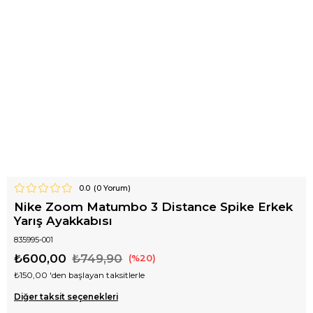
0.0
(
0
Yorum)
Nike Zoom Matumbo 3 Distance Spike Erkek
Yarış Ayakkabısı
835995-001
₺600,00
₺749,90
20
₺150,00
'den başlayan taksitlerle
Diğer taksit seçenekleri