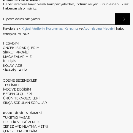
Haber listemize kayıt olarak kampanyalardan, indirim ve yeni ürünlerden ilk siz
haberdar olabilirsiniz.
Kaydolarak
Kişisel Verilerin Korunması Kanunu
ve
Aydınlatma Metnini
kabul
etmiş olursunuz.
HESABIM
ÖNCEKİ SİPARİŞLERİM
ŞİRKET PROFİLİ
MAĞAZALARIMIZ
İLETİŞİM
KOLAY İADE
SİPARİŞ TAKİP
ÖDEME SEÇENEKLERİ
TESLİMAT
İADE VE DEĞİŞİM
BEDEN ÖLÇÜLERİ
ÜRÜN TEKNOLOJİLERİ
SIKÇA SORULAN SORULAR
KVKK BİLGİLENDİRMESİ
TÜKETİCİ YASASI
GİZLİLİK VE GÜVENLİK
ÇEREZ AYDINLATMA METNİ
ÇEREZ TERCİHLERİM