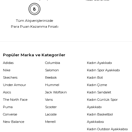
Tüm Alışverişlerinizde
Para Puan Kazanma Fırsatı
Popüler Marka ve Kategoriler
Adidas
Columbia
Kadın Ayakkabı
Nike
Salomon
Kadın Spor Ayakkabı
Skechers
Reebok
Kadın Bot
Under Armour
Hummel
Kadın Çizme
Asics
Jack Wolfskin
Kadın Sandalet
The North Face
Vans
Kadın Günlük Spor
Puma
Scooter
Ayakkabı
Converse
Lacoste
Kadın Basketbol
New Balance
Merrell
Ayakkabısı
Kadın Outdoor Ayakkabısı