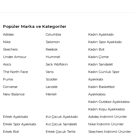
Popüler Marka ve Kategoriler
Adidas
Columbia
Kadın Ayakkabı
Nike
Salomon
Kadın Spor Ayakkabı
Skechers
Reebok
Kadın Bot
Under Armour
Hummel
Kadın Çizme
Asics
Jack Wolfskin
Kadın Sandalet
The North Face
Vans
Kadın Günlük Spor
Puma
Scooter
Ayakkabı
Converse
Lacoste
Kadın Basketbol
New Balance
Merrell
Ayakkabısı
Kadın Outdoor Ayakkabısı
Kadın Koşu Ayakkabısı
Erkek Ayakkabı
Kız Çocuk Ayakkabı
Adidas İndirimli Ürünler
Erkek Spor Ayakkabı
Kız Çocuk Sandalet
Nike İndirimli Ürünler
Erkek Bot
Erkek Çocuk Terlik
Skechers İndirimli Ürünler