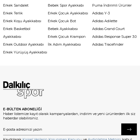
Erkek Sandalet
Bebek Spor Ayakkabı
Puma İndirimli Ürünler
Erkek Terlik
Erkek Çocuk Ayakkabısı
Adidas Y-3
Erkek Koşu Ayakkabısı
Erkek Çocuk Bot
Adidas Adilette
Erkek Basketbol
Bebek Ayakkabısı
Adidas Grand Court
Ayakkabısı
Erkek Çocuk Krampon
Adidas Response Super 3.0
Erkek Outdoor Ayakkabı
İlk Adım Ayakkabısı
Adidas Tracefinder
Erkek Yürüyüş Ayakkabısı
E-BÜLTEN ABONELİĞİ
Haber listemize kayıt olarak kampanyalardan, indirim ve yeni ürünlerden ilk siz
haberdar olabilirsiniz.
Kaydolarak
Kişisel Verilerin Korunması Kanunu
ve
Aydınlatma Metnini
kabul