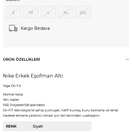
S
M
L
XL
2XL
Kargo Bedava
ÜRÜN ÖZELLIKLERI
Nike Erkek Eşofman Altı
Yoga Dri-Fit
Normal kalıp
Yan cepler
%92 Polyester,%8 spandeks
Dri-FIT teknolojisine sahip yumuşak, hafif kumaş, kuru kalmana ve rahat
hareket etmene yardımcı olmak için teri teninden uzaklaştırır.
RENK
Siyah