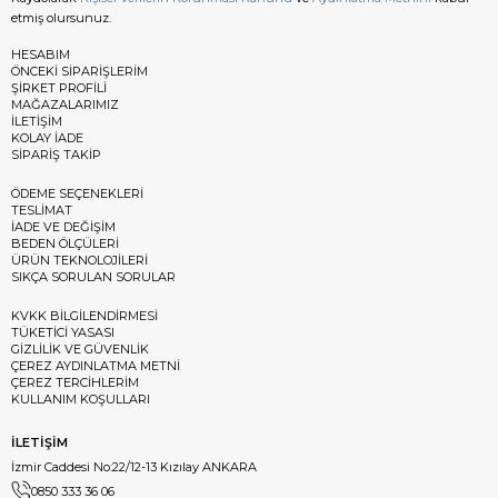
etmiş olursunuz.
HESABIM
ÖNCEKİ SİPARİŞLERİM
ŞİRKET PROFİLİ
MAĞAZALARIMIZ
İLETİŞİM
KOLAY İADE
SİPARİŞ TAKİP
ÖDEME SEÇENEKLERİ
TESLİMAT
İADE VE DEĞİŞİM
BEDEN ÖLÇÜLERİ
ÜRÜN TEKNOLOJİLERİ
SIKÇA SORULAN SORULAR
KVKK BİLGİLENDİRMESİ
TÜKETİCİ YASASI
GİZLİLİK VE GÜVENLİK
ÇEREZ AYDINLATMA METNİ
ÇEREZ TERCİHLERİM
KULLANIM KOŞULLARI
İLETİŞİM
İzmir Caddesi No:22/12-13 Kızılay ANKARA
0850 333 36 06