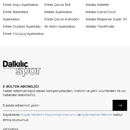
Erkek Koşu Ayakkabısı
Erkek Çocuk Bot
Adidas Adilette
Erkek Basketbol
Bebek Ayakkabısı
Adidas Grand Court
Ayakkabısı
Erkek Çocuk Krampon
Adidas Response Super 3.0
Erkek Outdoor Ayakkabı
İlk Adım Ayakkabısı
Adidas Tracefinder
Erkek Yürüyüş Ayakkabısı
E-BÜLTEN ABONELİĞİ
Haber listemize kayıt olarak kampanyalardan, indirim ve yeni ürünlerden ilk siz
haberdar olabilirsiniz.
Kaydolarak
Kişisel Verilerin Korunması Kanunu
ve
Aydınlatma Metnini
kabul
etmiş olursunuz.
HESABIM