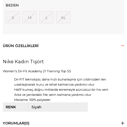
BEDEN
S
M
L
XL
ÜRÜN ÖZELLIKLERI
Nike Kadın Tişört
Women's Dri-Fit Academy 21 Training Top SS
Dri-FIT teknolojisi, daha hızlı buharlaşma için cildinizden teri
uzaklaştırarak kuru ve rahat kalmanıza yardımcı olur
Hafif kumaş, doğru miktarda esnemeyle pürüzsüz bir his verir
Arka ve yanlardaki file, serin kalmana yardımcı olur
Malzeme: 100% polyester
RENK
Siyah
YORUMLAR
(0)