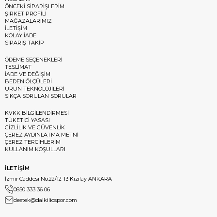
ÖNCEKİ SİPARİŞLERİM
ŞİRKET PROFİLİ
MAĞAZALARIMIZ
İLETİŞİM
KOLAY İADE
SİPARİŞ TAKİP
ÖDEME SEÇENEKLERİ
TESLİMAT
İADE VE DEĞİŞİM
BEDEN ÖLÇÜLERİ
ÜRÜN TEKNOLOJİLERİ
SIKÇA SORULAN SORULAR
KVKK BİLGİLENDİRMESİ
TÜKETİCİ YASASI
GİZLİLİK VE GÜVENLİK
ÇEREZ AYDINLATMA METNİ
ÇEREZ TERCİHLERİM
KULLANIM KOŞULLARI
İLETİŞİM
İzmir Caddesi No:22/12-13 Kızılay ANKARA
0850 333 36 06
destek@dalkilicspor.com