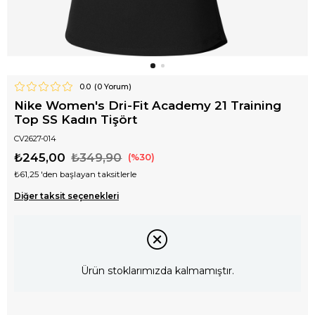
0.0
(
0
Yorum)
Nike Women's Dri-Fit Academy 21 Training
Top SS Kadın Tişört
CV2627-014
₺245,00
₺349,90
30
₺61,25
'den başlayan taksitlerle
Diğer taksit seçenekleri
Ürün stoklarımızda kalmamıştır.