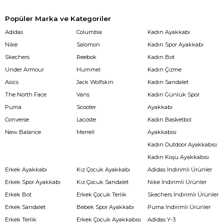
Popüler Marka ve Kategoriler
Adidas
Columbia
Kadın Ayakkabı
Nike
Salomon
Kadın Spor Ayakkabı
Skechers
Reebok
Kadın Bot
Under Armour
Hummel
Kadın Çizme
Asics
Jack Wolfskin
Kadın Sandalet
The North Face
Vans
Kadın Günlük Spor
Puma
Scooter
Ayakkabı
Converse
Lacoste
Kadın Basketbol
New Balance
Merrell
Ayakkabısı
Kadın Outdoor Ayakkabısı
Kadın Koşu Ayakkabısı
Erkek Ayakkabı
Kız Çocuk Ayakkabı
Adidas İndirimli Ürünler
Erkek Spor Ayakkabı
Kız Çocuk Sandalet
Nike İndirimli Ürünler
Erkek Bot
Erkek Çocuk Terlik
Skechers İndirimli Ürünler
Erkek Sandalet
Bebek Spor Ayakkabı
Puma İndirimli Ürünler
Erkek Terlik
Erkek Çocuk Ayakkabısı
Adidas Y-3