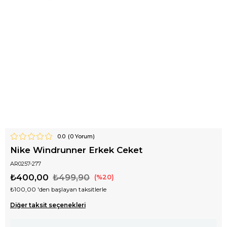
0.0
(
0
Yorum)
Nike Windrunner Erkek Ceket
AR0257-277
₺400,00
₺499,90
20
₺100,00
'den başlayan taksitlerle
Diğer taksit seçenekleri