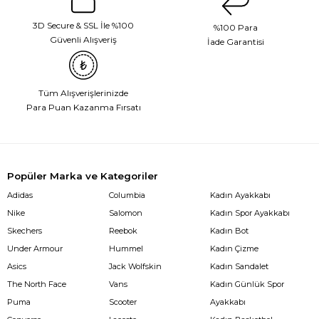
3D Secure & SSL İle %100
%100 Para
Güvenli Alışveriş
İade Garantisi
Tüm Alışverişlerinizde
Para Puan Kazanma Fırsatı
Popüler Marka ve Kategoriler
Adidas
Columbia
Kadın Ayakkabı
Nike
Salomon
Kadın Spor Ayakkabı
Skechers
Reebok
Kadın Bot
Under Armour
Hummel
Kadın Çizme
Asics
Jack Wolfskin
Kadın Sandalet
The North Face
Vans
Kadın Günlük Spor
Puma
Scooter
Ayakkabı