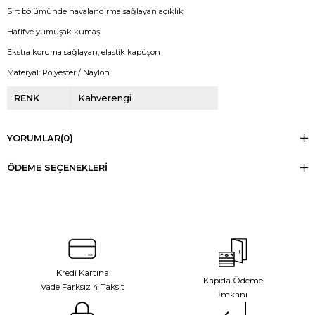
Sırt bölümünde havalandırma sağlayan açıklık
Hafifve yumuşak kumaş
Ekstra koruma sağlayan, elastik kapüşon
Materyal: Polyester / Naylon
RENK
Kahverengi
YORUMLAR
(0)
ÖDEME SEÇENEKLERI
Kredi Kartına
Kapıda Ödeme
Vade Farksız 4 Taksit
İmkanı