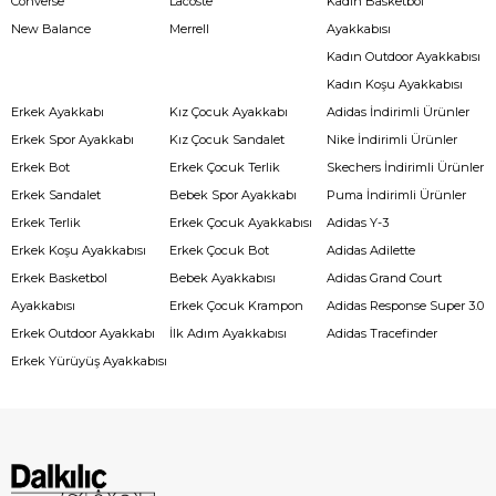
Converse
Lacoste
Kadın Basketbol
New Balance
Merrell
Ayakkabısı
Kadın Outdoor Ayakkabısı
Kadın Koşu Ayakkabısı
Erkek Ayakkabı
Kız Çocuk Ayakkabı
Adidas İndirimli Ürünler
Erkek Spor Ayakkabı
Kız Çocuk Sandalet
Nike İndirimli Ürünler
Erkek Bot
Erkek Çocuk Terlik
Skechers İndirimli Ürünler
Erkek Sandalet
Bebek Spor Ayakkabı
Puma İndirimli Ürünler
Erkek Terlik
Erkek Çocuk Ayakkabısı
Adidas Y-3
Erkek Koşu Ayakkabısı
Erkek Çocuk Bot
Adidas Adilette
Erkek Basketbol
Bebek Ayakkabısı
Adidas Grand Court
Ayakkabısı
Erkek Çocuk Krampon
Adidas Response Super 3.0
Erkek Outdoor Ayakkabı
İlk Adım Ayakkabısı
Adidas Tracefinder
Erkek Yürüyüş Ayakkabısı