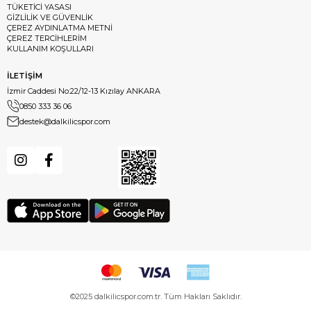
TÜKETİCİ YASASI
GİZLİLİK VE GÜVENLİK
ÇEREZ AYDINLATMA METNİ
ÇEREZ TERCİHLERİM
KULLANIM KOŞULLARI
İLETİŞİM
İzmir Caddesi No:22/12-13 Kızılay ANKARA
0850 333 36 06
destek@dalkilicspor.com
©2025 dalkilicspor.com.tr. Tüm Hakları Saklıdır.