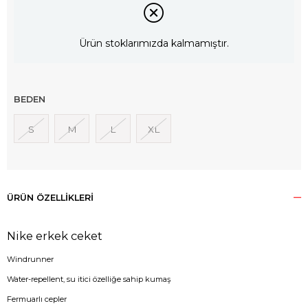
Ürün stoklarımızda kalmamıştır.
BEDEN
S
M
L
XL
ÜRÜN ÖZELLIKLERI
Nike erkek ceket
Windrunner
Water-repellent, s
u itici özelliğe sahip kumaş
Fermuarlı cepler