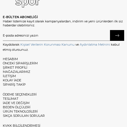
E-BÜLTEN ABONELİĞİ
Haber listemize kayıt olarak kampanyalardan, indirim ve yeni ürünlerden ilk siz
haberdar olabilirsiniz.
Kaydolarak
Kişisel Verilerin Korunması Kanunu
ve
Aydınlatma Metnini
kabul
etmiş olursunuz.
HESABIM
ÖNCEKİ SİPARİŞLERİM
ŞİRKET PROFİLİ
MAĞAZALARIMIZ
İLETİŞİM
KOLAY İADE
SİPARİŞ TAKİP
ÖDEME SEÇENEKLERİ
TESLİMAT
İADE VE DEĞİŞİM
BEDEN ÖLÇÜLERİ
ÜRÜN TEKNOLOJİLERİ
SIKÇA SORULAN SORULAR
KVKK BİLGİLENDİRMESİ